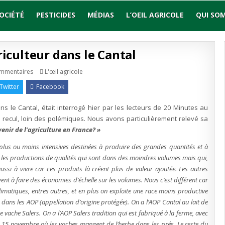
OCIÉTÉ
PESTICIDES
MÉDIAS
L’OEIL AGRICOLE
QUI SO
iculteur dans le Cantal
sur
Publié
ommentaires
L'œil agricole
Géraud
en
Delorme,
Twitter
Facebook
agriculteur
dans
le
s le Cantal, était interrogé hier par les lecteurs de 20 Minutes au
Cantal
recul, loin des polémiques. Nous avons particulièrement relevé sa
nir de l’agriculture en France? »
 plus ou moins intensives destinées à produire des grandes quantités et à
es productions de qualités qui sont dans des moindres volumes mais qui,
ssi à vivre car ces produits là créent plus de valeur ajoutée. Les autres
ent à faire des économies d’échelle sur les volumes. Nous c’est différent car
atiques, entres autres, et en plus on exploite une race moins productive
dans les AOP (appellation d’origine protégée). On a l’AOP Cantal au lait de
 vache Salers. On a l’AOP Salers tradition qui est fabriqué à la ferme, avec
u 15 novembre où les vaches mangent de l’herbe dans les prés. Le reste du