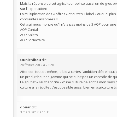
Mais la réponse de cet agriculteur pointe aussi un de gros pr
sur l’exportation:
La multiplication des « offres » et autres « label » auquel p
contraintes associées !!!
Cet agri nous montre qu’il n’y a pas moins de 3 AOP pour une
AOP Cantal
AOP Salers
AOP St Nectaire
Ounichibou
dit :
28 février 2012 à 23:28
Attention tout de même, le bio a certes l’ambition d’être haut 
un produit haut de gamme qui ne subit pas un contrôle de qua
Le goût et « l’authenticité » d’une culture ne sont à mon sens
culture à la récolte : c’est possible aussi bien en agriculture t
douar
dit :
3 mars 2012 à 11:11