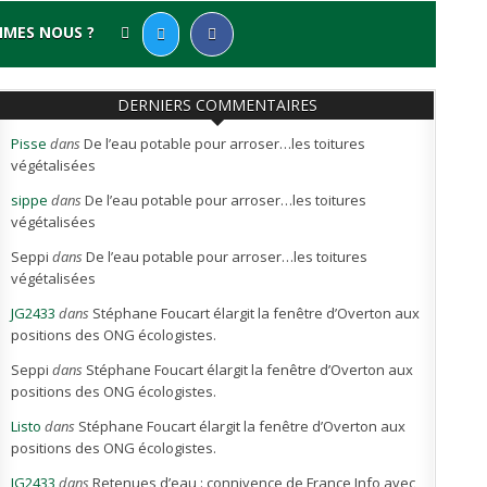
MMES NOUS ?
DERNIERS COMMENTAIRES
Pisse
dans
De l’eau potable pour arroser…les toitures
végétalisées
sippe
dans
De l’eau potable pour arroser…les toitures
végétalisées
Seppi
dans
De l’eau potable pour arroser…les toitures
végétalisées
JG2433
dans
Stéphane Foucart élargit la fenêtre d’Overton aux
positions des ONG écologistes.
Seppi
dans
Stéphane Foucart élargit la fenêtre d’Overton aux
positions des ONG écologistes.
Listo
dans
Stéphane Foucart élargit la fenêtre d’Overton aux
positions des ONG écologistes.
JG2433
dans
Retenues d’eau : connivence de France Info avec