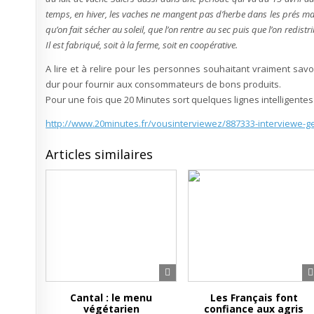
temps, en hiver, les vaches ne mangent pas d’herbe dans les prés mais
qu’on fait sécher au soleil, que l’on rentre au sec puis que l’on redistr
Il est fabriqué, soit à la ferme, soit en coopérative.
A lire et à relire pour les personnes souhaitant vraiment savoi
dur pour fournir aux consommateurs de bons produits.
Pour une fois que 20 Minutes sort quelques lignes intelligentes s
h
ttp://www.20minutes.fr/vousinterviewez/887333-interviewe-g
Articles similaires
Cantal : le menu
Les Français font
végétarien
confiance aux agris