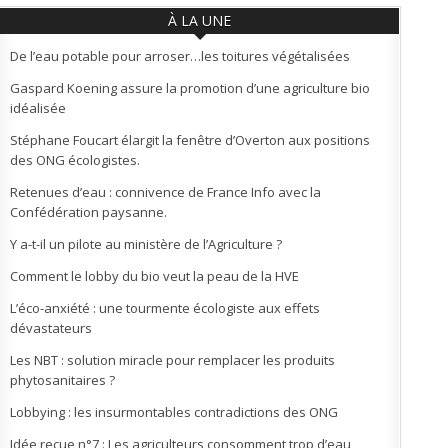
À LA UNE
De l’eau potable pour arroser…les toitures végétalisées
Gaspard Koening assure la promotion d’une agriculture bio
idéalisée
Stéphane Foucart élargit la fenêtre d’Overton aux positions
des ONG écologistes.
Retenues d’eau : connivence de France Info avec la
Confédération paysanne.
Y a-t-il un pilote au ministère de l’Agriculture ?
Comment le lobby du bio veut la peau de la HVE
L’éco-anxiété : une tourmente écologiste aux effets
dévastateurs
Les NBT : solution miracle pour remplacer les produits
phytosanitaires ?
Lobbying : les insurmontables contradictions des ONG
Idée reçue n°7 : Les agriculteurs consomment trop d’eau