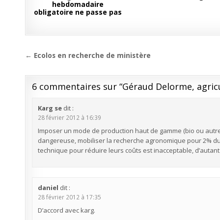
hebdomadaire
obligatoire ne passe pas
Navigation
← Ecolos en recherche de ministère
de
l’article
6 commentaires sur “
Géraud Delorme, agricu
Karg se
dit :
28 février 2012 à 16:39
Imposer un mode de production haut de gamme (bio ou autre la
dangereuse, mobiliser la recherche agronomique pour 2% du 
technique pour réduire leurs coûts est inacceptable, d’autan
daniel
dit :
28 février 2012 à 17:35
D’accord avec karg.