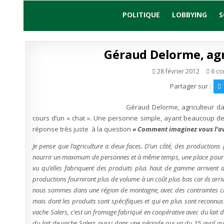
Skip
to
POLITIQUE
LOBBYING
S
content
Géraud Delorme, agr
28 février 2012
6 c
Partager sur :
Géraud Delorme, agriculteur dan
cours d’un « chat ». Une personne simple, ayant beaucoup de 
réponse très juste à la question
« Comment imaginez vous l’ave
Je pense que l’agriculture a deux faces. D’un côté, des productions
nourrir un maximum de personnes et à même temps, une place pour l
vu qu’elles fabriquent des produits plus haut de gamme arrivent au
productions fourniront plus de volume à un coût plus bas car ils arriv
nous sommes dans une région de montagne, avec des contraintes clim
mais dont les produits sont spécifiques et qui en plus sont reconnus 
vache Salers, c’est un fromage fabriqué en coopérative avec du lait de
du lait de vache Salers aussi dans une période qui va du 15 avril a