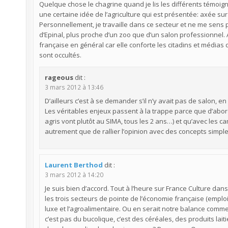
Quelque chose le chagrine quand je lis les différents témoignag
une certaine idée de l’agriculture qui est présentée: axée sur la
Personnellement, je travaille dans ce secteur et ne me sens 
d’Epinal, plus proche d’un zoo que d’un salon professionnel. Au
française en général car elle conforte les citadins et médias
sont occultés.
rageous
dit :
3 mars 2012 à 13:46
D’ailleurs c’est à se demander s’il n’y avait pas de salon, en
Les véritables enjeux passent à la trappe parce que d’abor
agris vont plutôt au SIMA, tous les 2 ans…) et qu’avec les ca
autrement que de rallier l’opinion avec des concepts simpl
Laurent Berthod
dit :
3 mars 2012 à 14:20
Je suis bien d’accord. Tout à l’heure sur France Culture dan
les trois secteurs de pointe de l’économie française (emploi,
luxe et l’agroalimentaire. Ou en serait notre balance comme
c’est pas du bucolique, c’est des céréales, des produits l