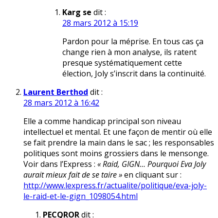
Karg se
dit :
28 mars 2012 à 15:19
Pardon pour la méprise. En tous cas ça
change rien à mon analyse, ils ratent
presque systématiquement cette
élection, Joly s’inscrit dans la continuité.
Laurent Berthod
dit :
28 mars 2012 à 16:42
Elle a comme handicap principal son niveau
intellectuel et mental. Et une façon de mentir où elle
se fait prendre la main dans le sac ; les responsables
politiques sont moins grossiers dans le mensonge.
Voir dans l’Express :
« Raid, GIGN… Pourquoi Eva Joly
aurait mieux fait de se taire »
en cliquant sur :
http://www.lexpress.fr/actualite/politique/eva-joly-
le-raid-et-le-gign_1098054.html
PECQROR
dit :