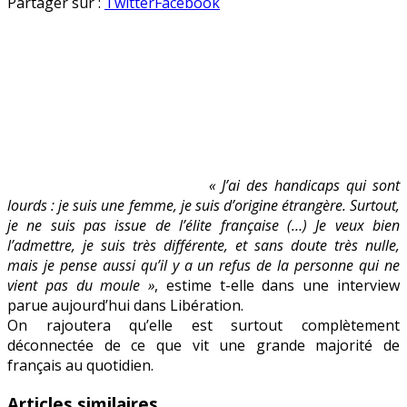
Eva
en
Partager sur :
Twitter
Facebook
Joly
s’estime
freinée
par
de
lourds
handicaps
« J’ai des handicaps qui sont
lourds : je suis une femme, je suis d’origine étrangère. Surtout,
je ne suis pas issue de l’élite française (…) Je veux bien
l’admettre, je suis très différente, et sans doute très nulle,
mais je pense aussi qu’il y a un refus de la personne qui ne
vient pas du moule »
, estime t-elle dans une interview
parue aujourd’hui dans Libération.
On rajoutera qu’elle est surtout complètement
déconnectée de ce que vit une grande majorité de
français au quotidien.
Articles similaires