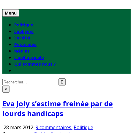
Skip
to
Menu
content
Politique
Lobbying
Société
Pesticides
Médias
L’oeil agricole
Qui sommes nous ?
Rechercher
:
×
Eva Joly s’estime freinée par de
lourds handicaps
sur
Publié
28 mars 2012
9 commentaires
Politique