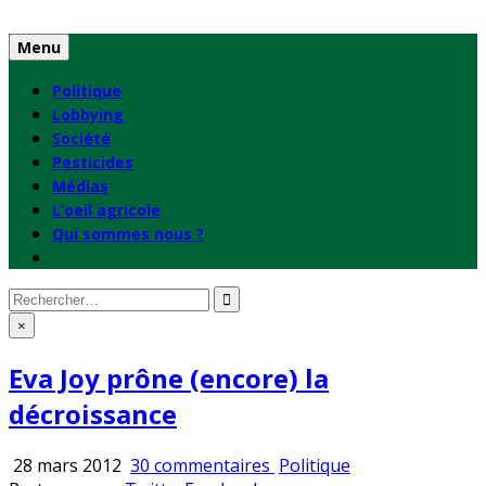
Skip
to
Menu
content
Politique
Lobbying
Société
Pesticides
Médias
L’oeil agricole
Qui sommes nous ?
Rechercher
:
×
Eva Joy prône (encore) la
décroissance
sur
Publié
28 mars 2012
30 commentaires
Politique