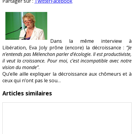
Eva
en
Partager sur :
Twitter
Facebook
Joy
prône
(encore)
la
décroissance
Dans la même interview à
Libération, Eva Joly prône (encore) la décroissance :
“Je
n’entends pas Mélenchon parler d’écologie. Il est productiviste,
il veut la croissance. Pour moi, c’est incompatible avec notre
vision du monde”
.
Qu’elle aille expliquer la décroissance aux chômeurs et à
ceux qui n’ont pas le sou…
Articles similaires