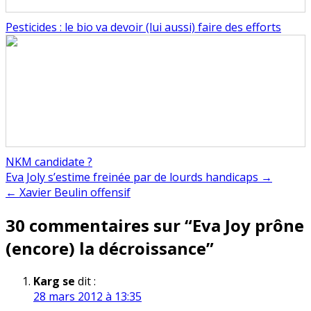
Pesticides : le bio va devoir (lui aussi) faire des efforts
NKM candidate ?
Navigation
Eva Joly s’estime freinée par de lourds handicaps →
← Xavier Beulin offensif
de
30 commentaires sur “
Eva Joy prône
l’article
(encore) la décroissance
”
Karg se
dit :
28 mars 2012 à 13:35