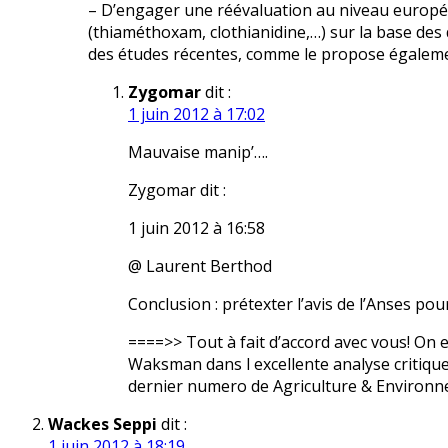
– D’engager une réévaluation au niveau europé
(thiaméthoxam, clothianidine,…) sur la base des
des études récentes, comme le propose égaleme
Zygomar
dit :
1 juin 2012 à 17:02
Mauvaise manip’….
Zygomar dit :
1 juin 2012 à 16:58
@ Laurent Berthod
Conclusion : prétexter l’avis de l’Anses pou
====>> Tout à fait d’accord avec vous! On e
Waksman dans l excellente analyse critique 
dernier numero de Agriculture & Environne
Wackes Seppi
dit :
1 juin 2012 à 18:19