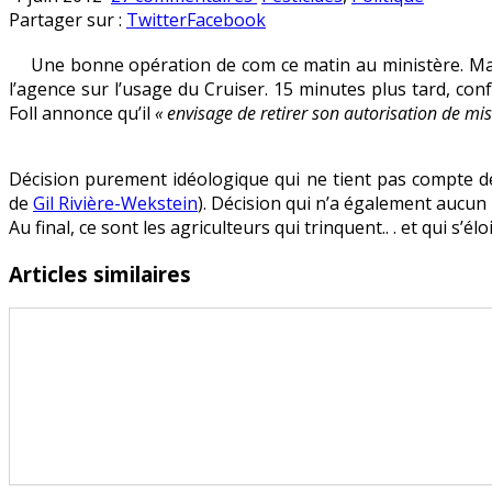
Cruiser
en
Partager sur :
Twitter
Facebook
:
Une bonne opération de com ce matin au ministère. Marc
les
l’agence sur l’usage du Cruiser. 15 minutes plus tard, co
agriculteurs
Foll annonce qu’il
« envisage de retirer son autorisation de mis
pris
en
otage
Décision purement idéologique qui ne tient pas compte de
de
Gil Rivière-Wekstein
). Décision qui n’a également aucun i
Au final, ce sont les agriculteurs qui trinquent.. . et qui s’é
Articles similaires