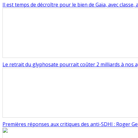
Il est temps de décroître pour le bien de Gaïa, avec classe
Le retrait du glyphosate pourrait coûter 2 milliards à nos ag
Premières réponses aux critiques des anti-SDHI : Roger Gen