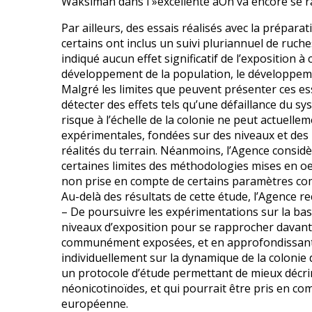
Wakslman dans l »excellente aOn va encore se r
Par ailleurs, des essais réalisés avec la prépa
certains ont inclus un suivi pluriannuel de ruche
indiqué aucun effet significatif de l’exposition à c
développement de la population, le développeme
Malgré les limites que peuvent présenter ces ess
détecter des effets tels qu’une défaillance du sy
risque à l’échelle de la colonie ne peut actuell
expérimentales, fondées sur des niveaux et des 
réalités du terrain. Néanmoins, l’Agence considè
certaines limites des méthodologies mises en oeu
non prise en compte de certains paramètres comme
Au-delà des résultats de cette étude, l’Agence 
– De poursuivre les expérimentations sur la base
niveaux d’exposition pour se rapprocher davanta
communément exposées, et en approfondissant 
individuellement sur la dynamique de la colonie d’
un protocole d’étude permettant de mieux décrir
néonicotinoïdes, et qui pourrait être pris en co
européenne.