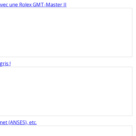
, avec une Rolex GMT-Master II
ris !
et (ANSES), etc.