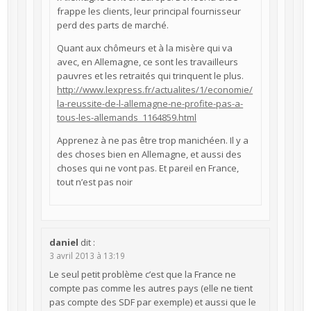
frappe les clients, leur principal fournisseur
perd des parts de marché.
Quant aux chômeurs et à la misère qui va
avec, en Allemagne, ce sont les travailleurs
pauvres et les retraités qui trinquent le plus.
http://www.lexpress.fr/actualites/1/economie/
la-reussite-de-l-allemagne-ne-profite-pas-a-
tous-les-allemands_1164859.html
Apprenez à ne pas être trop manichéen. Il y a
des choses bien en Allemagne, et aussi des
choses qui ne vont pas. Et pareil en France,
tout n’est pas noir
daniel
dit :
3 avril 2013 à 13:19
Le seul petit problème c’est que la France ne
compte pas comme les autres pays (elle ne tient
pas compte des SDF par exemple) et aussi que le