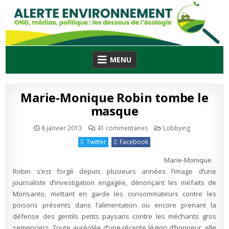
Skip
to
content
MENU
Marie-Monique Robin tombe le
masque
sur
Publié
8 janvier 2013
41 commentaires
Lobbying
Marie-
en
Monique
Twitter
Facebook
Robin
tombe
le
Marie-Monique
masque
Robin s’est forgé depuis plusieurs années l’image d’une
journaliste d’investigation engagée, dénonçant les méfaits de
Monsanto, mettant en garde les consommateurs contre les
poisons présents dans l’alimentation ou encore prenant la
défense des gentils petits paysans contre les méchants gros
semenciers. Toute auréolée d’une récente légion d’honneur, elle