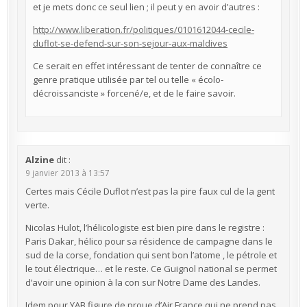
et je mets donc ce seul lien ; il peut y en avoir d’autres :
http://www.liberation.fr/politiques/0101612044-cecile-
duflot-se-defend-sur-son-sejour-aux-maldives
Ce serait en effet intéressant de tenter de connaître ce
genre pratique utilisée par tel ou telle « écolo-
décroissanciste » forcené/e, et de le faire savoir.
Alzine
dit :
9 janvier 2013 à 13:57
Certes mais Cécile Duflot n’est pas la pire faux cul de la gent
verte.
Nicolas Hulot, l’hélicologiste est bien pire dans le registre :
Paris Dakar, hélico pour sa résidence de campagne dans le
sud de la corse, fondation qui sent bon l’atome , le pétrole et
le tout électrique… et le reste. Ce Guignol national se permet
d’avoir une opinion à la con sur Notre Dame des Landes.
Idem pour YAB figure de proue d’Air France qui ne prend pas