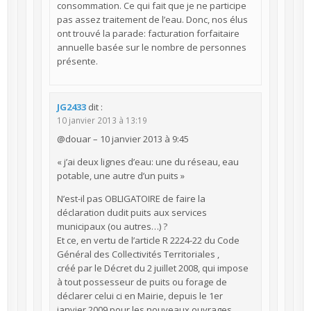
consommation. Ce qui fait que je ne participe
pas assez traitement de l’eau. Donc, nos élus
ont trouvé la parade: facturation forfaitaire
annuelle basée sur le nombre de personnes
présente.
JG2433
dit :
10 janvier 2013 à 13:19
@douar – 10 janvier 2013 à 9:45
« j’ai deux lignes d’eau: une du réseau, eau
potable, une autre d’un puits »
N’est-il pas OBLIGATOIRE de faire la
déclaration dudit puits aux services
municipaux (ou autres…) ?
Et ce, en vertu de l’article R 2224-22 du Code
Général des Collectivités Territoriales ,
créé par le Décret du 2 juillet 2008, qui impose
à tout possesseur de puits ou forage de
déclarer celui ci en Mairie, depuis le 1er
janvier 2009 pour les nouveaux ouvrages,