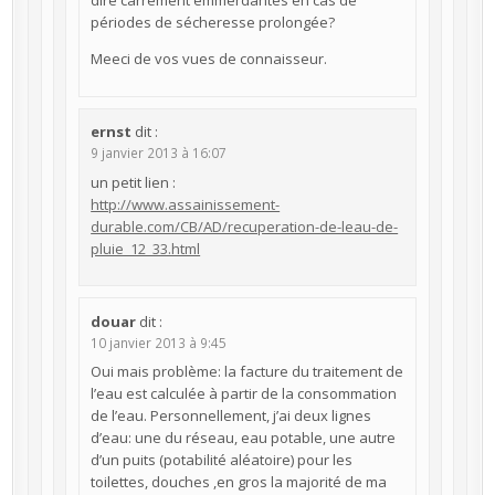
dire carrément emmerdantes en cas de
périodes de sécheresse prolongée?
Meeci de vos vues de connaisseur.
ernst
dit :
9 janvier 2013 à 16:07
un petit lien :
http://www.assainissement-
durable.com/CB/AD/recuperation-de-leau-de-
pluie_12_33.html
douar
dit :
10 janvier 2013 à 9:45
Oui mais problème: la facture du traitement de
l’eau est calculée à partir de la consommation
de l’eau. Personnellement, j’ai deux lignes
d’eau: une du réseau, eau potable, une autre
d’un puits (potabilité aléatoire) pour les
toilettes, douches ,en gros la majorité de ma