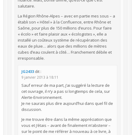
nuance. Mais, bonté divine, qu’est-ce que c’est
salutaire.
La Région Rhône-Alpes – avec en partie mes sous – a
établi son « Hôtel » à la Confluence, entre Rhône et
Saône, pour plus de 150 millions d’euros. Pour faire
« écolo » et faire plaisir aux « écologistes », elle a
installé un coûteux système de récupération des
eaux de pluie… alors que des millions de mètres
cubes d’eau coulent à côté… Franchement débile et
irresponsable.
JG2433
dit :
9 janvier 2013 à 18:11
Sauf erreur de ma part, j’ai suggéré la lecture de
cet ouvrage, il n’y a pas si longtemps de cela, sur
Alerte-Environnement.
Je ne saurais plus dire aujourd’hui dans quel fil de
discussion.
Je me trouve être dans la même appréciation que
vous et j’étais – avant de finalement m’abstenir –
sur le point de me référer à nouveau à ce livre, à