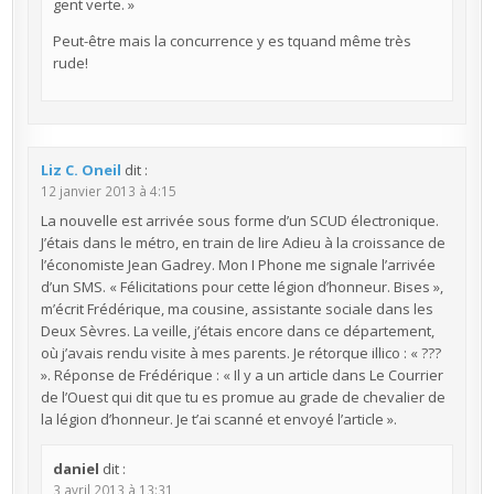
gent verte. »
Peut-être mais la concurrence y es tquand même très
rude!
Liz C. Oneil
dit :
12 janvier 2013 à 4:15
La nouvelle est arrivée sous forme d’un SCUD électronique.
J’étais dans le métro, en train de lire Adieu à la croissance de
l’économiste Jean Gadrey. Mon I Phone me signale l’arrivée
d’un SMS. « Félicitations pour cette légion d’honneur. Bises »,
m’écrit Frédérique, ma cousine, assistante sociale dans les
Deux Sèvres. La veille, j’étais encore dans ce département,
où j’avais rendu visite à mes parents. Je rétorque illico : « ???
». Réponse de Frédérique : « Il y a un article dans Le Courrier
de l’Ouest qui dit que tu es promue au grade de chevalier de
la légion d’honneur. Je t’ai scanné et envoyé l’article ».
daniel
dit :
3 avril 2013 à 13:31