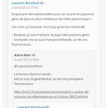
Laurent Berthod
dit :
2 avril 2013 à 21:56
Et quel prix devraient mettre pour se nourrir les pauvres
gens de plus en plus nombreux de notre pauvre pays !
Les cons ça ose tout, c’est à ça qu’on les reconnaît.
– Bonjour, je suis François, le pape des pauvres gens.
– Enchanté, moi je suis François Hollande, un de vos
fournisseurs.
Astre Noir
dit :
3 avril 2013 à 6:50
@ Laurent berthod :
La bonne réponse serait :
Moi je suis Angela Merkel, un de vos principaux
fournisseurs
http://lci.tf1.fr/economie/conjoncture/il-y-a-plus-de-
pauvres-en-allemagne-qu-en-france-7897244.html
Laurent Berthod
dit :