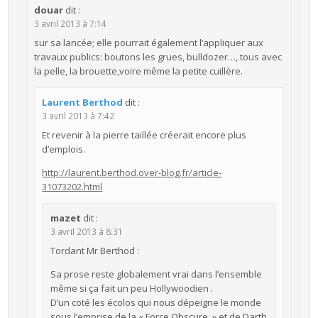
douar
dit :
3 avril 2013 à 7:14
sur sa lancée; elle pourrait également l’appliquer aux
travaux publics: boutons les grues, bulldozer…, tous avec
la pelle, la brouette,voire même la petite cuillère.
Laurent Berthod
dit :
3 avril 2013 à 7:42
Et revenir à la pierre taillée créerait encore plus
d’emplois.
http://laurent.berthod.over-blog.fr/article-
31073202.html
mazet
dit :
3 avril 2013 à 8:31
Tordant Mr Berthod :
Sa prose reste globalement vrai dans l’ensemble
même si ça fait un peu Hollywoodien .
D’un coté les écolos qui nous dépeigne le monde
sous l’emprise de la « Force Obscure » et de Darth