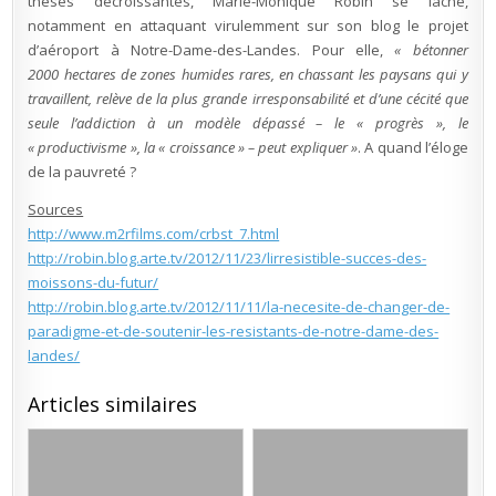
thèses décroissantes, Marie-Monique Robin se lâche,
notamment en attaquant virulemment sur son blog le projet
d’aéroport à Notre-Dame-des-Landes. Pour elle,
« bétonner
2000 hectares de zones humides rares, en chassant les paysans qui y
travaillent, relève de la plus grande irresponsabilité et d’une cécité que
seule l’addiction à un modèle dépassé – le « progrès », le
« productivisme », la « croissance » – peut expliquer »
. A quand l’éloge
de la pauvreté ?
Sources
http://www.m2rfilms.com/crbst_7.html
http://robin.blog.arte.tv/2012/11/23/lirresistible-succes-des-
moissons-du-futur/
http://robin.blog.arte.tv/2012/11/11/la-necesite-de-changer-de-
paradigme-et-de-soutenir-les-resistants-de-notre-dame-des-
landes/
Articles similaires