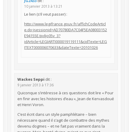
JG2433
dit :
10 janvier 2013 à 13:21
Le lien (s’il veut passer) :
http://www.legifrance.gouv.fr/affichCodeArticl
e.do;jsessionid=AD70780DA7C04F5EA08003152
E94155E.tpdjo05v_3?
idArticle=LEGIARTI000019119111&cidTexte=LEG
ITEXT000006070633&dateTexte=20101026
Wackes Seppi
dit :
9 janvier 2013 à 17:36
Quiconque s’intéresse à ces questions doit lire « Pour
en finir avec les histoires d’eau », Jean de Kervasdoué
et Henri Voron.
C’est écrit dans un style pamphlétaire – bien
nécessaire quand il s’agit de combattre des mythes
devenu dogmes – et ne fait pas vraiment dans la