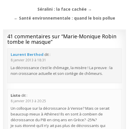
Navigation
Séralini : la face cachée →
de
← Santé environnementale : quand le bois pollue
l’article
41 commentaires sur “
Marie-Monique Robin
tombe le masque
”
Laurent Berthod
dit :
8 janvier 2013 à 18:31
La décroissance c’est le chômage, la misère ! La preuve : la
non croissance actuelle et son cortège de chômeurs.
Listo
dit :
8 janvier 2013 à 20:25
Un colloque sur la décroissance à Venise? Mais ce serait
beaucoup mieux à Athènes! Ils en sont à combien de
décroissance du PIB en cinq ans en Grèce? -25%?
Je suis étonné qu’il n’y ait pas plus de décroissants qui