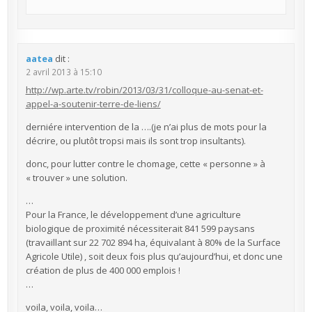
aatea
dit :
2 avril 2013 à 15:10
http://wp.arte.tv/robin/2013/03/31/colloque-au-senat-et-
appel-a-soutenir-terre-de-liens/
derniére intervention de la ….(je n’ai plus de mots pour la
décrire, ou plutôt tropsi mais ils sont trop insultants).
donc, pour lutter contre le chomage, cette « personne » à
« trouver » une solution.
…
Pour la France, le développement d’une agriculture
biologique de proximité nécessiterait 841 599 paysans
(travaillant sur 22 702 894 ha, équivalant à 80% de la Surface
Agricole Utile) , soit deux fois plus qu’aujourd’hui, et donc une
création de plus de 400 000 emplois !
…
voila, voila, voila…