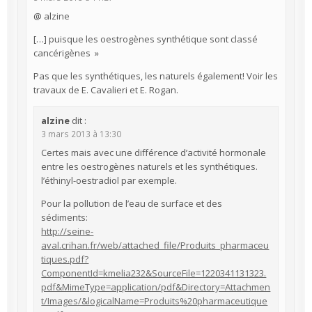
@ alzine
[…] puisque les oestrogènes synthétique sont classé
cancérigènes »
Pas que les synthétiques, les naturels également! Voir les
travaux de E. Cavalieri et E. Rogan.
alzine
dit :
3 mars 2013 à 13:30
Certes mais avec une différence d’activité hormonale
entre les oestrogènes naturels et les synthétiques.
l’éthinyl-oestradiol par exemple.
Pour la pollution de l’eau de surface et des
sédiments:
http://seine-
aval.crihan.fr/web/attached_file/Produits_pharmaceu
tiques.pdf?
ComponentId=kmelia232&SourceFile=1220341131323.
pdf&MimeType=application/pdf&Directory=Attachmen
t/Images/&logicalName=Produits%20pharmaceutique