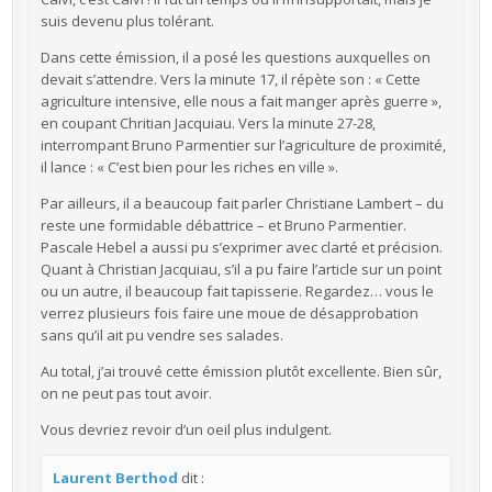
suis devenu plus tolérant.
Dans cette émission, il a posé les questions auxquelles on
devait s’attendre. Vers la minute 17, il répète son : « Cette
agriculture intensive, elle nous a fait manger après guerre »,
en coupant Chritian Jacquiau. Vers la minute 27-28,
interrompant Bruno Parmentier sur l’agriculture de proximité,
il lance : « C’est bien pour les riches en ville ».
Par ailleurs, il a beaucoup fait parler Christiane Lambert – du
reste une formidable débattrice – et Bruno Parmentier.
Pascale Hebel a aussi pu s’exprimer avec clarté et précision.
Quant à Christian Jacquiau, s’il a pu faire l’article sur un point
ou un autre, il beaucoup fait tapisserie. Regardez… vous le
verrez plusieurs fois faire une moue de désapprobation
sans qu’il ait pu vendre ses salades.
Au total, j’ai trouvé cette émission plutôt excellente. Bien sûr,
on ne peut pas tout avoir.
Vous devriez revoir d’un oeil plus indulgent.
Laurent Berthod
dit :