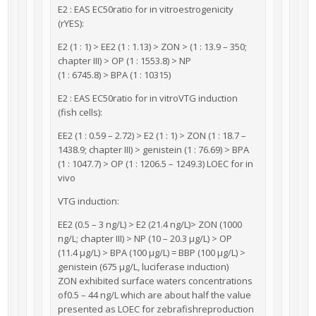
E2 : EAS EC50ratio for in vitroestrogenicity
(rYES):
E2 (1 : 1) > EE2 (1 : 1.13) > ZON > (1 : 13.9 – 350;
chapter III) > OP (1 : 1553.8) > NP
(1 : 6745.8) > BPA (1 : 10315)
E2 : EAS EC50ratio for in vitroVTG induction
(fish cells):
EE2 (1 : 0.59 – 2.72) > E2 (1 : 1) > ZON (1 : 18.7 –
1438.9; chapter III) > genistein (1 : 76.69) > BPA
(1 : 1047.7) > OP (1 : 1206.5 – 1249.3) LOEC for in
vivo
VTG induction:
EE2 (0.5 – 3 ng/L) > E2 (21.4 ng/L)> ZON (1000
ng/L; chapter III) > NP (10 – 20.3 μg/L) > OP
(11.4 μg/L) > BPA (100 μg/L) = BBP (100 μg/L) >
genistein (675 μg/L, luciferase induction)
ZON exhibited surface waters concentrations
of0.5 – 44 ng/L which are about half the value
presented as LOEC for zebrafishreproduction