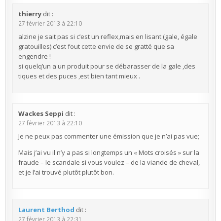
thierry
dit :
27 février 2013 à 22:10
alzine je sait pas si c’est un reflex,mais en lisant (gale, égale
gratouilles) c’est fout cette envie de se gratté que sa
engendre !
si quelq’un a un produit pour se débarasser de la gale ,des
tiques et des puces ,est bien tant mieux .
Wackes Seppi
dit :
27 février 2013 à 22:10
Je ne peux pas commenter une émission que je n’ai pas vue;
Mais j’ai vu il n’y a pas si longtemps un « Mots croisés » sur la
fraude – le scandale si vous voulez – de la viande de cheval,
et je l’ai trouvé plutôt plutôt bon.
Laurent Berthod
dit :
27 février 2013 à 22:31