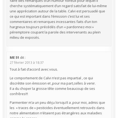
faire des remarques d’un humour foireux pour lequel il
cherche systématiquement d’un regard satisfait de lui-même
une appréciation autour de la table. Calvi est persuadé que
ce qui est important dans l’émission c’est lui et ses
commentaires et remarques incessantes faits d’un ton
hargneux toujours précédés d’un « pardonnez-moi »
péremptoire coupant la parole des intervenants au plein
milieu de exposés.
ME 51
dit :
27 février 2013 à 18:37
Tout à fait d’accord avec vous.
Le comportement de Calvi n’est pas impartial , ce qui
discrétite son émission et ,pour ma part,celles à venir.
Il a du choper la grosse tête comme beaucoup de ses
confrêres!!!
Parmentier m’a un peu déçu lorsqu’il a ,pour moi, admis que
les » traces de » pesticides éventuellement retrouvés dans
notre alimentation n’étaient pas étrangères aux maladies