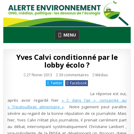
Skip
to
content
MENU
Yves Calvi conditionné par le
lobby écolo ?
sur
Publié
27 février 2013
39 commentaires
Médias
Yves
en
Calvi
Twitter
Facebook
conditionné
par
le
La réponse est oui,
lobby
écolo
après avoir regardé hier
« C dans l’air », consacrée au
?
« Tripatouillage alimentaire »
. Notre jugement peut paraître
sévère au regard de la bonne réputation de ce journaliste. Mais
hier, Yves Calvi n’était plus journaliste, il prenait carrément part
au débat, interrompant systématiquement Christiane Lambert ,
vice-présidente de la FNSEA et développant un discours digne