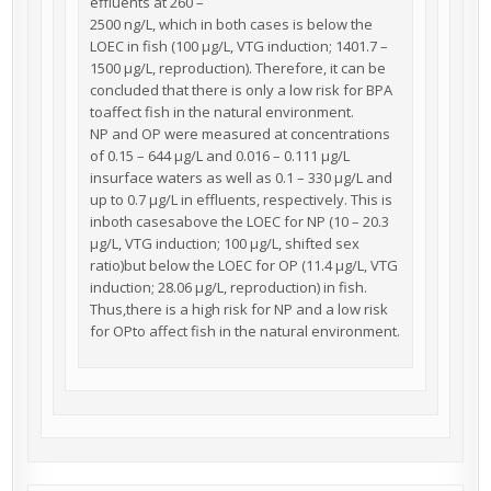
effluents at 260 –
2500 ng/L, which in both cases is below the
LOEC in fish (100 μg/L, VTG induction; 1401.7 –
1500 μg/L, reproduction). Therefore, it can be
concluded that there is only a low risk for BPA
toaffect fish in the natural environment.
NP and OP were measured at concentrations
of 0.15 – 644 μg/L and 0.016 – 0.111 μg/L
insurface waters as well as 0.1 – 330 μg/L and
up to 0.7 μg/L in effluents, respectively. This is
inboth casesabove the LOEC for NP (10 – 20.3
μg/L, VTG induction; 100 μg/L, shifted sex
ratio)but below the LOEC for OP (11.4 μg/L, VTG
induction; 28.06 μg/L, reproduction) in fish.
Thus,there is a high risk for NP and a low risk
for OPto affect fish in the natural environment.