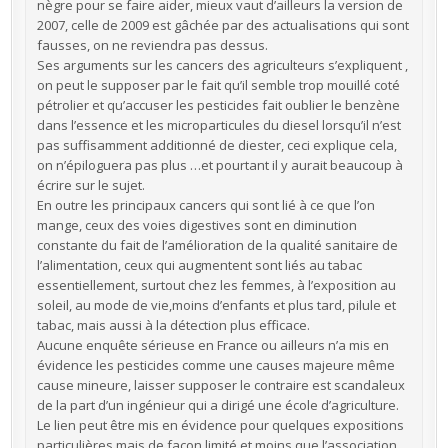
nègre pour se faire aider, mieux vaut d’ailleurs la version de
2007, celle de 2009 est gâchée par des actualisations qui sont
fausses, on ne reviendra pas dessus.
Ses arguments sur les cancers des agriculteurs s’expliquent ,
on peut le supposer par le fait qu’il semble trop mouillé coté
pétrolier et qu’accuser les pesticides fait oublier le benzène
dans l’essence et les microparticules du diesel lorsqu’il n’est
pas suffisamment additionné de diester, ceci explique cela,
on n’épiloguera pas plus …et pourtant il y aurait beaucoup à
écrire sur le sujet.
En outre les principaux cancers qui sont lié à ce que l’on
mange, ceux des voies digestives sont en diminution
constante du fait de l’amélioration de la qualité sanitaire de
l’alimentation, ceux qui augmentent sont liés au tabac
essentiellement, surtout chez les femmes, à l’exposition au
soleil, au mode de vie,moins d’enfants et plus tard, pilule et
tabac, mais aussi à la détection plus efficace.
Aucune enquête sérieuse en France ou ailleurs n’a mis en
évidence les pesticides comme une causes majeure même
cause mineure, laisser supposer le contraire est scandaleux
de la part d’un ingénieur qui a dirigé une école d’agriculture.
Le lien peut être mis en évidence pour quelques expositions
particulières mais de façon limité et moins que l’association