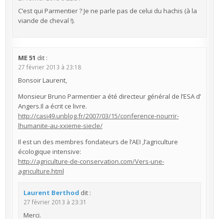
C’est qui Parmentier ? Je ne parle pas de celui du hachis (à la
viande de cheval !).
ME 51
dit :
27 février 2013 à 23:18
Bonsoir Laurent,
Monsieur Bruno Parmentier a été directeur général de l’ESA d’
Angers.Il a écrit ce livre.
http://casi49.unblog.fr/2007/03/15/conference-nourrir-
lhumanite-au-xxieme-siecle/
Il est un des membres fondateurs de l’AEI ,l’agriculture
écologique intensive:
http://agriculture-de-conservation.com/Vers-une-
agriculture.html
Laurent Berthod
dit :
27 février 2013 à 23:31
Merci.