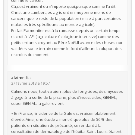
comme le cancer.
Cà,c’est vraiment du n’importe quoi,puisque comme l’a dit
Christiane Lambert,les agris ont en moyenne moins de
cancers que le reste de la population ( mise à part certaines
maladies très spécifiques au monde agricole).
En fait Parmentier est à la ramasse depuis un certain temps
et croit à l’AEI ( agriculture écologique intensive) comme des
petits enfants croyant au Père Noël.Il avance des choses non
validées sur le terrain comme le font d’ailleurs la plupart des
escrolos du moment.
alzine
dit :
27 février 2013 à 19:57
Calmons nous, tout va bien : plus de fongicides, des mycoses
à gogo à la sortie de la piscine, plus d’insecticides, GENIAL,
super GENIAL: la gale revient:
« En France, l’incidence de la Gale est vraisemblablement
élevée. Ainsi, une étude a montré que plus de 56 % des
patients en situation de précarité, se rendant à la
consultation de dermatologie de l’hôpital Saint-Louis, étaient