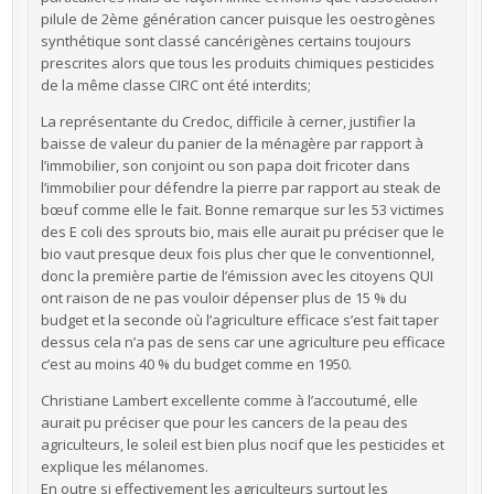
pilule de 2ème génération cancer puisque les oestrogènes
synthétique sont classé cancérigènes certains toujours
prescrites alors que tous les produits chimiques pesticides
de la même classe CIRC ont été interdits;
La représentante du Credoc, difficile à cerner, justifier la
baisse de valeur du panier de la ménagère par rapport à
l’immobilier, son conjoint ou son papa doit fricoter dans
l’immobilier pour défendre la pierre par rapport au steak de
bœuf comme elle le fait. Bonne remarque sur les 53 victimes
des E coli des sprouts bio, mais elle aurait pu préciser que le
bio vaut presque deux fois plus cher que le conventionnel,
donc la première partie de l’émission avec les citoyens QUI
ont raison de ne pas vouloir dépenser plus de 15 % du
budget et la seconde où l’agriculture efficace s’est fait taper
dessus cela n’a pas de sens car une agriculture peu efficace
c’est au moins 40 % du budget comme en 1950.
Christiane Lambert excellente comme à l’accoutumé, elle
aurait pu préciser que pour les cancers de la peau des
agriculteurs, le soleil est bien plus nocif que les pesticides et
explique les mélanomes.
En outre si effectivement les agriculteurs surtout les