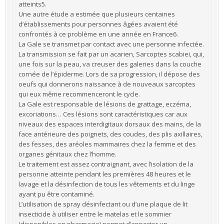
atteints5.
Une autre étude a estimée que plusieurs centaines
d’établissements pour personnes âgées avaient été
confrontés à ce problème en une année en France6.
La Gale se transmet par contact avec une personne infectée.
La transmission se fait par un acarien, Sarcoptes scabiei, qui,
une fois sur la peau, va creuser des galeries dans la couche
cornée de l’épiderme. Lors de sa progression, il dépose des
oeufs qui donnerons naissance à de nouveaux sarcoptes
qui eux même recommenceront le cycle.
La Gale est responsable de lésions de grattage, eczéma,
excoriations… Ces lésions sont caractéristiques car aux
niveaux des espaces interdigitaux dorsaux des mains, de la
face antérieure des poignets, des coudes, des plis axillaires,
des fesses, des aréoles mammaires chez la femme et des
organes génitaux chez l’homme.
Le traitement est assez contraignant, avec l’isolation de la
personne atteinte pendant les premières 48 heures et le
lavage et la désinfection de tous les vêtements et du linge
ayant pu être contaminé.
L’utilisation de spray désinfectant ou d’une plaque de lit
insecticide à utiliser entre le matelas et le sommier