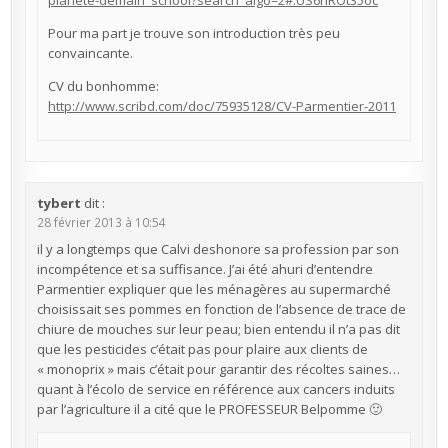
planete-demain_school?search_algo=2#.US6hROt35oc
Pour ma part je trouve son introduction très peu
convaincante.
CV du bonhomme:
http://www.scribd.com/doc/75935128/CV-Parmentier-2011
tybert
dit :
28 février 2013 à 10:54
il y a longtemps que Calvi deshonore sa profession par son
incompétence et sa suffisance. J’ai été ahuri d’entendre
Parmentier expliquer que les ménagères au supermarché
choisissait ses pommes en fonction de l’absence de trace de
chiure de mouches sur leur peau; bien entendu il n’a pas dit
que les pesticides c’était pas pour plaire aux clients de
« monoprix » mais c’était pour garantir des récoltes saines…
quant à l’écolo de service en référence aux cancers induits
par l’agriculture il a cité que le PROFESSEUR Belpomme 🙂