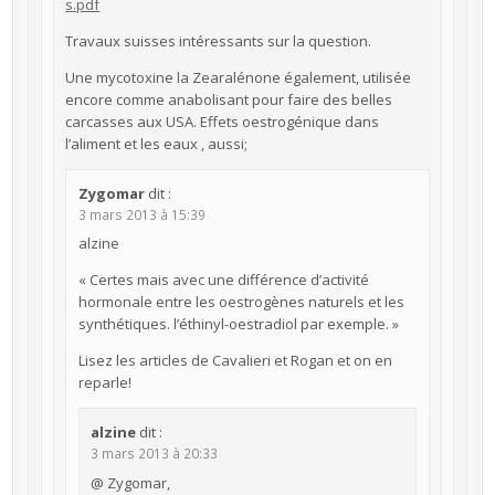
s.pdf
Travaux suisses intéressants sur la question.
Une mycotoxine la Zearalénone également, utilisée
encore comme anabolisant pour faire des belles
carcasses aux USA. Effets oestrogénique dans
l’aliment et les eaux , aussi;
Zygomar
dit :
3 mars 2013 à 15:39
alzine
« Certes mais avec une différence d’activité
hormonale entre les oestrogènes naturels et les
synthétiques. l’éthinyl-oestradiol par exemple. »
Lisez les articles de Cavalieri et Rogan et on en
reparle!
alzine
dit :
3 mars 2013 à 20:33
@ Zygomar,