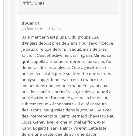
Pfffff… Shit !
douar
dit :
28 février 2013 à 17:58
B.Parmentier n’est plus DG du groupe ESA
d’Angers depuis près de 2 ans. Pour l’avoir côtoyé,
je peux dire que de loin, il séduit, mais de près il
fait fuir. C’est effectivement un Ing. des Mines, ce
qu’il rappelle à chaque conférence, au cas où l’on
douterait de ses analyses. Côté agriculture, c’est
un béotien, plutôt porté sur le verbe que sur des
analyses approfondies: il a eu la chance de
tomber dans une période chahutée quant aux
prix des matières premières agricoles, quand il a
publié « Nourrir l’humanité », ce qui a fait de lui,
subitement un « économiste ». Il a (ré) instauré
des leçons inaugurales dans le groupe ESA avec
des intervenants suivants: Bernard Chevassus-au
Louis, Geneviève Ferone, Michel Griffon, Axel
Kahn, Edgard Pisani, Patrick Viveret. Cette liste
donne une petite idée de son orientation