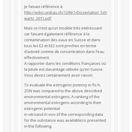
Je faisais référence à
http://edoc.unibas.ch/1299/1/Dissertation_Sch
wartz_2011.pdf
Mais ce n’est qu’un modèle très intéressant
car faisant également référence à la
contamination des eaux en Suisse et dans
tous les E2 et EE2 sont proches en terme
d’activité comme de concentration dans l’eau
effectivement.
A rapporter dans les conditions françaises où
la pilule est davantage utilisée qu’en Suisse.
Vous devez certainement avoir raison.
To evaluate the estrogenic potency in fis h,
ZON was compared to the above described
environmental estrogens. A ranking of the
environmental estrogens according to their
estrogenic potential
in vitroand in vivo (if the corresponding data
for the substance was available) is presented
in the following.