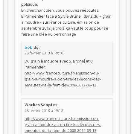
politique.
En cherchant bien, vous pouvez réécoutez
B.Parmentier face à Sylvie Brunel, dans du « grain
à moudre » sur France culture, émission de
septembre 2012 je crois. ça vaut le coup pour se
faire une idée du personnage
bob
dit :
28 février 2013 à 19:10
Du grain à moudre avec S. Brunel et B.
Parmentier:
http://www.franceculture.fr/emission-du-
grain-a-moudre-a-t-on-tire-les-lecons-des-
emeutes-de-la-faim-de-2008-2012-09-13
Wackes Seppi
dit :
28 février 2013 à 19:12
http://www.franceculture.fr/emission-du-
grain-a-moudre-a-t-on-tire-les-lecons-des-
emeutes-de-la-faim-de-2008-2012-09-13