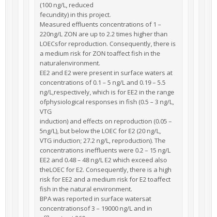
(100 ng/L, reduced
fecundity) in this project.
Measured effluents concentrations of 1 –
220ng/L ZON are up to 2.2 times higher than
LOECsfor reproduction. Consequently, there is
a medium risk for ZON toaffect fish in the
naturalenvironment.
EE2 and E2 were present in surface waters at
concentrations of 0.1 – 5 ng/L and 0.19 – 5.5
ng/L,respectively, which is for EE2 in the range
ofphysiological responses in fish (0.5 – 3 ng/L,
VTG
induction) and effects on reproduction (0.05 –
5ng/L), but below the LOEC for E2 (20 ng/L,
VTG induction; 27.2 ng/L, reproduction). The
concentrations ineffluents were 0.2 – 15 ng/L
EE2 and 0.48 – 48 ng/L E2 which exceed also
theLOEC for E2. Consequently, there is a high
risk for EE2 and a medium risk for E2 toaffect
fish in the natural environment.
BPA was reported in surface watersat
concentrationsof 3 – 19000 ng/L and in