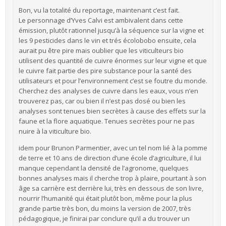
Bon, vu la totalité du reportage, maintenant c’est fait.
Le personnage d’Yves Calvi est ambivalent dans cette
émission, plutôt rationnel jusqu’à la séquence sur la vigne et
les 9 pesticides dans le vin et trés écolobobo ensuite, cela
aurait pu être pire mais oublier que les viticulteurs bio
utilisent des quantité de cuivre énormes sur leur vigne et que
le cuivre fait partie des pire substance pour la santé des
utilisateurs et pour l’environnement c’est se foutre du monde.
Cherchez des analyses de cuivre dans les eaux, vous n’en
trouverez pas, car ou bien il n’est pas dosé ou bien les
analyses sont tenues bien secrètes à cause des effets sur la
faune et la flore aquatique. Tenues secrètes pour ne pas
nuire à la viticulture bio.
idem pour Brunon Parmentier, avec un tel nom lié à la pomme
de terre et 10 ans de direction d’une école d’agriculture, il lui
manque cependant la densité de l’agronome, quelques
bonnes analyses mais il cherche trop à plaire, pourtant à son
âge sa carrière est derrière lui, très en dessous de son livre,
nourrir l’humanité qui était plutôt bon, même pour la plus
grande partie très bon, du moins la version de 2007, très
pédagogique, je finirai par conclure qu’il a du trouver un