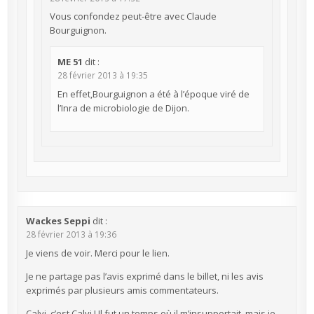
Vous confondez peut-être avec Claude
Bourguignon.
ME 51
dit :
28 février 2013 à 19:35
En effet,Bourguignon a été à l’époque viré de
l’Inra de microbiologie de Dijon.
Wackes Seppi
dit :
28 février 2013 à 19:36
Je viens de voir. Merci pour le lien.
Je ne partage pas l’avis exprimé dans le billet, ni les avis
exprimés par plusieurs amis commentateurs.
Calvi, c’est Calvi ! Il fut un temps où il m’insupportait, mais je