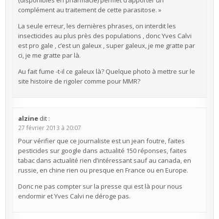
(disponibles en pharmacie) permet d’apporter un
complément au traitement de cette parasitose. »
La seule erreur, les dernières phrases, on interdit les
insecticides au plus près des populations , donc Yves Calvi
est pro gale , c’est un galeux , super galeux, je me gratte par
ci, je me gratte par là.
Au fait fume -t-il ce galeux là? Quelque photo à mettre sur le
site histoire de rigoler comme pour MMR?
alzine
dit :
27 février 2013 à 20:07
Pour vérifier que ce journaliste est un jean foutre, faites
pesticides sur google dans actualité 150 réponses, faites
tabac dans actualité rien d’intéressant sauf au canada, en
russie, en chine rien ou presque en France ou en Europe.
Donc ne pas compter sur la presse qui est là pour nous
endormir et Yves Calvi ne déroge pas.