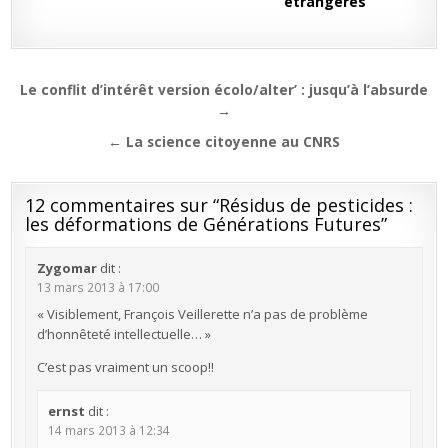
étrangères
Navigation
Le conflit d’intérêt version écolo/alter’ : jusqu’à l’absurde
de
→
l’article
← La science citoyenne au CNRS
12 commentaires sur “
Résidus de pesticides :
les déformations de Générations Futures
”
Zygomar
dit :
13 mars 2013 à 17:00
« Visiblement, François Veillerette n’a pas de problème
d’honnêteté intellectuelle… »
C’est pas vraiment un scoop!!
ernst
dit :
14 mars 2013 à 12:34