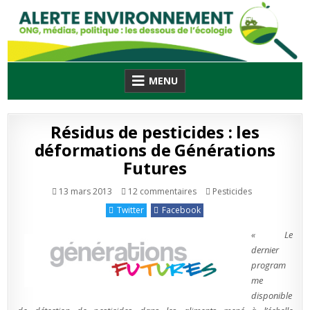
Skip
to
content
MENU
Résidus de pesticides : les
déformations de Générations
Futures
sur
Publié
13 mars 2013
12 commentaires
Pesticides
Résidus
en
de
Twitter
Facebook
pesticides
:
les
« Le
déformations
de
dernier
Générations
program
Futures
me
disponible