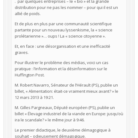
. par quelques entreprises – le « bio » et la grande
distribution pour ne pas les nommer – pour qui il est un
allié de poids.
Et de plus en plus par une communauté scientifique
partante pour un nouveau lyssenkisme, la « science
prolétarienne »… oups ! La « science citoyenne ».
Et, en face : une désorganisation et une inefficacité
graves.
Pour illustrer le problème des médias, voici un cas
pratique : l’information et la désinformation sur le
Huffington Post.
M. Robert Navarro, Sénateur de l’Hérault (PS), publie un
billet, « Alimentation: était-ce vraiment mieux avant? » le
12 mars 2013 à 19:21.
M. Gilles Pargneaux, Député européen (PS), publie un
billet « Élevage industriel de la viande en Europe: jusqu’où
ira le scandale? » le même jour à 9:46.
Le premier didactique, le deuxième démagogique à
souhait – odieusement démagogique.