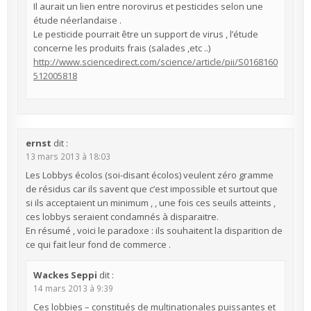
Il aurait un lien entre norovirus et pesticides selon une
étude néerlandaise .
Le pesticide pourrait être un support de virus , l’étude
concerne les produits frais (salades ,etc ..)
http://www.sciencedirect.com/science/article/pii/S0168160
512005818
ernst
dit :
13 mars 2013 à 18:03
Les Lobbys écolos (soi-disant écolos) veulent zéro gramme
de résidus car ils savent que c’est impossible et surtout que
si ils acceptaient un minimum , , une fois ces seuils atteints ,
ces lobbys seraient condamnés à disparaitre.
En résumé , voici le paradoxe : ils souhaitent la disparition de
ce qui fait leur fond de commerce .
Wackes Seppi
dit :
14 mars 2013 à 9:39
Ces lobbies – constitués de multinationales puissantes et