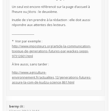
Un seul est encore référencé sur la page d’accueil à
l’heure ou j’écris : le deuxième.
Inutile de s’en prendre à la rédaction : elle doit aussi
répondre aux attentes des lecteurs.
_______________
* Voir par exemple :
http://www.imposteurs.org/article-la-communication-
toxique-de-generations-futures-par-wackes-seppi-
97312601.html
À lire aussi, sans tarder :
http://www.agriculture-
environnement.fr/actualites,12/generations-futures-
assure-la-com-de-kudzu-science,861.html
berny
dit :
13 mars 2013 à 21:56