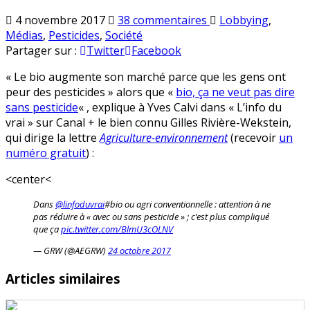
sur
Publié
4 novembre 2017
38 commentaires
Lobbying
,
Gilles
en
Médias
,
Pesticides
,
Société
Rivière-
Partager sur :
Twitter
Facebook
Wekstein
« Le bio augmente son marché parce que les gens ont
:
peur des pesticides » alors que «
bio, ça ne veut pas dire
« Bio,
sans pesticide
« , explique à Yves Calvi dans « L’info du
ça
vrai » sur Canal + le bien connu Gilles Rivière-Wekstein,
ne
qui dirige la lettre
Agriculture-environnement
(recevoir
un
veut
numéro gratuit
) :
pas
dire
<center<
sans
pesticide »
Dans
@linfoduvrai
#bio ou agri conventionnelle : attention à ne
pas réduire à « avec ou sans pesticide » ; c’est plus compliqué
que ça
pic.twitter.com/BlmU3cOLNV
— GRW (@AEGRW)
24 octobre 2017
Articles similaires