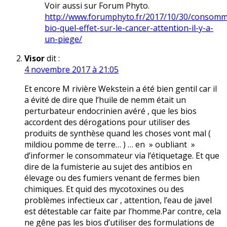
Voir aussi sur Forum Phyto.
http://www.forumphyto.fr/2017/10/30/consomm
bio-quel-effet-sur-le-cancer-attention-il-y-a-
un-piege/
Visor
dit :
4 novembre 2017 à 21:05
Et encore M rivière Wekstein a été bien gentil car il
a évité de dire que l’huile de nemm était un
perturbateur endocrinien avéré , que les bios
accordent des dérogations pour utiliser des
produits de synthèse quand les choses vont mal (
mildiou pomme de terre… ) … en » oubliant »
d’informer le consommateur via l’étiquetage. Et que
dire de la fumisterie au sujet des antibios en
élevage ou des fumiers venant de fermes bien
chimiques. Et quid des mycotoxines ou des
problèmes infectieux car , attention, l’eau de javel
est détestable car faite par l’homme.Par contre, cela
ne gêne pas les bios d’utiliser des formulations de