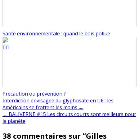
Santé environnementale : quand le bois pollue
Précaution ou prévention ?
Navigation
Interdiction envisagée du glyphosate en UE : les
Américains se frottent les mains →
de
← BALIVERNE #15 Les circuits courts sont meilleurs pour
l’article
la planète
38 commentaires sur “
Gilles