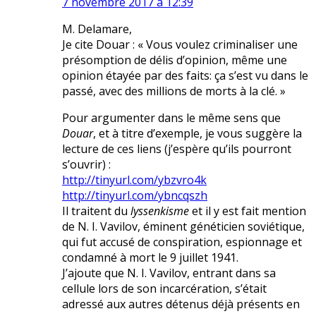
7 novembre 2017 à 12:39
M. Delamare,
Je cite Douar : « Vous voulez criminaliser une
présomption de délis d’opinion, même une
opinion étayée par des faits: ça s’est vu dans le
passé, avec des millions de morts à la clé. »
Pour argumenter dans le même sens que
Douar
, et à titre d’exemple, je vous suggère la
lecture de ces liens (j’espère qu’ils pourront
s’ouvrir) :
http://tinyurl.com/ybzvro4k
http://tinyurl.com/ybncqszh
Il traitent du
lyssenkisme
et il y est fait mention
de N. I. Vavilov, éminent généticien soviétique,
qui fut accusé de conspiration, espionnage et
condamné à mort le 9 juillet 1941.
J’ajoute que N. I. Vavilov, entrant dans sa
cellule lors de son incarcération, s’était
adressé aux autres détenus déjà présents en