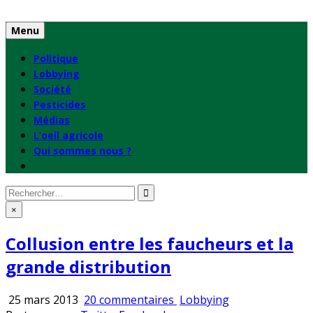
Skip
to
Menu
content
Politique
Lobbying
Société
Pesticides
Médias
L’oeil agricole
Qui sommes nous ?
Rechercher
:
×
Collusion entre les faucheurs et la
grande distribution
sur
Publié
25 mars 2013
20 commentaires
Lobbying