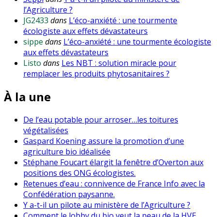
l’Agriculture ?
JG2433
dans
L’éco-anxiété : une tourmente
écologiste aux effets dévastateurs
sippe
dans
L’éco-anxiété : une tourmente écologiste
aux effets dévastateurs
Listo
dans
Les NBT : solution miracle pour
remplacer les produits phytosanitaires ?
À la une
De l’eau potable pour arroser…les toitures
végétalisées
Gaspard Koening assure la promotion d’une
agriculture bio idéalisée
Stéphane Foucart élargit la fenêtre d’Overton aux
positions des ONG écologistes.
Retenues d’eau : connivence de France Info avec la
Confédération paysanne.
Y a-t-il un pilote au ministère de l’Agriculture ?
Comment le lobby du bio veut la peau de la HVE