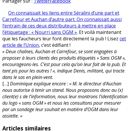
Collusion
en
Partager sur :
Twitter
Facebook
entre
On connaissait les liens entre Séralini d’une part et
les
Carrefour et Auchan d’autre part. On connaissait aussi
faucheurs
l’entrain de ces deux distributeurs à mettre en place
et
l’étiquetage : « Nourri sans OGM »
. Et voilà maintenant
la
que les faucheurs leur font directement la pub ! Lisez
cet
grande
article de l’Union
, c’est édifiant !
distribution
« Deux chaînes, Auchan et Carrefour, se sont engagées à
proposer à leurs clients des produits étiquetés « Sans OGM »,
encourageons-les. C’est pour cela qu’on leur fait de la pub. Et
tant pis pour les autres ! », indique Denis, militant, qui tracte
dans le sas en plein-vent.
[…]
Dominique explique encore : « M. le directeur d’Auchan
nous autorise à tenir un stand. Nous proposons donc au (x)
client(e) s de l’information, nous leur montrons l’identification
du logo « sans OGM » et nous les consultons pour mesurer
par un sondage leur souhait en matière d’OGM dans leur
assiette. »
Articles similaires