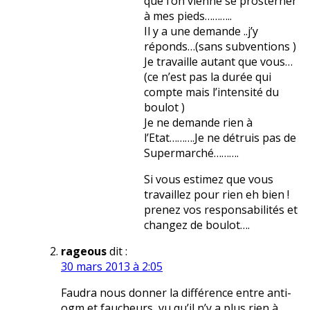
que l’on vienne se prosterner
à mes pieds………..
Il y a une demande ..j’y
réponds…(sans subventions )
Je travaille autant que vous…
(ce n’est pas la durée qui
compte mais l’intensité du
boulot )
Je ne demande rien à
l’Etat……….Je ne détruis pas de
Supermarché……….
Si vous estimez que vous
travaillez pour rien eh bien !
prenez vos responsabilités et
changez de boulot….
rageous
dit :
30 mars 2013 à 2:05
Faudra nous donner la différence entre anti-
ogm et faucheurs, vu qu’il n’y a plus rien à