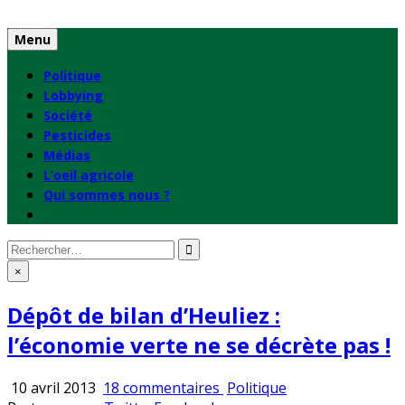
Skip
to
Menu
content
Politique
Lobbying
Société
Pesticides
Médias
L’oeil agricole
Qui sommes nous ?
Rechercher
:
×
Dépôt de bilan d’Heuliez :
l’économie verte ne se décrète pas !
sur
Publié
10 avril 2013
18 commentaires
Politique