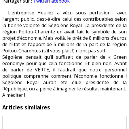
Dépôt
en
Partager sur :
Twitter
Facebook
de
L’entreprise Heuliez a vécu sous perfusion avec
bilan
l’argent public, c’est-à-dire celui des contribuables selon
d’Heuliez
la bonne volonté de Ségolène Royal. La présidente de la
:
région Poitou-Charente en avait fait le symbôle de son
l’économie
projet d’économie. Mais voilà, le prêt de 8 millions d’euros
verte
de l’Etat et l’apport de 5 millions de la part de la région
ne
Poitou-Charentes (s’il vous plait !) n’ont pas suffi.
se
Ségolène pensait qu’il suffisait de parler de « Green
décrète
economy» pour que cela fonctionne. Et bien non. Avant
pas
de parler de VERTE, il faudrait que notre personnel
!
politique comprenne comment l’économie fonctionne !
Ségolène Royal aurait été élue présidente de la
République, on a peine à imaginer le résultat maintenant.
A méditer !
Articles similaires