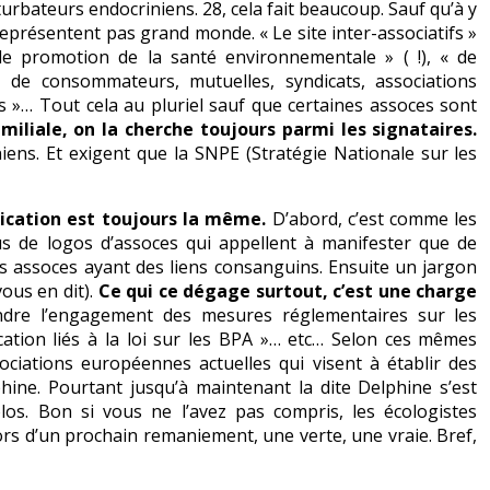
urbateurs endocriniens. 28, cela fait beaucoup. Sauf qu’à y
représentent pas grand monde. « Le site inter-associatifs »
de promotion de la santé environnementale » ( !), « de
, de consommateurs, mutuelles, syndicats, associations
ns »… Tout cela au pluriel sauf que certaines assoces sont
miliale, on la cherche toujours parmi les signataires.
iens. Et exigent que la SNPE (Stratégie Nationale sur les
cation est toujours la même.
D’abord, c’est comme les
lus de logos d’assoces qui appellent à manifester que de
les assoces ayant des liens consanguins. Ensuite un jargon
vous en dit).
Ce qui ce dégage surtout, c’est une charge
endre l’engagement des mesures réglementaires sur les
ication liés à la loi sur les BPA »… etc… Selon ces mêmes
ociations européennes actuelles qui visent à établir des
lphine. Pourtant jusqu’à maintenant la dite Delphine s’est
os. Bon si vous ne l’avez pas compris, les écologistes
lors d’un prochain remaniement, une verte, une vraie. Bref,