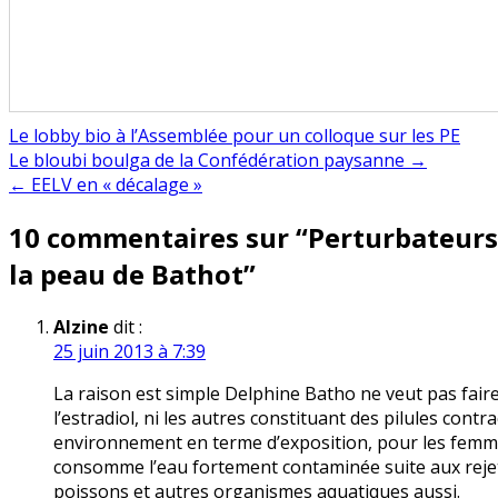
Le lobby bio à l’Assemblée pour un colloque sur les PE
Navigation
Le bloubi boulga de la Confédération paysanne →
← EELV en « décalage »
de
10 commentaires sur “
Perturbateurs
l’article
la peau de Bathot
”
Alzine
dit :
25 juin 2013 à 7:39
La raison est simple Delphine Batho ne veut pas faire i
l’estradiol, ni les autres constituant des pilules con
environnement en terme d’exposition, pour les femme
consomme l’eau fortement contaminée suite aux rejets 
poissons et autres organismes aquatiques aussi.