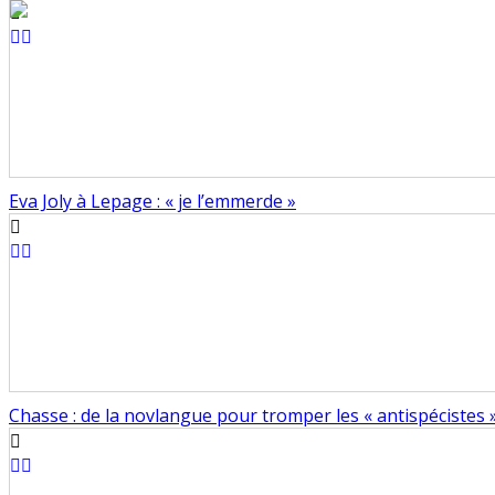
Eva Joly à Lepage : « je l’emmerde »
Chasse : de la novlangue pour tromper les « antispécistes »