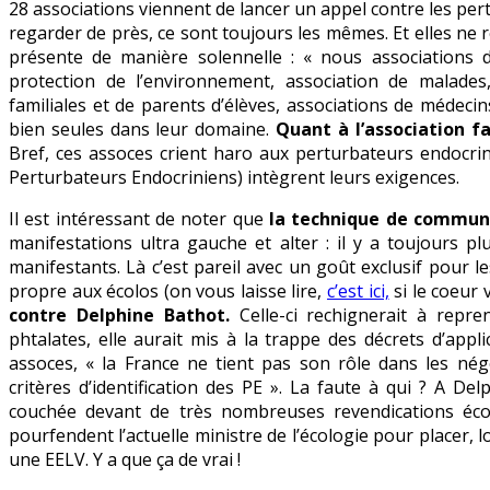
28 associations viennent de lancer un appel contre les pert
:
regarder de près, ce sont toujours les mêmes. Et elles ne 
des
présente de manière solennelle : « nous associations 
assoces
protection de l’environnement, association de malades
veulent
familiales et de parents d’élèves, associations de médeci
la
bien seules dans leur domaine.
Quant à l’association fa
peau
Bref, ces assoces crient haro aux perturbateurs endocrin
de
Perturbateurs Endocriniens) intègrent leurs exigences.
Bathot
Il est intéressant de noter que
la technique de communi
manifestations ultra gauche et alter : il y a toujours p
manifestants. Là c’est pareil avec un goût exclusif pour 
propre aux écolos (on vous laisse lire,
c’est ici,
si le coeur 
contre Delphine Bathot.
Celle-ci rechignerait à repr
phtalates, elle aurait mis à la trappe des décrets d’appl
assoces, « la France ne tient pas son rôle dans les nég
critères d’identification des PE ». La faute à qui ? A De
couchée devant de très nombreuses revendications écol
pourfendent l’actuelle ministre de l’écologie pour placer, 
une EELV. Y a que ça de vrai !