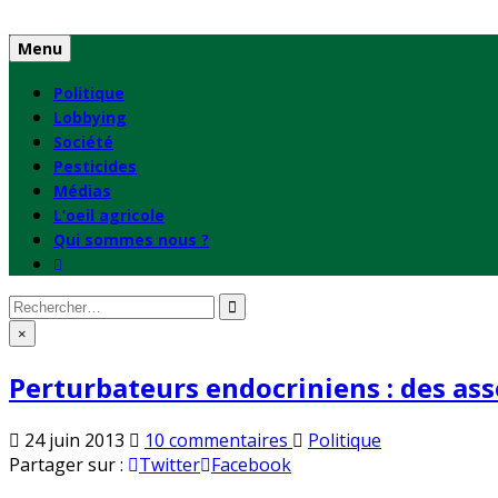
Skip
to
Menu
content
Politique
Lobbying
Société
Pesticides
Médias
L’oeil agricole
Qui sommes nous ?
Rechercher
:
×
Perturbateurs endocriniens : des ass
sur
Publié
24 juin 2013
10 commentaires
Politique
Perturbateurs
en
Partager sur :
Twitter
Facebook
endocriniens