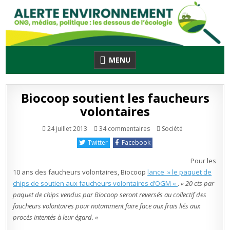
Skip
to
content
MENU
Biocoop soutient les faucheurs
volontaires
sur
Publié
24 juillet 2013
34 commentaires
Société
Biocoop
en
soutient
Twitter
Facebook
les
faucheurs
volontaires
Pour les
10 ans des faucheurs volontaires, Biocoop
lance » le paquet de
chips de soutien aux faucheurs volontaires d’OGM «
.
« 20 cts par
paquet de chips vendus par Biocoop seront reversés au collectif des
faucheurs volontaires pour notamment faire face aux frais liés aux
procès intentés à leur égard. «