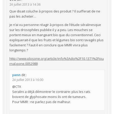
24 juillet 2013 à 14:36
Que disait coluche à propos des produit ? Il suifferait de ne
pas les acheter…
je n’ai vu personne réagir à propos de l’étude séralinesque
sur les drosophiles publiée il y a peu. Les mouches se
portent mieux en mangeant bio que du conventionnel. Ceci
expliquerait-il que les fruits et légumes bio sont ravagés plus
facilement ? Faut-il en conclure que MMR vivra plus
longtemps ?
http://www.plosone.org/article/info%3Adoi%2F10.1371%2Fjou
rnal.pone.0052988
yann
dit :
24 juillet 2013 à 16:00
@CTX
Seralini a déjà démontrer le contraire: plus les rats
boivent de glyphosate moins ils ont de tumeurs.
Pour MMR : ne parlez pas de malheur.