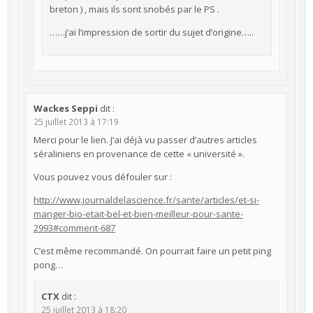
breton ) , mais ils sont snobés par le PS .
……j’ai l’impression de sortir du sujet d’origine…..
Wackes Seppi
dit :
25 juillet 2013 à 17:19
Merci pour le lien. J’ai déjà vu passer d’autres articles
séraliniens en provenance de cette « université ».
Vous pouvez vous défouler sur :
http://www.journaldelascience.fr/sante/articles/et-si-
manger-bio-etait-bel-et-bien-meilleur-pour-sante-
2993#comment-687
C’est même recommandé. On pourrait faire un petit ping
pong…
CTX
dit :
25 juillet 2013 à 18:20