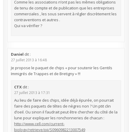
Comme les associations n’ont pas les mêmes obligations
de tenu de compte et de publication que les entreprises
commerciales , les sous servent à régler discrètement les
contraventions et autres .
Qui va vérifier ?
Daniel
dit :
27 juillet 2013 à 16:48
Je propose le paquet de chips « pour soutenir les Gentils
Immigrés de Trappes et de Bretigny » !!!
CTX
dit :
27 juillet 2013 à 17:31
Au lieu de faire des chips, idée déjà épurée, on pourrait
faire des paquets de têtes de nègres non ? Un ptit clin
d’oeil. Ou sinon il faudrait peut être chercher du côté de la
lune pour expliquer les ronchonneries de chacun :
http://www.cell.com/current-
biology/retrieve/pii/S0960982213007549