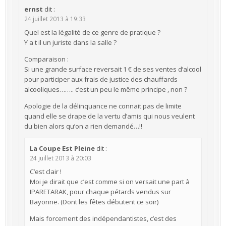
ernst
dit :
24 juillet 2013 à 19:33
Quel est la légalité de ce genre de pratique ?
Y a t il un juriste dans la salle ?
Comparaison :
Si une grande surface reversait 1 € de ses ventes d’alcool
pour participer aux frais de justice des chauffards
alcooliques…….. c’est un peu le même principe , non ?
Apologie de la délinquance ne connait pas de limite
quand elle se drape de la vertu d’amis qui nous veulent
du bien alors qu’on a rien demandé…!!
La Coupe Est Pleine
dit :
24 juillet 2013 à 20:03
C’est clair !
Moi je dirait que c’est comme si on versait une part à
IPARETARAK, pour chaque pétards vendus sur
Bayonne. (Dont les fêtes débutent ce soir)
Mais forcement des indépendantistes, c’est des