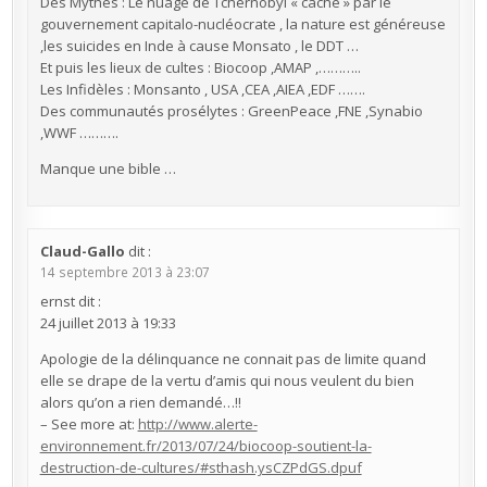
Des Mythes : Le nuage de Tchernobyl « caché » par le
gouvernement capitalo-nucléocrate , la nature est généreuse
,les suicides en Inde à cause Monsato , le DDT …
Et puis les lieux de cultes : Biocoop ,AMAP ,………..
Les Infidèles : Monsanto , USA ,CEA ,AIEA ,EDF …….
Des communautés prosélytes : GreenPeace ,FNE ,Synabio
,WWF ……….
Manque une bible …
Claud-Gallo
dit :
14 septembre 2013 à 23:07
ernst dit :
24 juillet 2013 à 19:33
Apologie de la délinquance ne connait pas de limite quand
elle se drape de la vertu d’amis qui nous veulent du bien
alors qu’on a rien demandé…!!
– See more at:
http://www.alerte-
environnement.fr/2013/07/24/biocoop-soutient-la-
destruction-de-cultures/#sthash.ysCZPdGS.dpuf