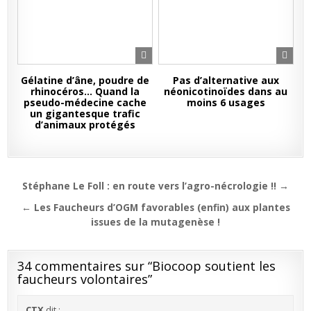
Gélatine d’âne, poudre de
Pas d’alternative aux
rhinocéros… Quand la
néonicotinoïdes dans au
pseudo-médecine cache
moins 6 usages
un gigantesque trafic
d’animaux protégés
Navigation
Stéphane Le Foll : en route vers l’agro-nécrologie !! →
de
← Les Faucheurs d’OGM favorables (enfin) aux plantes
l’article
issues de la mutagenèse !
34 commentaires sur “
Biocoop soutient les
faucheurs volontaires
”
CTX
dit :