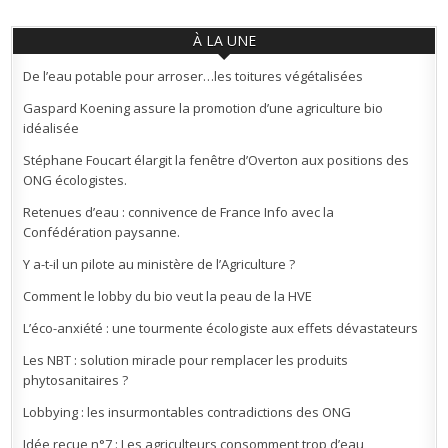
À LA UNE
De l’eau potable pour arroser…les toitures végétalisées
Gaspard Koening assure la promotion d’une agriculture bio
idéalisée
Stéphane Foucart élargit la fenêtre d’Overton aux positions des
ONG écologistes.
Retenues d’eau : connivence de France Info avec la
Confédération paysanne.
Y a-t-il un pilote au ministère de l’Agriculture ?
Comment le lobby du bio veut la peau de la HVE
L’éco-anxiété : une tourmente écologiste aux effets dévastateurs
Les NBT : solution miracle pour remplacer les produits
phytosanitaires ?
Lobbying : les insurmontables contradictions des ONG
Idée reçue n°7 : Les agriculteurs consomment trop d’eau