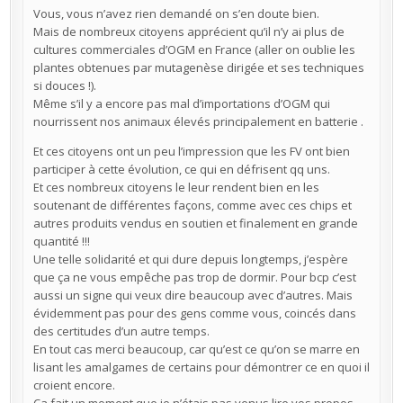
Vous, vous n’avez rien demandé on s’en doute bien.
Mais de nombreux citoyens apprécient qu’il n’y ai plus de
cultures commerciales d’OGM en France (aller on oublie les
plantes obtenues par mutagenèse dirigée et ses techniques
si douces !).
Même s’il y a encore pas mal d’importations d’OGM qui
nourrissent nos animaux élevés principalement en batterie .
Et ces citoyens ont un peu l’impression que les FV ont bien
participer à cette évolution, ce qui en défrisent qq uns.
Et ces nombreux citoyens le leur rendent bien en les
soutenant de différentes façons, comme avec ces chips et
autres produits vendus en soutien et finalement en grande
quantité !!!
Une telle solidarité et qui dure depuis longtemps, j’espère
que ça ne vous empêche pas trop de dormir. Pour bcp c’est
aussi un signe qui veux dire beaucoup avec d’autres. Mais
évidemment pas pour des gens comme vous, coincés dans
des certitudes d’un autre temps.
En tout cas merci beaucoup, car qu’est ce qu’on se marre en
lisant les amalgames de certains pour démontrer ce en quoi il
croient encore.
Ça fait un moment que je n’étais pas venus lire vos propos.