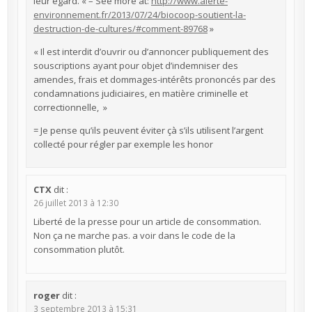
leur égard. « – See more at:
http://www.alerte-
environnement.fr/2013/07/24/biocoop-soutient-la-
destruction-de-cultures/#comment-89768
»
« Il est interdit d’ouvrir ou d’annoncer publiquement des
souscriptions ayant pour objet d’indemniser des
amendes, frais et dommages-intérêts prononcés par des
condamnations judiciaires, en matière criminelle et
correctionnelle, »
= Je pense qu’ils peuvent éviter çà s’ils utilisent l’argent
collecté pour régler par exemple les honor
CTX
dit :
26 juillet 2013 à 12:30
Liberté de la presse pour un article de consommation.
Non ça ne marche pas. a voir dans le code de la
consommation plutôt.
roger
dit :
3 septembre 2013 à 15:31