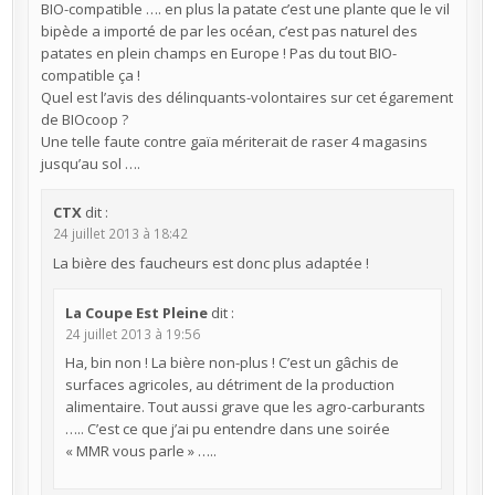
BIO-compatible …. en plus la patate c’est une plante que le vil
bipède a importé de par les océan, c’est pas naturel des
patates en plein champs en Europe ! Pas du tout BIO-
compatible ça !
Quel est l’avis des délinquants-volontaires sur cet égarement
de BIOcoop ?
Une telle faute contre gaïa mériterait de raser 4 magasins
jusqu’au sol ….
CTX
dit :
24 juillet 2013 à 18:42
La bière des faucheurs est donc plus adaptée !
La Coupe Est Pleine
dit :
24 juillet 2013 à 19:56
Ha, bin non ! La bière non-plus ! C’est un gâchis de
surfaces agricoles, au détriment de la production
alimentaire. Tout aussi grave que les agro-carburants
….. C’est ce que j’ai pu entendre dans une soirée
« MMR vous parle » …..