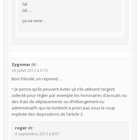
Gil
Gil …
ça va venir ..
Zygomar
dit :
26 juillet 2013 à 9:10
Bon! Désolé, on reprend….
= Je pense qu’ils peuvent éviter çà s’ils utilisent l’argent
collecté pour régler par exemple les honoraires d’avocats ou
des frais de déplacements ou d’hébergement ou
administratifs qui ne tombent a priori pas sous le coup
explicite des dispositions de l’article 3.
roger
dit :
4 septembre 2013 à 8:57