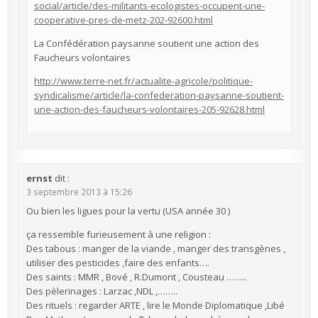
social/article/des-militants-ecologistes-occupent-une-
cooperative-pres-de-metz-202-92600.html
La Confédération paysanne soutient une action des
Faucheurs volontaires
http://www.terre-net.fr/actualite-agricole/politique-
syndicalisme/article/la-confederation-paysanne-soutient-
une-action-des-faucheurs-volontaires-205-92628.html
ernst
dit :
3 septembre 2013 à 15:26
Ou bien les ligues pour la vertu (USA année 30 )
ça ressemble furieusement à une religion :
Des tabous : manger de la viande , manger des transgènes ,
utiliser des pesticides ,faire des enfants….
Des saints : MMR , Bové , R.Dumont , Cousteau ……..
Des pèlerinages : Larzac ,NDL ,……..
Des rituels : regarder ARTE , lire le Monde Diplomatique ,Libé