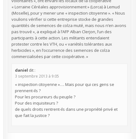
volontaires », ont envahi les locaux de la coopérative
« Lorraine Céréales approvisionnement » (Lorca) à Lemud
(Moselle), pour y mener une « inspection citoyenne ». « Nous
voulions vérifier si cette entreprise stocke de grandes
quantités de semences de colza muté, mais nous n’en avons
pas trouvé », a expliqué à l’AFP Alban Clerjon, l’un des
participants à cette action. Les militants entendaient
protester contre les VTH, ou « variétés tolérantes aux
herbicides », en l’occurrence des semences de colza
commercialisées par cette coopérative. »
daniel
dit :
3 septembre 2013 à 9:05
« inspection citoyenne »…. Mais pour qui ces gens se
prennent-ils ?
Pour les procureurs du peuple ?
Pour des inquisiteurs ?
de quels droits rentrent-ils dans une propriété privé et
que fait la justice ?