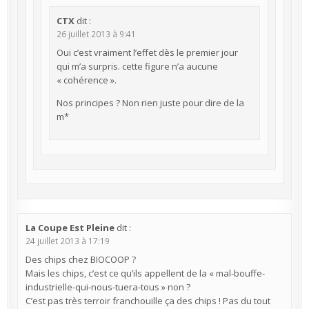
CTX
dit :
26 juillet 2013 à 9:41
Oui c’est vraiment l’effet dès le premier jour
qui m’a surpris. cette figure n’a aucune
« cohérence ».
Nos principes ? Non rien juste pour dire de la
m*
La Coupe Est Pleine
dit :
24 juillet 2013 à 17:19
Des chips chez BIOCOOP ?
Mais les chips, c’est ce qu’ils appellent de la « mal-bouffe-
industrielle-qui-nous-tuera-tous » non ?
C’est pas très terroir franchouille ça des chips ! Pas du tout