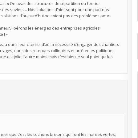
ait « On avait des structures de répartition du foncier
ue des soviets… Nos solutions d’hier sont pour une part nos
 solutions d’aujourd’hui ne soient pas des problèmes pour
onneur, libérons les énergies des entreprises agricoles
é ! »
’eau dans leur citerne, d’où la nécessité d’engager des chantiers
rages, dans des retenues collinaires et arrêter les politiques
e est jolie, l’autre moins mais c’est bien le seul point qui les
eriner que c’est les cochons bretons qui font les marées vertes,