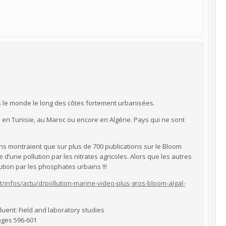
ns le monde le long des côtes fortement urbanisées.
i en Tunisie, au Maroc ou encore en Algérie. Pays qui ne sont
2 ans montraient que sur plus de 700 publications sur le Bloom
e d’une pollution par les nitrates agricoles. Alors que les autres
tion par les phosphates urbains !!!
infos/actu/d/pollution-marine-video-plus-gros-bloom-algal-
uent: Field and laboratory studies
Pages 596-601