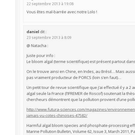
22 septembre 2013 à 19:08
Vous êtes mal-barrée avec notre Lolo !
daniel
dit :
23 septembre 2013 à 8:09
@ Natacha :
Juste pour info :
Le bloom algal (terme scientifique) est présent partout da
On le trouve ainsi en Chine, en Indes, au Brésil… Mais auss
pas vraiment producteur de PORCS (loin s’en faut)…
Un petit tour de revue scientifique que j’ai effectué il y a 
algal seule la France (l’IFREMER de Roscof) soutenait la thès
chercheurs démontrent que la pollution provient d’une pollu
http://www.futura-sciences.com/magazines/environnement/
jamais-vu-cotes-chinoises-47582/
Harmful algal bloom species and phosphate-processing effl
Marine Pollution Bulletin, Volume 62, Issue 3, March 2011, 