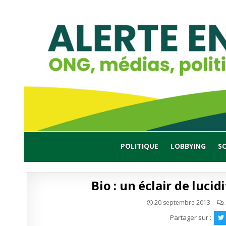
Skip
to
content
POLITIQUE
LOBBYING
S
Bio : un éclair de lucid
20 septembre 2013
Partager sur :