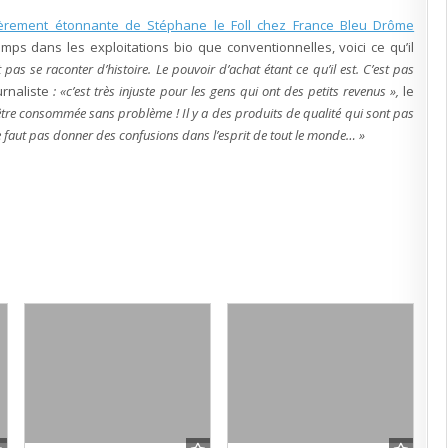
éclair
de
lièrement étonnante de Stéphane le Foll chez France Bleu Drôme
lucidité
chez
mps dans les exploitations bio que conventionnelles, voici ce qu’il
Stéphane
Le
s se raconter d’histoire. Le pouvoir d’achat étant ce qu’il est. C’est pas
Foll
?
urnaliste
: «c’est très injuste pour les gens qui ont des petits revenus »,
le
 être consommée sans problème ! Il y a des produits de qualité qui sont pas
 ne faut pas donner des confusions dans l’esprit de tout le monde… »