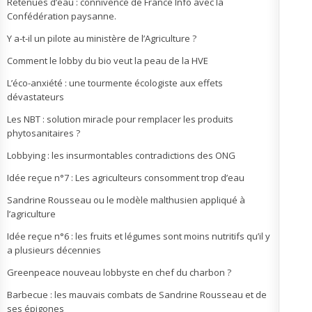
Retenues d’eau : connivence de France Info avec la
Confédération paysanne.
Y a-t-il un pilote au ministère de l’Agriculture ?
Comment le lobby du bio veut la peau de la HVE
L’éco-anxiété : une tourmente écologiste aux effets
dévastateurs
Les NBT : solution miracle pour remplacer les produits
phytosanitaires ?
Lobbying : les insurmontables contradictions des ONG
Idée reçue n°7 : Les agriculteurs consomment trop d’eau
Sandrine Rousseau ou le modèle malthusien appliqué à
l’agriculture
Idée reçue n°6 : les fruits et légumes sont moins nutritifs qu’il y
a plusieurs décennies
Greenpeace nouveau lobbyste en chef du charbon ?
Barbecue : les mauvais combats de Sandrine Rousseau et de
ses épigones