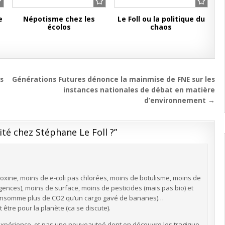
e
Népotisme chez les
Le Foll ou la politique du
écolos
chaos
ns
Générations Futures dénonce la mainmise de FNE sur les
instances nationales de débat en matière
d’environnement →
dité chez Stéphane Le Foll ?
”
toxine, moins de e-coli pas chlorées, moins de botulisme, moins de
ences), moins de surface, moins de pesticides (mais pas bio) et
consomme plus de CO2 qu’un cargo gavé de bananes)…
 être pour la planète (ca se discute).
expérience, et pas une nouveautoé dont on découvre les tragique