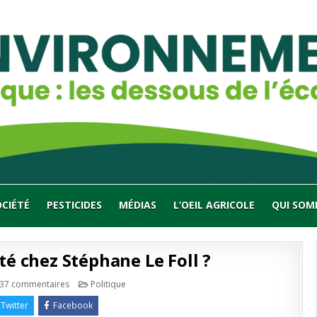
OCIÉTÉ
PESTICIDES
MÉDIAS
L’OEIL AGRICOLE
QUI SOM
ité chez Stéphane Le Foll ?
sur
Publié
37 commentaires
Politique
Bio
en
:
Twitter
Facebook
un