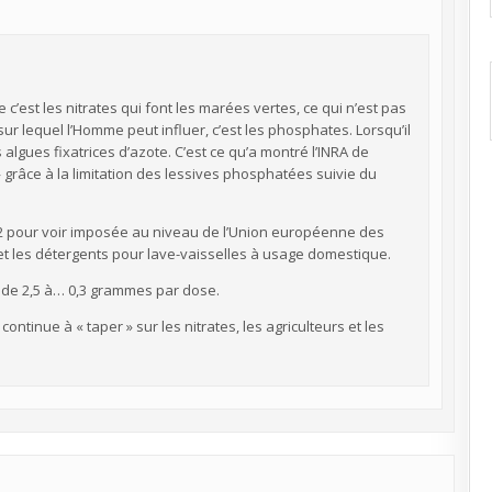
 c’est les nitrates qui font les marées vertes, ce qui n’est pas
 sur lequel l’Homme peut influer, c’est les phosphates. Lorsqu’il
 algues fixatrices d’azote. C’est ce qu’a montré l’INRA de
» grâce à la limitation des lessives phosphatées suivie du
12 pour voir imposée au niveau de l’Union européenne des
et les détergents pour lave-vaisselles à usage domestique.
r de 2,5 à… 0,3 grammes par dose.
 continue à « taper » sur les nitrates, les agriculteurs et les