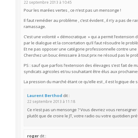
22 septembre 2013 à 10:45
Pour les marées vertes , ce n’est pas un mensonge !
Il faut remédier au problème , c’est évident , il n’y a pas de
ramassage.
C’est une volonté « démocratique » qui a permit l’extension d
par le dialogue et la concertation qu’il faut résoudre le probl
Et ne pas opposer une catégorie professionnelle contre une au
Cherchez un bouc émissaire à tout prix ne résoud pas le pro
PS : sauf que parfois l’extension des élevages s’est fait de m
syndicats agricoles et/ou souhaitant être élus aux prochain
La pression du marché étant ce qu’elle est , il est logique de 
Laurent Berthod
dit :
22 septembre 2013 à 11:18
Ce n’est pas un mensonge ? Vous devriez vous renseigner mie
plutôt que de croire le JT, votre radio ou votre quotidien pré
roger
dit :