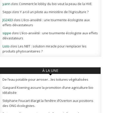
yann
dans
Comment le lobby du bio veut la peau de la HVE
Seppi
dans
Y a-t-il un pilote au ministère de l’Agriculture ?
JG2433
dans
L’éco-anxiété : une tourmente écologiste aux
effets dévastateurs
sippe
dans
L’éco-anxiété : une tourmente écologiste aux effets
dévastateurs
Listo
dans
Les NBT : solution miracle pour remplacer les
produits phytosanitaires ?
À LA UNE
De l’eau potable pour arroser…les toitures végétalisées
Gaspard Koening assure la promotion d’une agriculture bio
idéalisée
Stéphane Foucart élargit la fenêtre d’Overton aux positions
des ONG écologistes.