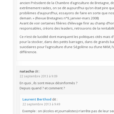
ancien Président de la Chambre d’agriculture de Bretagne, dis
extrêmement raides, on se dit aujourd’hui qu’on était pire q
problèmes d’aujourd’hui, essayons de faire en sorte que nos
demain. » (Revue Bretagnes n°9, janvier-mars 2008)
Avant de voir certaines filières d’élevage finir au champ d’h
responsables, créons des leaders, retrouvons de la rentabilit
Ce n’est de lucidité dont manquent les politiques cités mais d
pour la stocker, dans des petits barrages, dans de grands bar
suicidaires pour l’agriculture d’une Ségolène ou d’une NKM, l’un
différencie.
natacha
dit :
22 septembre 2013 à 9:09
En quoi , ils sont mieux désinformés ?
Depuis quand ? et comment ?
Laurent Berthod
dit :
22 septembre 2013 à 9:49
Exemple : on (écolos et journalistes) n’arrête pas de leur s