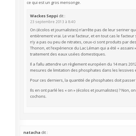
ce qui est un gros mensonge.
Wackes Seppi
dit :
23 septembre 2013 à 8:40
On (écolos et journalistes) n’arrête pas de leur seriner que
entièrement vrai. Le vrai facteur, et en tout cas le facteur
n’y a pas ou peu de nitrates, ceux-ci sont produits par des
Thonon, et l’expérience du Lac Léman qui a été « assaini 
traitement des eaux usées domestiques.
Il a fallu attendre un règlement européen du 14 mars 20
mesures de limitation des phosphates dans les lessives 
Pour ces derniers, la quantité de phosphates doit passe
Ils en ont parlé les « on » (écolos et journalistes) ? Non, on
cochons.
natacha
dit :