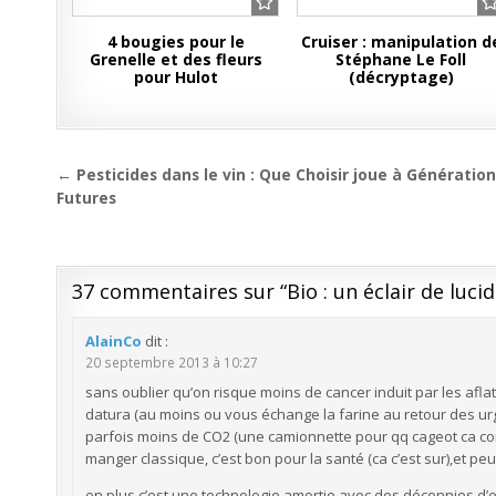
4 bougies pour le
Cruiser : manipulation d
Grenelle et des fleurs
Stéphane Le Foll
pour Hulot
(décryptage)
Navigation
← Pesticides dans le vin : Que Choisir joue à Génératio
de
Futures
l’article
37 commentaires sur “
Bio : un éclair de luci
AlainCo
dit :
20 septembre 2013 à 10:27
sans oublier qu’on risque moins de cancer induit par les afla
datura (au moins ou vous échange la farine au retour des urg
parfois moins de CO2 (une camionnette pour qq cageot ca 
manger classique, c’est bon pour la santé (ca c’est sur),et peut
en plus c’est une technologie amortie avec des décennies d’