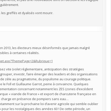
gulièrement.
i… les greffés et dyalisés vont mourir.
ue en 2013, les électeurs mieux désinformés que jamais malgré
sibles à certaines réalités.
ternet.asp?ThemePage=2&Rubrique=1
sez vite (volet réglementaire, anticipation des stratégies
regrouper, investir, faire émerger des leaders et des organisations
t de zèle au pragmatisme, du populisme au courage politique.
e le Foll et Guillaume Garrot, peine à convaincre. Quelques
églementation concernant notamment les ZES (zones d’excédent
marque « viande de France » et export de charcuterie française en
 en charge en présence de pompiers sans eau…
tamment sur la prochaine loi d’avenir agricole qui semble oublier
e » pour les nostalgiques des années 60 ! De cette période, un