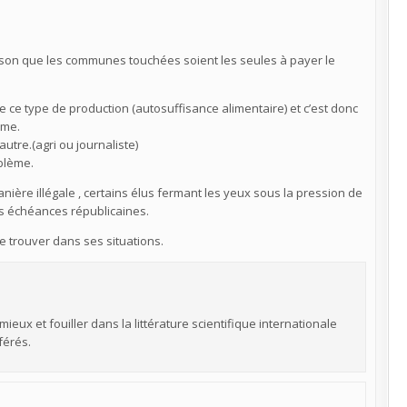
 raison que les communes touchées soient les seules à payer le
e ce type de production (autosuffisance alimentaire) et c’est donc
ème.
tre.(agri ou journaliste)
blème.
anière illégale , certains élus fermant les yeux sous la pression de
es échéances républicaines.
se trouver dans ses situations.
ux et fouiller dans la littérature scientifique internationale
férés.