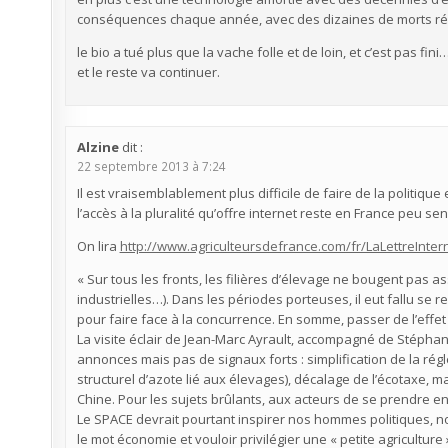
conséquences chaque année, avec des dizaines de morts ré
le bio a tué plus que la vache folle et de loin, et c’est pas fin
et le reste va continuer.
Alzine
dit :
22 septembre 2013 à 7:24
Il est vraisemblablement plus difficile de faire de la politiq
l’accès à la pluralité qu’offre internet reste en France peu sen
On lira
http://www.agriculteursdefrance.com/fr/LaLettreIn
« Sur tous les fronts, les filières d’élevage ne bougent pas as
industrielles…). Dans les périodes porteuses, il eut fallu se 
pour faire face à la concurrence. En somme, passer de l’effe
La visite éclair de Jean-Marc Ayrault, accompagné de Stéphan
annonces mais pas de signaux forts : simplification de la r
structurel d’azote lié aux élevages), décalage de l’écotaxe, 
Chine. Pour les sujets brûlants, aux acteurs de se prendre
Le SPACE devrait pourtant inspirer nos hommes politiques, no
le mot économie et vouloir privilégier une « petite agricultur