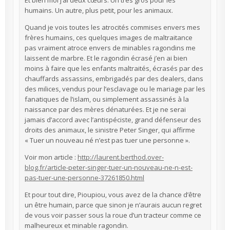
humains. Un autre, plus petit, pour les animaux.
Quand je vois toutes les atrocités commises envers mes
frères humains, ces quelques images de maltraitance
pas vraiment atroce envers de minables ragondins me
laissent de marbre. Et le ragondin écrasé j’en ai bien
moins à faire que les enfants maltraités, écrasés par des
chauffards assassins, embrigadés par des dealers, dans
des milices, vendus pour l’esclavage ou le mariage par les
fanatiques de l’islam, ou simplement assassinés à la
naissance par des mères dénaturées. Et je ne serai
jamais d’accord avec l’antispéciste, grand défenseur des
droits des animaux, le sinistre Peter Singer, qui affirme
« Tuer un nouveau né n’est pas tuer une personne ».
Voir mon article :
http://laurent.berthod.over-
blog.fr/article-peter-singer-tuer-un-nouveau-ne-n-est-
pas-tuer-une-personne-37261850.html
Et pour tout dire, Pioupiou, vous avez de la chance d’être
un être humain, parce que sinon je n’aurais aucun regret
de vous voir passer sous la roue d’un tracteur comme ce
malheureux et minable ragondin.