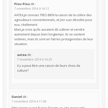
Piou-Piou
dit :
7 novembre 2014 à 14:12
AATEA,Je connais TRES BIEN la raison de la colère des
agriculteurs conventionnels, et j’en suis désolée pour
eux, réellement.
Mais,je crois qu’ils auraient dû cultiver et vendre
autrement depuis bien longtemps. Ils se sentent
victimes, mais ils sont en fait les protagonistes de leur
situation.
aatea
dit :
7 novembre 2014 à 14:29
il y a peut être une raison de leurs choix de
culture?
Daniel
dit :
7 novembre 2014 à 11:06
http://www.ouest-france.fr/ogm-un-site-monsanto-