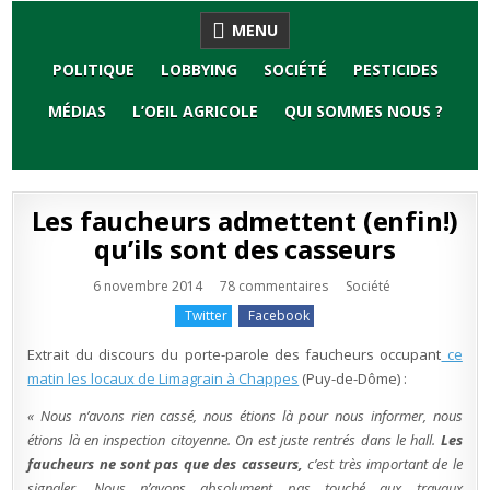
Skip
MENU
to
content
POLITIQUE
LOBBYING
SOCIÉTÉ
PESTICIDES
MÉDIAS
L’OEIL AGRICOLE
QUI SOMMES NOUS ?
Les faucheurs admettent (enfin!)
qu’ils sont des casseurs
sur
Publié
6 novembre 2014
78 commentaires
Société
Les
en
faucheurs
Twitter
Facebook
admettent
(enfin!)
qu’ils
Extrait du discours du porte-parole des faucheurs occupant
ce
sont
des
matin les locaux de Limagrain à Chappes
(Puy-de-Dôme) :
casseurs
« Nous n’avons rien cassé, nous étions là pour nous informer, nous
étions là en inspection citoyenne. On est juste rentrés dans le hall.
Les
faucheurs ne sont pas que des casseurs,
c’est très important de le
signaler. Nous n’avons absolument pas touché aux travaux