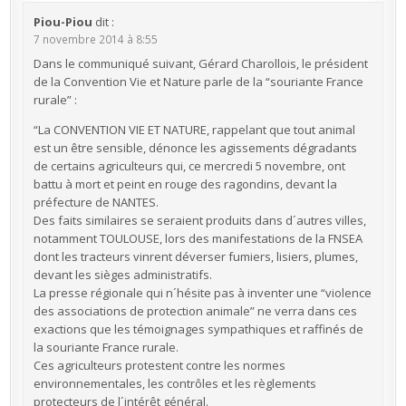
Piou-Piou
dit :
7 novembre 2014 à 8:55
Dans le communiqué suivant, Gérard Charollois, le président
de la Convention Vie et Nature parle de la “souriante France
rurale” :
“La CONVENTION VIE ET NATURE, rappelant que tout animal
est un être sensible, dénonce les agissements dégradants
de certains agriculteurs qui, ce mercredi 5 novembre, ont
battu à mort et peint en rouge des ragondins, devant la
préfecture de NANTES.
Des faits similaires se seraient produits dans d´autres villes,
notamment TOULOUSE, lors des manifestations de la FNSEA
dont les tracteurs vinrent déverser fumiers, lisiers, plumes,
devant les sièges administratifs.
La presse régionale qui n´hésite pas à inventer une “violence
des associations de protection animale” ne verra dans ces
exactions que les témoignages sympathiques et raffinés de
la souriante France rurale.
Ces agriculteurs protestent contre les normes
environnementales, les contrôles et les règlements
protecteurs de l´intérêt général.