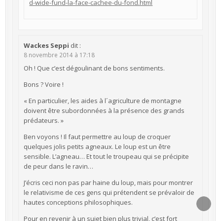
d-wide-fund-la-face-cachee-du-fond.html
Wackes Seppi
dit :
8 novembre 2014 à 17:18
Oh ! Que c’est dégoulinant de bons sentiments.
Bons ? Voire !
« En particulier, les aides à l´agriculture de montagne
doivent être subordonnées à la présence des grands
prédateurs. »
Ben voyons ! Il faut permettre au loup de croquer
quelques jolis petits agneaux. Le loup est un être
sensible. L’agneau… Et tout le troupeau qui se précipite
de peur dans le ravin…
J’écris ceci non pas par haine du loup, mais pour montrer
le relativisme de ces gens qui prétendent se prévaloir de
hautes conceptions philosophiques.
SCRO
TO
Pour en revenir à un sujet bien plus trivial, c’est fort
TOP