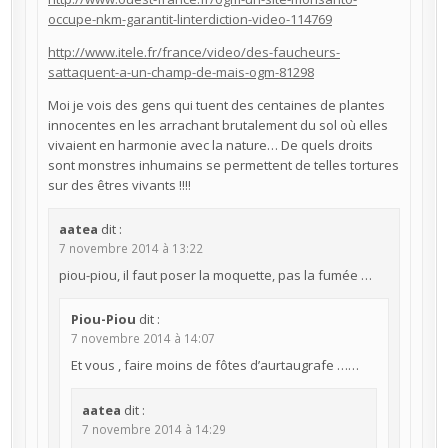
occupe-nkm-garantit-linterdiction-video-114769
http://www.itele.fr/france/video/des-faucheurs-
sattaquent-a-un-champ-de-mais-ogm-81298
Moi je vois des gens qui tuent des centaines de plantes
innocentes en les arrachant brutalement du sol où elles
vivaient en harmonie avec la nature… De quels droits
sont monstres inhumains se permettent de telles tortures
sur des êtres vivants !!!!
aatea
dit :
7 novembre 2014 à 13:22
piou-piou, il faut poser la moquette, pas la fumée …
Piou-Piou
dit :
7 novembre 2014 à 14:07
Et vous , faire moins de fôtes d’aurtaugrafe ……
aatea
dit :
7 novembre 2014 à 14:29