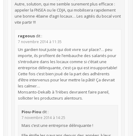
Autre, solution, qui me semble surement plus efficace :
appeler la FNSEA ou le CDJA, qui mobilisera rapidement
une bonne 40aine d’agri locaux… Les agités du bocal vont
vite partir !!!
rageous
dit :
7 novembre 2014 à 11:35
Un gardien tout juste qui doit vivre sur place?… peu
importe, ils profitent de l’embauche des salariés pour
s’introduire dans les locaux comme si c’était une
entreprise délinquante, c’est ça qui est insupportable!
Cette fois c’est bien joué de la part des adhérents
d’être intervenus pour leur mettre la pâté! Ça devrait
les calmer…
Monsanto-Dekalb à Trèbes devraient faire pareil,
solliciter les producteurs alentours.
Piou-Piou
dit :
7 novembre 2014 à 14:25
Mais c’est une entreprise délinquante !
Elle étrille les paysans depuis des années à leur