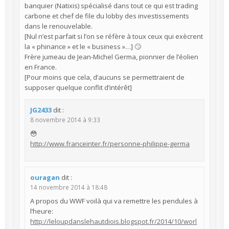
banquier (Natixis) spécialisé dans tout ce qui est trading
carbone et chef de file du lobby des investissements
dans le renouvelable.
[Nul n’est parfait si l’on se réfère à toux ceux qui exècrent
la « phinance » et le « business »…] 🙄
Frère jumeau de Jean-Michel Germa, pionnier de l’éolien
en France.
[Pour moins que cela, d’aucuns se permettraient de
supposer quelque conflit d’intérêt]
JG2433
dit :
8 novembre 2014 à 9:33
😳
http://www.franceinter.fr/personne-philippe-germa
ouragan
dit :
14 novembre 2014 à 18:48
A propos du WWF voilà qui va remettre les pendules à
l’heure:
http://leloupdanslehautdiois.blogspot.fr/2014/10/worl