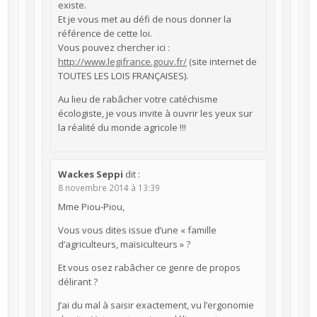
existe.
Et je vous met au défi de nous donner la
référence de cette loi.
Vous pouvez chercher ici :
http://www.legifrance.gouv.fr/
(site internet de
TOUTES LES LOIS FRANÇAISES).
Au lieu de rabâcher votre catéchisme
écologiste, je vous invite à ouvrir les yeux sur
la réalité du monde agricole !!!
Wackes Seppi
dit :
8 novembre 2014 à 13:39
Mme Piou-Piou,
Vous vous dites issue d’une « famille
d’agriculteurs, maïsiculteurs » ?
Et vous osez rabâcher ce genre de propos
délirant ?
J’ai du mal à saisir exactement, vu l’ergonomie