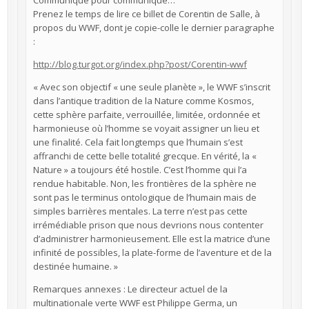
Communiqué pour communiqué…
Prenez le temps de lire ce billet de Corentin de Salle, à
propos du WWF, dont je copie-colle le dernier paragraphe
:
http://blog.turgot.org/index.php?post/Corentin-wwf
« Avec son objectif « une seule planète », le WWF s’inscrit
dans l’antique tradition de la Nature comme Kosmos,
cette sphère parfaite, verrouillée, limitée, ordonnée et
harmonieuse où l’homme se voyait assigner un lieu et
une finalité. Cela fait longtemps que l’humain s’est
affranchi de cette belle totalité grecque. En vérité, la «
Nature » a toujours été hostile. C’est l’homme qui l’a
rendue habitable. Non, les frontières de la sphère ne
sont pas le terminus ontologique de l’humain mais de
simples barrières mentales. La terre n’est pas cette
irrémédiable prison que nous devrions nous contenter
d’administrer harmonieusement. Elle est la matrice d’une
infinité de possibles, la plate-forme de l’aventure et de la
destinée humaine. »
Remarques annexes : Le directeur actuel de la
multinationale verte WWF est Philippe Germa, un