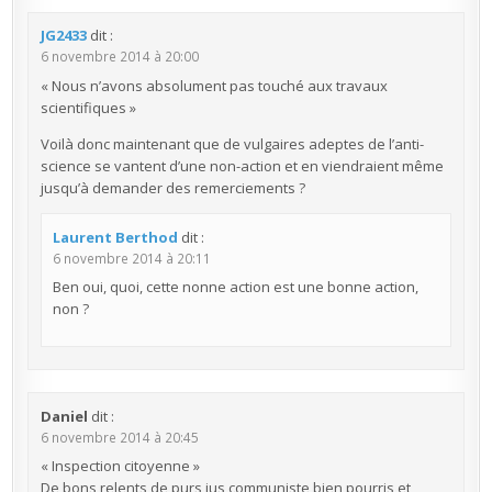
JG2433
dit :
6 novembre 2014 à 20:00
« Nous n’avons absolument pas touché aux travaux
scientifiques »
Voilà donc maintenant que de vulgaires adeptes de l’anti-
science se vantent d’une non-action et en viendraient même
jusqu’à demander des remerciements ?
Laurent Berthod
dit :
6 novembre 2014 à 20:11
Ben oui, quoi, cette nonne action est une bonne action,
non ?
Daniel
dit :
6 novembre 2014 à 20:45
« Inspection citoyenne »
De bons relents de purs jus communiste bien pourris et