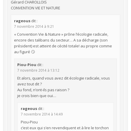
Gérard CHAROLLOIS
CONVENTION VIE ET NATURE
rageous
dit :
7 novembre 2014 à 9:21
« Convention Vie & Nature » prône l’écologie radicale,
encore des talibans du secteur… A sa décharge (son
président) est atteint de cécité totale! au propre comme
au figuré 🙄
Piou-Piou
dit :
7 novembre 2014 à 13:12
Et alors, quand vous avez dit écologie radicale, vous
avez tout dit ?
Au fond, n’ont-ils pas raison ?
je crois bien que oui…
rageous
dit :
7 novembre 2014 à 14:49
Piou-Piou
c’est eux qui s’en revendiquent et à lire le torchon