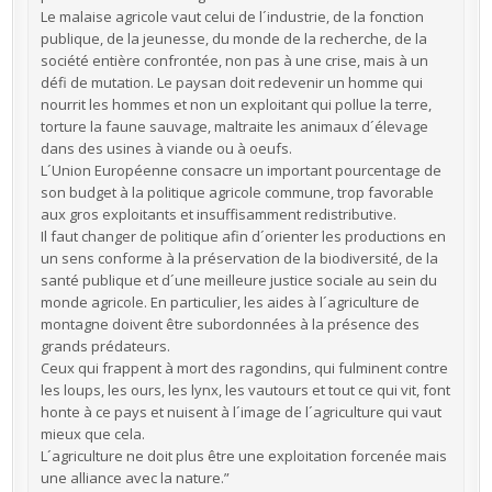
Le malaise agricole vaut celui de l´industrie, de la fonction
publique, de la jeunesse, du monde de la recherche, de la
société entière confrontée, non pas à une crise, mais à un
défi de mutation. Le paysan doit redevenir un homme qui
nourrit les hommes et non un exploitant qui pollue la terre,
torture la faune sauvage, maltraite les animaux d´élevage
dans des usines à viande ou à oeufs.
L´Union Européenne consacre un important pourcentage de
son budget à la politique agricole commune, trop favorable
aux gros exploitants et insuffisamment redistributive.
Il faut changer de politique afin d´orienter les productions en
un sens conforme à la préservation de la biodiversité, de la
santé publique et d´une meilleure justice sociale au sein du
monde agricole. En particulier, les aides à l´agriculture de
montagne doivent être subordonnées à la présence des
grands prédateurs.
Ceux qui frappent à mort des ragondins, qui fulminent contre
les loups, les ours, les lynx, les vautours et tout ce qui vit, font
honte à ce pays et nuisent à l´image de l´agriculture qui vaut
mieux que cela.
L´agriculture ne doit plus être une exploitation forcenée mais
une alliance avec la nature.”