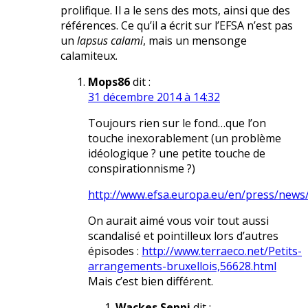
prolifique. Il a le sens des mots, ainsi que des
références. Ce qu’il a écrit sur l’EFSA n’est pas
un
lapsus calami
, mais un mensonge
calamiteux.
Mops86
dit :
31 décembre 2014 à 14:32
Toujours rien sur le fond…que l’on
touche inexorablement (un problème
idéologique ? une petite touche de
conspirationnisme ?)
http://www.efsa.europa.eu/en/press/news
On aurait aimé vous voir tout aussi
scandalisé et pointilleux lors d’autres
épisodes :
http://www.terraeco.net/Petits-
arrangements-bruxellois,56628.html
Mais c’est bien différent.
Wackes Seppi
dit :