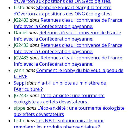
d’Overton aux positions des ONG écologistes.
Listo
dans
Stéphane Foucart élargit la fenêtre
d’Overton aux positions des ONG écologistes.
JG2433
dans
Retenues d’eau : connivence de France
Info avec la Confédération paysanne.
Daniel
dans
Retenues d’eau : connivence de France
Info avec la Confédération paysanne.
JG2433
dans
Retenues d’eau : connivence de France
Info avec la Confédération paysanne.
JG2433
dans
Retenues d’eau : connivence de France
Info avec la Confédération paysanne.
yann
dans
Comment le lobby du bio veut la peau de
la HVE
Seppi
dans
Y a-t-il un pilote au ministère de
l’Agriculture ?
JG2433
dans
L’éco-anxiété : une tourmente
écologiste aux effets dévastateurs
sippe
dans
L’éco-anxiété : une tourmente écologiste
aux effets dévastateurs
Listo
dans
Les NBT : solution miracle pour
remplacer les produits phytosanitaires ?