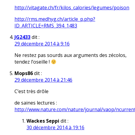
http://vitagate.ch/fr/kilos_calories/legumes/poison
http://rms.medhyg.ch/article_p.php?
ID_ARTICLE=RMS_394_1483
JG2433
dit :
29 décembre 2014 à 9:16
Ne restez pas sourds aux arguments des zécolos,
tendez l’oseille !
Mops86
dit :
29 décembre 2014 à 21:46
C’est très drôle
de saines lectures :
http://www.nature.com/nature/journal/vaop/ncurrent
Wackes Seppi
dit :
30 décembre 2014 à 19:16