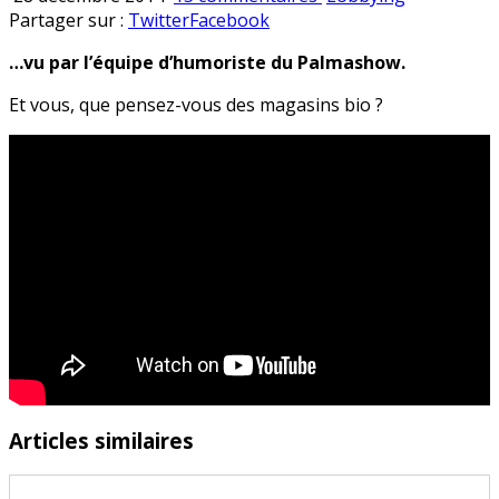
Le
en
Partager sur :
Twitter
Facebook
business
…vu par l’équipe d’humoriste du Palmashow.
bio…
Et vous, que pensez-vous des magasins bio ?
Articles similaires