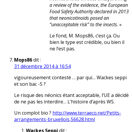
a review of the evidence, the European
Food Safety Authority declared in 2013
that neonicotinoids posed an
“unacceptable risk” to the insects.
»
Le fond, M. Mops86, c’est ça. Ou
bien le type est crédible, ou bien il
ne l’est pas.
Mops86
dit :
31 décembre 2014 à 16:54
vigoureusement contesté … par qui… Wackes seppi
et son bac -5 ?
Le risque des néonics étant acceptable, l’UE a décidé
de ne pas les interdire… L’histoire d’après WS.
Un complot bio ?
http://www.terraeco.net/Petits-
arrangements-bruxellois,56628.html
Wackes Seppi
dit :