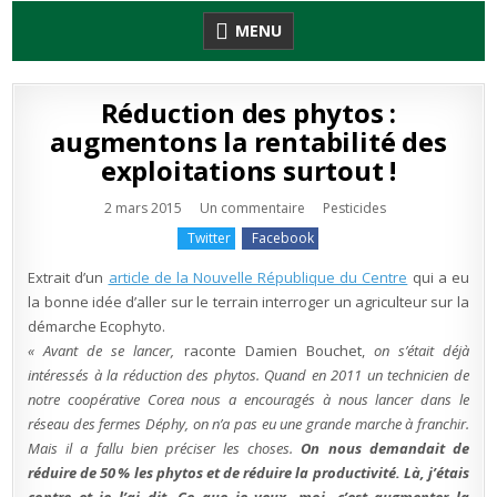
Skip
MENU
to
content
Réduction des phytos :
augmentons la rentabilité des
exploitations surtout !
sur
Publié
2 mars 2015
Un commentaire
Pesticides
Réduction
en
des
Twitter
Facebook
phytos
:
augmentons
Extrait d’un
article de la Nouvelle République du Centre
qui a eu
la
rentabilité
la bonne idée d’aller sur le terrain interroger un agriculteur sur la
des
démarche Ecophyto.
exploitations
surtout
« Avant de se lancer,
raconte Damien Bouchet,
on s’était déjà
!
intéressés à la réduction des phytos. Quand en 2011 un technicien de
notre coopérative Corea nous a encouragés à nous lancer dans le
réseau des fermes Déphy, on n’a pas eu une grande marche à franchir.
Mais il a fallu bien préciser les choses.
On nous demandait de
réduire de 50 % les phytos et de réduire la productivité. Là, j’étais