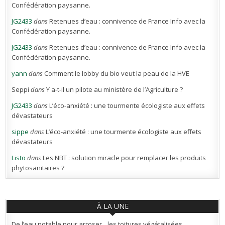
Confédération paysanne.
JG2433
dans
Retenues d’eau : connivence de France Info avec la
Confédération paysanne.
JG2433
dans
Retenues d’eau : connivence de France Info avec la
Confédération paysanne.
yann
dans
Comment le lobby du bio veut la peau de la HVE
Seppi
dans
Y a-t-il un pilote au ministère de l’Agriculture ?
JG2433
dans
L’éco-anxiété : une tourmente écologiste aux effets
dévastateurs
sippe
dans
L’éco-anxiété : une tourmente écologiste aux effets
dévastateurs
Listo
dans
Les NBT : solution miracle pour remplacer les produits
phytosanitaires ?
À LA UNE
De l’eau potable pour arroser…les toitures végétalisées