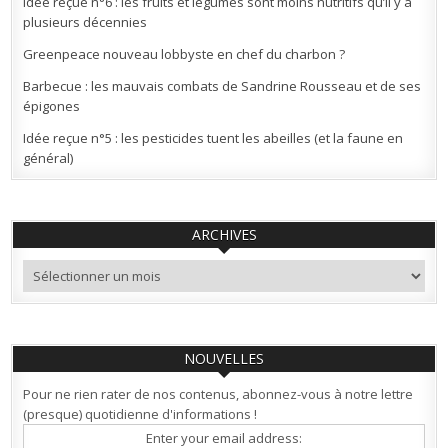
Idée reçue n°6 : les fruits et légumes sont moins nutritifs qu’il y a
plusieurs décennies
Greenpeace nouveau lobbyste en chef du charbon ?
Barbecue : les mauvais combats de Sandrine Rousseau et de ses
épigones
Idée reçue n°5 : les pesticides tuent les abeilles (et la faune en
général)
ARCHIVES
Archives
NOUVELLES
Pour ne rien rater de nos contenus, abonnez-vous à notre lettre
(presque) quotidienne d'informations !
Enter your email address: