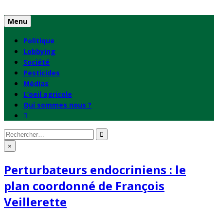
Skip
to
Menu
content
Politique
Lobbying
Société
Pesticides
Médias
L’oeil agricole
Qui sommes nous ?
Rechercher
:
×
Perturbateurs endocriniens : le
plan coordonné de François
Veillerette