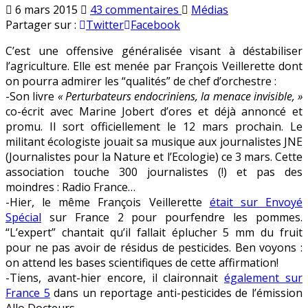
sur
Publié
6 mars 2015
43 commentaires
Médias
Perturbateurs
en
Partager sur :
Twitter
Facebook
endocriniens
C’est une offensive généralisée visant à déstabiliser
:
l’agriculture. Elle est menée par François Veillerette dont
le
on pourra admirer les “qualités” de chef d’orchestre :
plan
-Son livre
« Perturbateurs endocriniens, la menace invisible, »
coordonné
co-écrit avec Marine Jobert d’ores et déjà annoncé et
de
promu. Il sort officiellement le 12 mars prochain. Le
François
militant écologiste jouait sa musique aux journalistes JNE
Veillerette
(Journalistes pour la Nature et l’Ecologie) ce 3 mars. Cette
association touche 300 journalistes (!) et pas des
moindres : Radio France…
-Hier, le même François Veillerette
était sur Envoyé
Spécial
sur France 2 pour pourfendre les pommes.
“L’expert” chantait qu’il fallait éplucher 5 mm du fruit
pour ne pas avoir de résidus de pesticides. Ben voyons :
on attend les bases scientifiques de cette affirmation!
-Tiens, avant-hier encore, il claironnait
également sur
France 5
dans un reportage anti-pesticides de l’émission
Allo Docteurs.