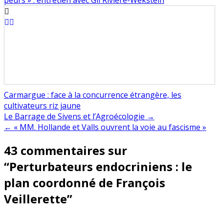
peurs » : entretien avec Gil Rivière-Wekstein
Carmargue : face à la concurrence étrangère, les
cultivateurs riz jaune
Navigation
Le Barrage de Sivens et l’Agroécologie →
← « MM. Hollande et Valls ouvrent la voie au fascisme »
de
43 commentaires sur
l’article
“
Perturbateurs endocriniens : le
plan coordonné de François
Veillerette
”