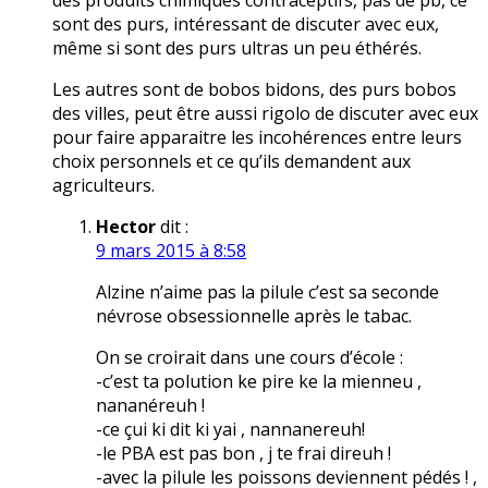
des produits chimiques contraceptifs, pas de pb, ce
sont des purs, intéressant de discuter avec eux,
même si sont des purs ultras un peu éthérés.
Les autres sont de bobos bidons, des purs bobos
des villes, peut être aussi rigolo de discuter avec eux
pour faire apparaitre les incohérences entre leurs
choix personnels et ce qu’ils demandent aux
agriculteurs.
Hector
dit :
9 mars 2015 à 8:58
Alzine n’aime pas la pilule c’est sa seconde
névrose obsessionnelle après le tabac.
On se croirait dans une cours d’école :
-c’est ta polution ke pire ke la mienneu ,
nananéreuh !
-ce çui ki dit ki yai , nannanereuh!
-le PBA est pas bon , j te frai direuh !
-avec la pilule les poissons deviennent pédés ! ,