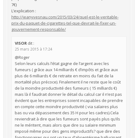
7€)
L’explication :
http://jeanyvesnau.com/2015/03/24/quel-est-le-veritable-
prix-du-paquet-de-cigarettes-tel-que-devrait-le-fixer-un-
gouvernement-responsable/
VISOR
dit :
25 mars 2015 à 17:24
@Roger
Selon leurs calculs l’état gagne de l’argent avec les
fumeurs ( grâce aux 14 milliards € d’impôts et grâce aux
plus de 6 milliards € de retraite en moins du fait de la
mortalité plus précoce). Finalement il ne reste que le coût
de la moindre productivité des fumeurs ( 15 milliards €)
mais là il faudrait donner le détail du calcul car il n’est pas
évident que les entreprises soient incapables de prendre
en compte cette moindre productivité ( via salaires plus
bas ou via dépassement des 35 H pour les cadres).Cela
reviendrait à dire que les fumeurs sont payés plus qu’ils
ne le méritent, mais alors que dire su salaire minimum
imposé même pour des gens improductifs? que dire des
fonctionnaires qui ont un taux d’absentéisme hallucinant