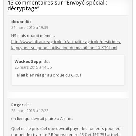
13 commentaires sur “
Envoyé spécial :
décryptage
”
douar
dit :
24 mars 2015 à 19:39
HS mais quand même…
http://www.lafranceagricole.fr/actualite-agricole/pesticides-
la-guyane-suspend-l-utilisation-du-malathion-101979.html
Wackes Seppi
dit :
25 mars 2015 à 14:56
Fallait bien réagir au cirque du CIRC !
Roger
dit :
25 mars 2015 à 12:22
un lien qui devrait plaire à Alzine :
Quel est le prix réel que devrait payer les fumeurs pour leur
paquet de cigarette ? Réponse entre 13 € et 15€ (PU actuel =