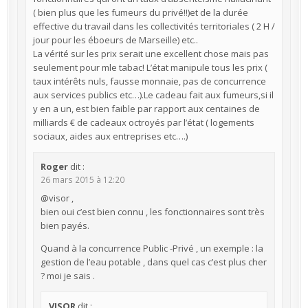
( bien plus que les fumeurs du privé!!)et de la durée
effective du travail dans les collectivités territoriales ( 2 H /
jour pour les éboeurs de Marseille) etc..
La vérité sur les prix serait une excellent chose mais pas
seulement pour mle tabac! L’état manipule tous les prix (
taux intérêts nuls, fausse monnaie, pas de concurrence
aux services publics etc…).Le cadeau fait aux fumeurs,si il
y en a un, est bien faible par rapport aux centaines de
milliards € de cadeaux octroyés par l’état ( logements
sociaux, aides aux entreprises etc….)
Roger
dit :
26 mars 2015 à 12:20
@visor ,
bien oui c’est bien connu , les fonctionnaires sont très
bien payés.
Quand à la concurrence Public -Privé , un exemple : la
gestion de l’eau potable , dans quel cas c’est plus cher
? moi je sais .
VISOR
dit :