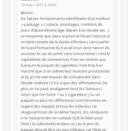
26 mars 2015 à 16:45
@visor
De fait les fonctionnaires bénéficient d’un meilleur
» package » ( salaire, avantages, nombres de
jours d’absentéisme,âge départ à la retraite etc…)
en moyenne que dans le privé et l’écart s’accroit si
on tient compte de la durée effective ( sans parler
de la performance) du travail.Vous avez raison d’y
associer le cas du privé sans concurrence ( c’est le
capitalisme de connivence). Pour en revenir aux
fumeurs le paquet de cigarettes n’est trop bon
marché que si on admet leur moindre productivité
et là, je n’ai rien trouver de convaincant dans
l’étude réalisée ( il n’y a que des affirmations). De
plus on ne peut amalgamer tous les fumeurs (
selon que l’on fume 1 ou 2 cigarettes/ j ou un
paquet ou plus les différences sont énormes en
regard des impacts et tous les individus ne
réagissent pas de la même façon) . En conclusion,
il ne faut prendre en compte QUE le bilan pour
l’état ( la collectivité) et dans ce cas le prix du
paquet devrait être un peu inférieur car l’état se