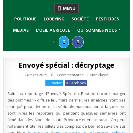
Skip
MENU
to
content
POLITIQUE
LOBBYING
SOCIÉTÉ
PESTICIDES
MÉDIAS
L’OEIL AGRICOLE
QUI SOMMES NOUS ?
Envoyé spécial : décryptage
sur
Publié
24 mars 2015
13 commentaires
Non classé
Envoyé
en
spécial
Twitter
Facebook
:
décryptage
Suite au reportage d’Envoyé Spécial « Peut-on encore manger
des pommes? » diffusé le 5 mars dernier, les analyses n’ont pas
manqué pour dénoncer la véritable manipulation à laquelle se
sont livrés les reporters qui pendant quelques semaines ont
filmé dans les Alpes de Haute-Provence et en Limousin. On peut
notamment citer les billets très complets de Daniel Sauvaitre sur
son blog,
le premier étant consacré au désormais célèbre