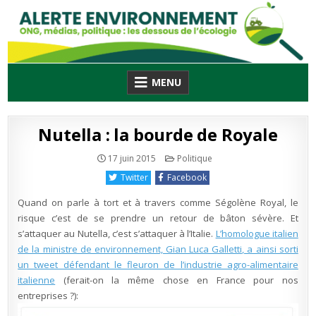
Skip
to
content
MENU
Nutella : la bourde de Royale
Publié
17 juin 2015
Politique
en
Twitter
Facebook
Quand on parle à tort et à travers comme Ségolène Royal, le
risque c’est de se prendre un retour de bâton sévère. Et
s’attaquer au Nutella, c’est s’attaquer à l’Italie.
L’homologue italien
de la ministre de environnement, Gian Luca Galletti, a ainsi sorti
un tweet défendant le fleuron de l’industrie agro-alimentaire
italienne
(ferait-on la même chose en France pour nos
entreprises ?):