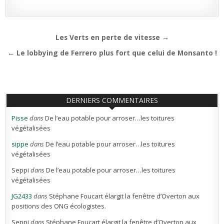
Navigation
Les Verts en perte de vitesse →
de
← Le lobbying de Ferrero plus fort que celui de Monsanto !
l’article
DERNIERS COMMENTAIRES
Pisse
dans
De l’eau potable pour arroser…les toitures
végétalisées
sippe
dans
De l’eau potable pour arroser…les toitures
végétalisées
Seppi
dans
De l’eau potable pour arroser…les toitures
végétalisées
JG2433
dans
Stéphane Foucart élargit la fenêtre d’Overton aux
positions des ONG écologistes.
Seppi
dans
Stéphane Foucart élargit la fenêtre d’Overton aux