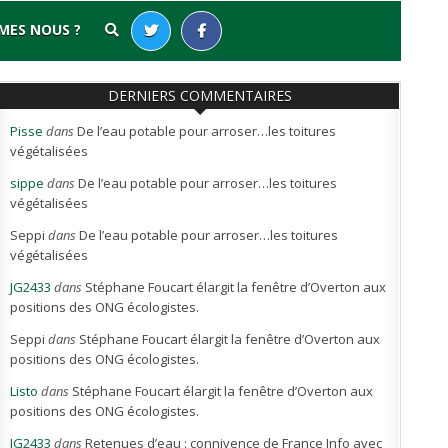
MES NOUS ?
DERNIERS COMMENTAIRES
Pisse
dans
De l’eau potable pour arroser…les toitures
végétalisées
sippe
dans
De l’eau potable pour arroser…les toitures
végétalisées
Seppi
dans
De l’eau potable pour arroser…les toitures
végétalisées
JG2433
dans
Stéphane Foucart élargit la fenêtre d’Overton aux
positions des ONG écologistes.
Seppi
dans
Stéphane Foucart élargit la fenêtre d’Overton aux
positions des ONG écologistes.
Listo
dans
Stéphane Foucart élargit la fenêtre d’Overton aux
positions des ONG écologistes.
JG2433
dans
Retenues d’eau : connivence de France Info avec