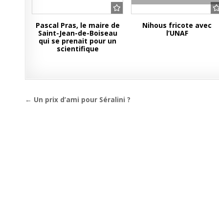
Pascal Pras, le maire de
Nihous fricote avec
Saint-Jean-de-Boiseau
l’UNAF
qui se prenait pour un
scientifique
Navigation
← Un prix d’ami pour Séralini ?
de
l’article