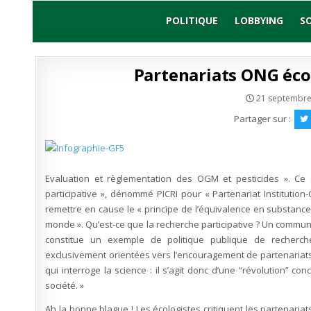
Skip
to
POLITIQUE
LOBBYING
S
content
Partenariats ONG écol
21 septembre
Partager sur :
Evaluation et règlementation des OGM et pesticides ». Ce 
participative », dénommé PICRI pour « Partenariat Institution
remettre en cause le « principe de l’équivalence en substance
monde ». Qu’est-ce que la recherche participative ?
Un communiq
constitue un exemple de politique publique de recherche
exclusivement orientées vers l’encouragement de partenariats en
qui interroge la science : il s’agit donc d’une “révolution” c
société. »
Ah la bonne blague ! Les écologistes critiquent les partenariat