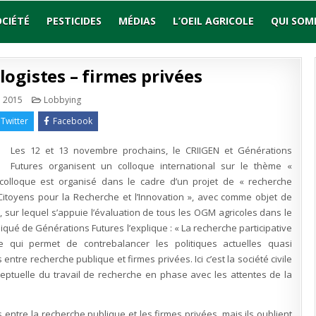
OCIÉTÉ
PESTICIDES
MÉDIAS
L’OEIL AGRICOLE
QUI SOM
ogistes – firmes privées
Publié
 2015
Lobbying
en
Twitter
Facebook
Les 12 et 13 novembre prochains, le CRIIGEN et Générations
Futures organisent un colloque international sur le thème «
colloque est organisé dans le cadre d’un projet de « recherche
-Citoyens pour la Recherche et l’Innovation », avec comme objet de
, sur lequel s’appuie l’évaluation de tous les OGM agricoles dans le
ué de Générations Futures l’explique : « La recherche participative
 qui permet de contrebalancer les politiques actuelles quasi
tre recherche publique et firmes privées. Ici c’est la société civile
onceptuelle du travail de recherche en phase avec les attentes de la
s entre la recherche publique et les firmes privées, mais ils oublient