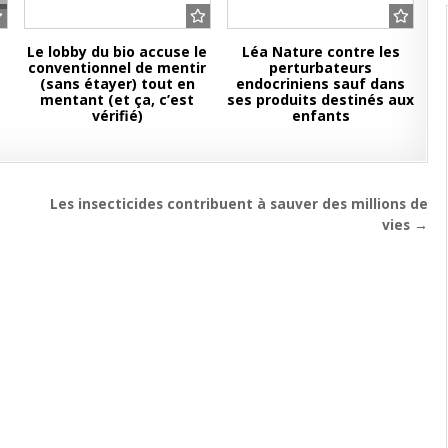
Le lobby du bio accuse le
Léa Nature contre les
conventionnel de mentir
perturbateurs
(sans étayer) tout en
endocriniens sauf dans
mentant (et ça, c’est
ses produits destinés aux
vérifié)
enfants
Les insecticides contribuent à sauver des millions de
vies →