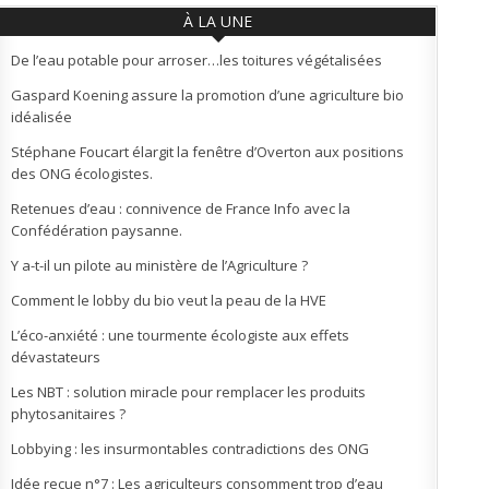
À LA UNE
De l’eau potable pour arroser…les toitures végétalisées
Gaspard Koening assure la promotion d’une agriculture bio
idéalisée
Stéphane Foucart élargit la fenêtre d’Overton aux positions
des ONG écologistes.
Retenues d’eau : connivence de France Info avec la
Confédération paysanne.
Y a-t-il un pilote au ministère de l’Agriculture ?
Comment le lobby du bio veut la peau de la HVE
L’éco-anxiété : une tourmente écologiste aux effets
dévastateurs
Les NBT : solution miracle pour remplacer les produits
phytosanitaires ?
Lobbying : les insurmontables contradictions des ONG
Idée reçue n°7 : Les agriculteurs consomment trop d’eau