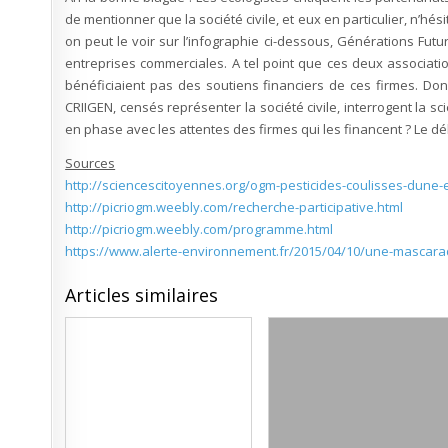
de mentionner que la société civile, et eux en particulier, n’hé
on peut le voir sur l’infographie ci-dessous, Générations Fut
entreprises commerciales. A tel point que ces deux associatio
bénéficiaient pas des soutiens financiers de ces firmes. Do
CRIIGEN, censés représenter la société civile, interrogent la s
en phase avec les attentes des firmes qui les financent ? Le dé
Sources
http://sciencescitoyennes.org/ogm-pesticides-coulisses-dune-e
http://picriogm.weebly.com/recherche-participative.html
http://picriogm.weebly.com/programme.html
https://www.alerte-environnement.fr/2015/04/10/une-mascarad
Articles similaires