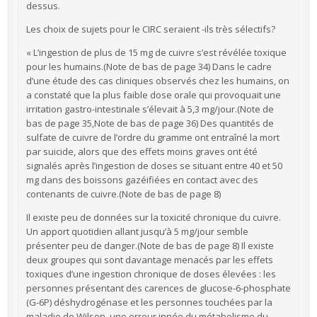
dessus.
Les choix de sujets pour le CIRC seraient -ils très sélectifs?
« L’ingestion de plus de 15 mg de cuivre s’est révélée toxique
pour les humains.(Note de bas de page 34) Dans le cadre
d’une étude des cas cliniques observés chez les humains, on
a constaté que la plus faible dose orale qui provoquait une
irritation gastro-intestinale s’élevait à 5,3 mg/jour.(Note de
bas de page 35,Note de bas de page 36) Des quantités de
sulfate de cuivre de l’ordre du gramme ont entraîné la mort
par suicide, alors que des effets moins graves ont été
signalés après l’ingestion de doses se situant entre 40 et 50
mg dans des boissons gazéifiées en contact avec des
contenants de cuivre.(Note de bas de page 8)
Il existe peu de données sur la toxicité chronique du cuivre.
Un apport quotidien allant jusqu’à 5 mg/jour semble
présenter peu de danger.(Note de bas de page 8) Il existe
deux groupes qui sont davantage menacés par les effets
toxiques d’une ingestion chronique de doses élevées : les
personnes présentant des carences de glucose-6-phosphate
(G-6P) déshydrogénase et les personnes touchées par la
maladie de Wilson, une erreur innée du métabolisme du