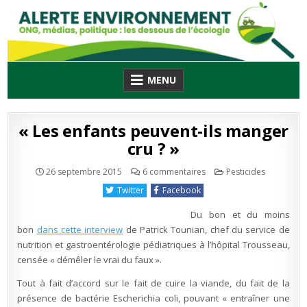
Skip
to
content
MENU
« Les enfants peuvent-ils manger
cru ? »
sur
Publié
26 septembre 2015
6 commentaires
Pesticides
«
en
Les
Twitter
Facebook
enfants
peuvent-
ils
Du bon et du moins
manger
cru
bon
dans cette interview
de Patrick Tounian, chef du service de
?
nutrition et gastroentérologie pédiatriques à l’hôpital Trousseau,
»
censée « démêler le vrai du faux ».
Tout à fait d’accord sur le fait de cuire la viande, du fait de la
présence de bactérie Escherichia coli, pouvant « entraîner une