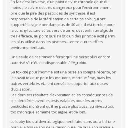
En fait c’est l’inverse, d’un point de vue chronologique du
moins , le cuivre est très dangereux pour l’environnement
pire que le pire des pesticides de synthèse, il est
responsable de la stérilisation de certains sols, qui ont
supporté la vigne pendant plus de 40 ans, il est terrible pour
la conchyliculture et les vers de terre, c’est enfin un algicide
très efficace, au point qu’il s’agit d’un des principe actif parmi
les plus utilisé dans les piscines… entre autres effets
environnementaux.
Une seule de ces raisons ferait qu’il ne serait plus encore
autorisé s’il n’était indispensable à l’Agrobio.
Sa toxicité pour l’homme est une prise en compte récente, on
le savait toxique pour les moutons, mortel même, mais les
autres vertébrés étaient censés le supporter aux doses
d’utilisation.
Les derniers résultats d’exposition et les conséquences de
ces dernières avec les tests valables pour les autres
pesticides montrent qu’il ne passe plus aussi au niveau tox,
tox chronique et même tox aiguë, et de loin.
Le lobby bio qui devrait logiquement faire sans aura-t- il une
nouvelle fois raison de la raison pure, de la raison pratique