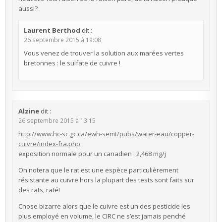
aussi?
Laurent Berthod
dit :
26 septembre 2015 à 19:08
Vous venez de trouver la solution aux marées vertes
bretonnes : le sulfate de cuivre !
Alzine
dit :
26 septembre 2015 à 13:15
http://www.hc-sc.gc.ca/ewh-semt/pubs/water-eau/copper-
cuivre/index-fra.php
exposition normale pour un canadien : 2,468 mg/j
On notera que le rat est une espèce particulièrement
résistante au cuivre hors la plupart des tests sont faits sur
des rats, raté!
Chose bizarre alors que le cuivre est un des pesticide les
plus employé en volume, le CIRC ne s’est jamais penché