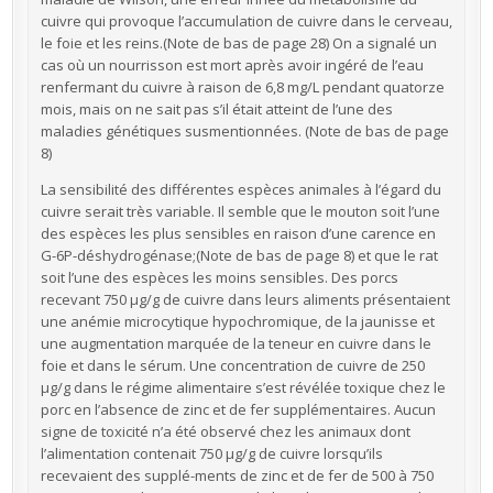
cuivre qui provoque l’accumulation de cuivre dans le cerveau,
le foie et les reins.(Note de bas de page 28) On a signalé un
cas où un nourrisson est mort après avoir ingéré de l’eau
renfermant du cuivre à raison de 6,8 mg/L pendant quatorze
mois, mais on ne sait pas s’il était atteint de l’une des
maladies génétiques susmentionnées. (Note de bas de page
8)
La sensibilité des différentes espèces animales à l’égard du
cuivre serait très variable. Il semble que le mouton soit l’une
des espèces les plus sensibles en raison d’une carence en
G-6P-déshydrogénase;(Note de bas de page 8) et que le rat
soit l’une des espèces les moins sensibles. Des porcs
recevant 750 µg/g de cuivre dans leurs aliments présentaient
une anémie microcytique hypochromique, de la jaunisse et
une augmentation marquée de la teneur en cuivre dans le
foie et dans le sérum. Une concentration de cuivre de 250
µg/g dans le régime alimentaire s’est révélée toxique chez le
porc en l’absence de zinc et de fer supplémentaires. Aucun
signe de toxicité n’a été observé chez les animaux dont
l’alimentation contenait 750 µg/g de cuivre lorsqu’ils
recevaient des supplé-ments de zinc et de fer de 500 à 750