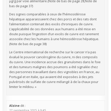
µg/g par voie alimentaire.(Note de bas de page 28,Note de
bas de page 37)
Des signes comparables à ceux de l’hémosidérose
hépatique apparaissaient chez des porcs et des rats dont
l’alimentation contenait des excès chroniques de cuivre.
L’applicabilité de ces données aux humains a été mise en
doute puisque l’ingestion d’un excès de cuivre est rarement
associée chez les humains à une hémosidérose hépatique.
(Note de bas de page 38)
Le Centre international de recherche sur le cancer n’a pas
évalué le pouvoir cancérogène du cuivre, ni des composés
du cuivre. Une incidence accrue des granulomes dans le foie
et des tumeurs malignes des poumons a été signalée chez
des personnes travaillant dans des vignobles en France, au
Portugal et en Italie, qui avaient été exposées à des jets
pulvérisés de sulfate de cuivre mélangé à de la chaux pour
limiter le mildiou. »
Alzine
dit :
27 septembre 2015 à 9:45