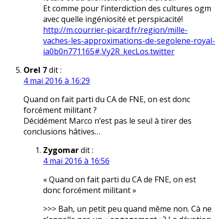
Et comme pour l’interdiction des cultures ogm
avec quelle ingéniosité et perspicacité!
http://m.courrier-picard.fr/region/mille-
vaches-les-approximations-de-segolene-royal-
ia0b0n771165#.Vy2R_kecLos.twitter
Orel 7
dit :
4 mai 2016 à 16:29
Quand on fait parti du CA de FNE, on est donc
forcément militant ?
Décidément Marco n’est pas le seul à tirer des
conclusions hâtives…
Zygomar
dit :
4 mai 2016 à 16:56
« Quand on fait parti du CA de FNE, on est
donc forcément militant »
>>> Bah, un petit peu quand même non. Cà ne