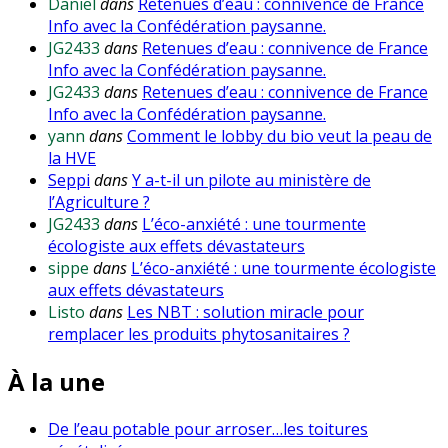
Daniel
dans
Retenues d’eau : connivence de France
Info avec la Confédération paysanne.
JG2433
dans
Retenues d’eau : connivence de France
Info avec la Confédération paysanne.
JG2433
dans
Retenues d’eau : connivence de France
Info avec la Confédération paysanne.
yann
dans
Comment le lobby du bio veut la peau de
la HVE
Seppi
dans
Y a-t-il un pilote au ministère de
l’Agriculture ?
JG2433
dans
L’éco-anxiété : une tourmente
écologiste aux effets dévastateurs
sippe
dans
L’éco-anxiété : une tourmente écologiste
aux effets dévastateurs
Listo
dans
Les NBT : solution miracle pour
remplacer les produits phytosanitaires ?
À la une
De l’eau potable pour arroser…les toitures