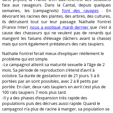
des
face aux ravageurs. Dans la Cantal, depuis quelques
solutions
semaines, les (campagnols)
font des ravages
. En
pour
dévorant les racines des plantes, des arbres, des cultures,
la
ils détruisent tout sur leur passage. Nathalie Fontrel
France
(France Inter)
nous a expliqué mardi dernier
que c’est à
d’en
cause des chasseurs qui ne veulent pas de renards qui
bas
mangent les faisans d’élevage (lâchers avant la chasse)
?
mais qui sont également prédateurs des rats taupiers.
Nathalie Fontrel ferait mieux d’expliquer réellement le
problème qui est simple.
-Le campagnol atteint sa maturité sexuelle à l’âge de 2
mois. Sa période de reproduction s’étend d’avril à
octobre. Sa durée de gestation est de 21 jours. 5 à 6
portées par an sont possibles, avec 2 à 8 petits par
portée. En clair, deux rats taupiers en avril c’est plus de
100 rats taupiers 7 mois plus tard.
-Il y a des phases d’expansion très rapide des
populations puis des décrues aussi rapide. Quand le
campagnol n’a plus de racine à manger, sa population se