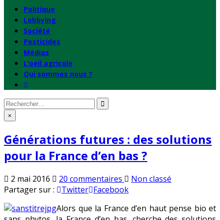
Politique
Lobbying
Société
Pesticides
Médias
L’oeil agricole
Qui sommes nous ?
Rechercher
:
×
Générations futures : des solutions
pour la France d’en bas ?
sur
Publié
2 mai 2016
20 commentaires
Non classé
Générations
en
Partager sur :
Twitter
Facebook
futures
Alors que la France d’en haut pense bio et
:
sans phytos, la France d’en bas…cherche des solutions