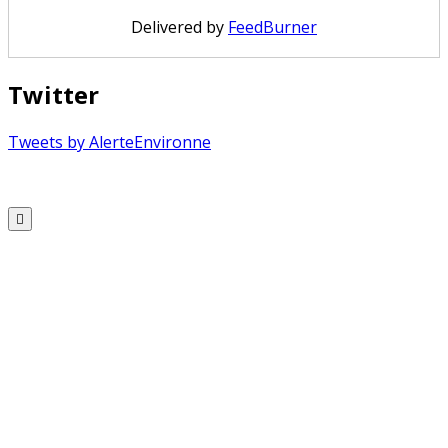
Delivered by
FeedBurner
Twitter
Tweets by AlerteEnvironne
Copyright © 2026 Alerte Environnement
Scroll
to
Top