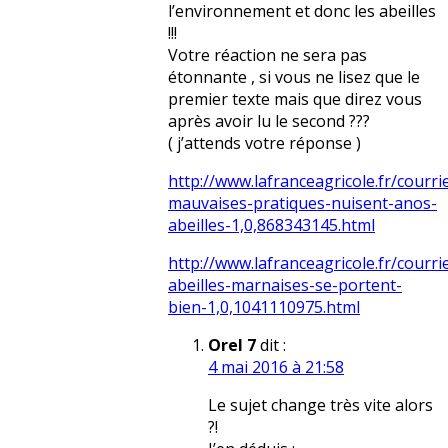
l’environnement et donc les abeilles
!!!
Votre réaction ne sera pas
étonnante , si vous ne lisez que le
premier texte mais que direz vous
après avoir lu le second ???
( j’attends votre réponse )
http://www.lafranceagricole.fr/courrie
mauvaises-pratiques-nuisent-anos-
abeilles-1,0,868343145.html
http://www.lafranceagricole.fr/courrie
abeilles-marnaises-se-portent-
bien-1,0,1041110975.html
Orel 7
dit :
4 mai 2016 à 21:58
Le sujet change très vite alors
?!