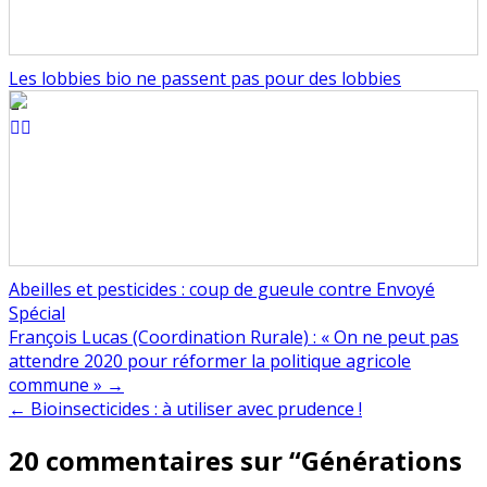
Les lobbies bio ne passent pas pour des lobbies
Abeilles et pesticides : coup de gueule contre Envoyé
Spécial
Navigation
François Lucas (Coordination Rurale) : « On ne peut pas
attendre 2020 pour réformer la politique agricole
de
commune » →
l’article
← Bioinsecticides : à utiliser avec prudence !
20 commentaires sur “
Générations