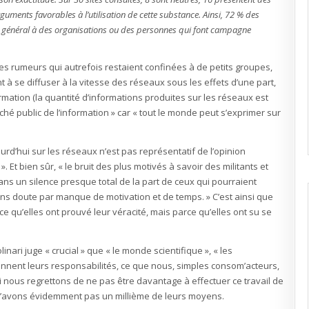
guments favorables à l’utilisation de cette substance. Ainsi, 72 % des
s en général à des organisations ou des personnes qui font campagne
 des rumeurs qui autrefois restaient confinées à de petits groupes,
t à se diffuser à la vitesse des réseaux sous les effets d’une part,
nformation (la quantité d’informations produites sur les réseaux est
hé public de l’information » car « tout le monde peut s’exprimer sur
ourd’hui sur les réseaux n’est pas représentatif de l’opinion
. Et bien sûr, « le bruit des plus motivés à savoir des militants et
ns un silence presque total de la part de ceux qui pourraient
ans doute par manque de motivation et de temps. » C’est ainsi que
e qu’elles ont prouvé leur véracité, mais parce qu’elles ont su se
inari juge « crucial » que « le monde scientifique », « les
rennent leurs responsabilités, ce que nous, simples consom’acteurs,
nous regrettons de ne pas être davantage à effectuer ce travail de
 n’avons évidemment pas un millième de leurs moyens.