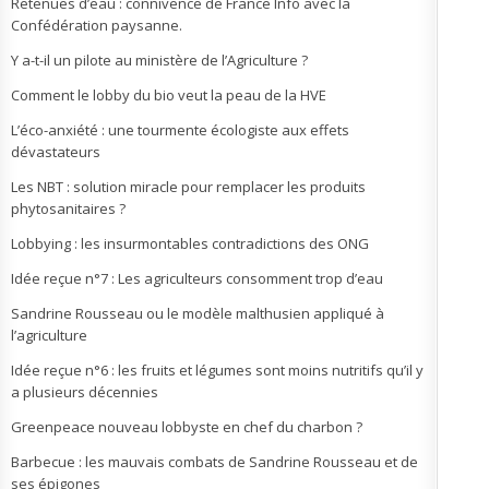
Retenues d’eau : connivence de France Info avec la
Confédération paysanne.
Y a-t-il un pilote au ministère de l’Agriculture ?
Comment le lobby du bio veut la peau de la HVE
L’éco-anxiété : une tourmente écologiste aux effets
dévastateurs
Les NBT : solution miracle pour remplacer les produits
phytosanitaires ?
Lobbying : les insurmontables contradictions des ONG
Idée reçue n°7 : Les agriculteurs consomment trop d’eau
Sandrine Rousseau ou le modèle malthusien appliqué à
l’agriculture
Idée reçue n°6 : les fruits et légumes sont moins nutritifs qu’il y
a plusieurs décennies
Greenpeace nouveau lobbyste en chef du charbon ?
Barbecue : les mauvais combats de Sandrine Rousseau et de
ses épigones