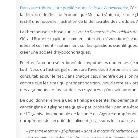
Dans une tribune libre publiée dans
La Revue Parlementaire
, Céci
la directrice de l’Institut économique Molinari s’interroge : « Le
(est-il) une nouvelle illustration de la démocratie des crédules ?
La chercheuse se base sur le livre
La Démocratie des crédules
da
Gérald Bronner explique comment Internet a révolutionné le 
idées et comment – notamment sur les questions scientifiques –
créer une société d’hypocondriaques.
En effet, l’auteur a sélectionné des hypothèses douteuses (le
Loch Ness ou l’astrologie) et mesuré l’avis des 30 premiers site
consultables sur le Net. Dans chaque cas, il montre que si on 
compte que les sites qui prennent position, 70% d’entre eux p
des arguments en faveur de ces croyances qu’on sait pourtant
De quoi donner envie à Cécile Philippe de tenter l’expérience 
cancérigène du glyphosate (jugé « peu probable » par une étud
de l’Organisation mondiale de la santé et l’Agence européenne 
européenne de sécurité des aliments). Laissons-lui la parole :
« J’ai entré le terme « glyphosate » dans le moteur de recherche G
correspondaient à des sites de vente. Le résultat est étonnant par 