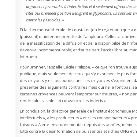
arguments favorables à l’interdiction et 6 seulement offrent des ar
sites qui prennent position dénigrent le glyphosate. Ils sont lié
contre les pesticides. »
Et la chercheuse libérale de constater (en le regrettant) que «
(puissent) maintenant prendre de l’ampleur ». Celles-ci « arriven
de la massification de la diffusion et de la disponibilité de l’i
devenue incommensurable) et d’autre part, l’accès libre au marc
Internet ».
Pour Bronner, rappelle Cécile Philippe, « ce que l’on trouve auj
publique, mais seulement de ceux qui s’y expriment le plus fort »
des croyants y est assourdissant. Les croyances s’expriment da
présenter des arguments contraires mais qui ne le font pas, s
certaines croyances peuvent l’emporter sur d’autres, « non parc
rendre plus visibles et convaincre les indécis ».
En conclusion, la directrice générale de l’Institut économique Mol
intellectuels », « les producteurs » et « les consommateurs » p
faisons à Alerte-environnement.fr depuis des années, même si 
lutte contre la désinformation de puissantes et riches ONG et