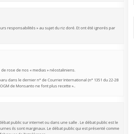
leurs responsabilités » au sujet du riz doré. Et ont été ignorés par
u de rose de nos « medias » néostaliniens.
l paru dans le dernier n° de Courrier International (n° 1351 du 22-28
es OGM de Monsanto ne font plus recette »..
débat public sur internet ou dans une salle . Le débat public est le
s urnes ils sont marginaux. Le débat public qui est présenté comme