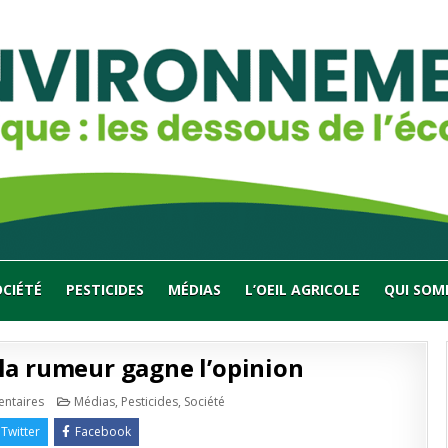
OCIÉTÉ
PESTICIDES
MÉDIAS
L’OEIL AGRICOLE
QUI SOM
la rumeur gagne l’opinion
sur
Publié
ntaires
Médias
,
Pesticides
,
Société
Glyphosate
en
:
Twitter
Facebook
comment