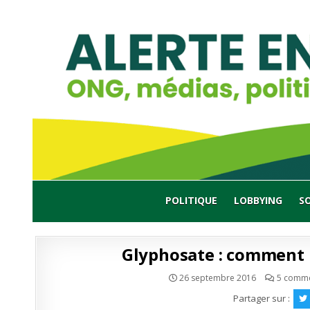
Skip
to
content
POLITIQUE
LOBBYING
S
Glyphosate : comment 
26 septembre 2016
5 comme
Partager sur :