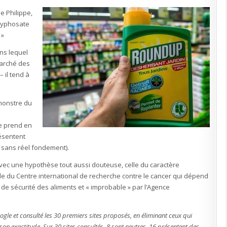
la
rumeur
le Philippe,
gagne
l’opinion
 glyphosate
 »
ns lequel
marché des
 il tend à
 monstre du
s
ne prend en
résentent
 sans réel fondement).
avec une hypothèse tout aussi douteuse, celle du caractère
e du Centre international de recherche contre le cancer qui dépend
de sécurité des aliments et « improbable » par l’Agence
oogle et consulté les 30 premiers sites proposés, en éliminant ceux qui
son exactitude. Sur 30 sites consultés, 8 sont neutres, 16 présentent des