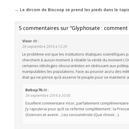
Navigation
← Le dircom de Biocoop se prend les pieds dans le tapi
de
l’article
5 commentaires sur “
Glyphosate : comment 
Visor
dit :
26 septembre 2016 à 12:29
Le problème est que les institutions étatiques scientifique
cherchent à aucun moment à rétablir la vérité du moment ( O
certaines idéologies obscurantistes en obéissant aux politiq
manipulables les populations. Face au pouvoir accru des mil
état qui ne pense qu’à asservir le peuple pour se maintenir 
Bebop76
dit :
26 septembre 2016 à 20:00
Excellent commentaire Visor, parfaitement complémentaire de
J’y rajouterai pour qu’il se referme complètement : la Presse
(Sciences et avenir…) ou consumériste (Que choisir…).