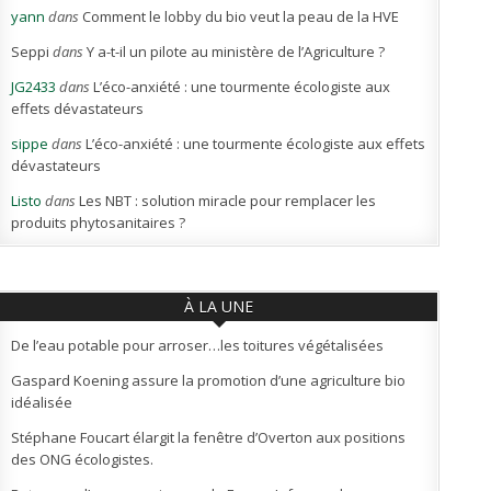
yann
dans
Comment le lobby du bio veut la peau de la HVE
Seppi
dans
Y a-t-il un pilote au ministère de l’Agriculture ?
JG2433
dans
L’éco-anxiété : une tourmente écologiste aux
effets dévastateurs
sippe
dans
L’éco-anxiété : une tourmente écologiste aux effets
dévastateurs
Listo
dans
Les NBT : solution miracle pour remplacer les
produits phytosanitaires ?
À LA UNE
De l’eau potable pour arroser…les toitures végétalisées
Gaspard Koening assure la promotion d’une agriculture bio
idéalisée
Stéphane Foucart élargit la fenêtre d’Overton aux positions
des ONG écologistes.