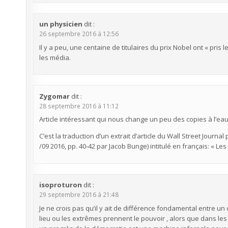
un physicien
dit :
26 septembre 2016 à 12:56
Il y a peu, une centaine de titulaires du prix Nobel ont « pris 
les média.
Zygomar
dit :
28 septembre 2016 à 11:12
Article intéressant qui nous change un peu des copies à l’ea
C’est la traduction d’un extrait d’article du Wall Street Journa
/09 2016, pp. 40-42 par Jacob Bunge) intitulé en français: « L
isoproturon
dit :
29 septembre 2016 à 21:48
Je ne crois pas qu’il y ait de différence fondamental entre un 
lieu ou les extrêmes prennent le pouvoir , alors que dans le