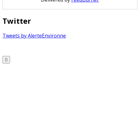
Twitter
Tweets by AlerteEnvironne
Copyright © 2026 Alerte Environnement
Scroll
to
Top