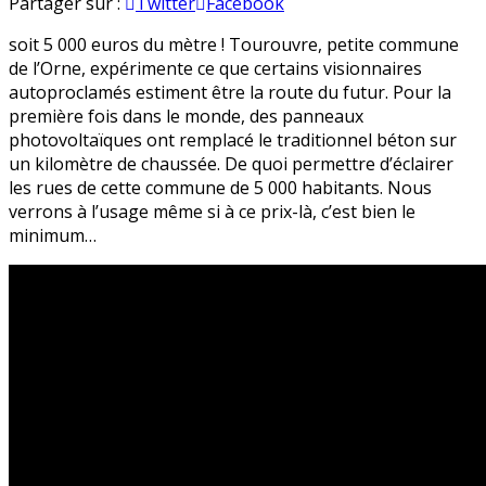
1
en
Partager sur :
Twitter
Facebook
km
soit 5 000 euros du mètre ! Tourouvre, petite commune
de
de l’Orne, expérimente ce que certains visionnaires
chaussée
autoproclamés estiment être la route du futur. Pour la
en
première fois dans le monde, des panneaux
photovoltaïque
photovoltaïques ont remplacé le traditionnel béton sur
à
un kilomètre de chaussée. De quoi permettre d’éclairer
5
les rues de cette commune de 5 000 habitants. Nous
millions
verrons à l’usage même si à ce prix-là, c’est bien le
d’euros
minimum…