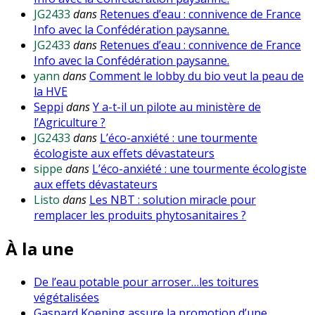
JG2433
dans
Retenues d’eau : connivence de France
Info avec la Confédération paysanne.
JG2433
dans
Retenues d’eau : connivence de France
Info avec la Confédération paysanne.
yann
dans
Comment le lobby du bio veut la peau de
la HVE
Seppi
dans
Y a-t-il un pilote au ministère de
l’Agriculture ?
JG2433
dans
L’éco-anxiété : une tourmente
écologiste aux effets dévastateurs
sippe
dans
L’éco-anxiété : une tourmente écologiste
aux effets dévastateurs
Listo
dans
Les NBT : solution miracle pour
remplacer les produits phytosanitaires ?
À la une
De l’eau potable pour arroser…les toitures
végétalisées
Gaspard Koening assure la promotion d’une