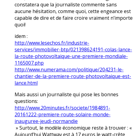
constatera que la journaliste commente sans
aucune hésitation, comme quoi, cette engeance est
capable de dire et de faire croire vraiment n’importe
quoi!
idem :
http://www.lesechos.fr/industrie-
services/immobilier-btp/021398624191-colas-lance-
la-route-photovoltaique-une-premiere-mondiale-
1165007.php
http://www.numerama.com/politique/204231-le-
chantier-de-la-premiere-route-photovoltaique-est-
lance.html
Mais aussi un journaliste qui pose les bonnes
questions:
http://www.20minutes.fr/societe/1984891-
20161222-premiere-route-solaire-monde-
inauguree-jeudi-normandie
» Surtout, le modèle économique reste à trouver : «
Aujourd’hui Wattway est à 17 euros le watt-crête