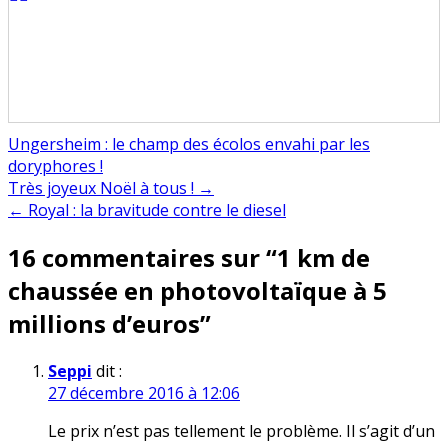
Ungersheim : le champ des écolos envahi par les
doryphores !
Navigation
Très joyeux Noël à tous ! →
← Royal : la bravitude contre le diesel
de
16 commentaires sur “
1 km de
l’article
chaussée en photovoltaïque à 5
millions d’euros
”
Seppi
dit :
27 décembre 2016 à 12:06
Le prix n’est pas tellement le problème. Il s’agit d’un