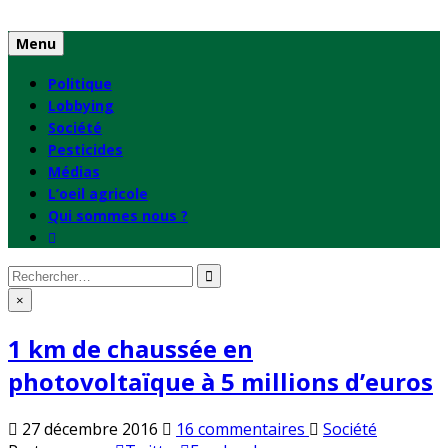
Skip
to
Menu
content
Politique
Lobbying
Société
Pesticides
Médias
L’oeil agricole
Qui sommes nous ?
Rechercher
:
×
1 km de chaussée en
photovoltaïque à 5 millions d’euros
sur
Publié
27 décembre 2016
16 commentaires
Société