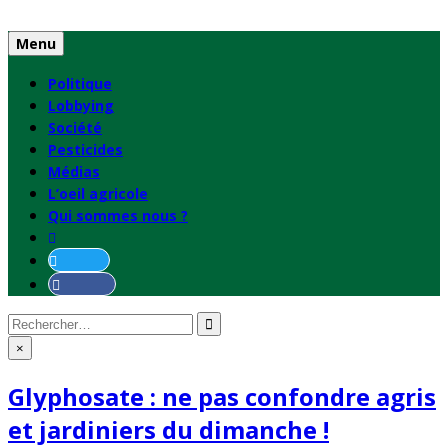
Skip
to
Menu
content
Politique
Lobbying
Société
Pesticides
Médias
L’oeil agricole
Qui sommes nous ?
Rechercher
:
×
Glyphosate : ne pas confondre agris
et jardiniers du dimanche !