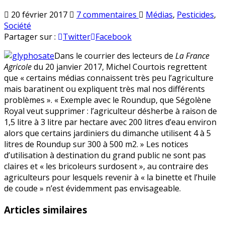
sur
Publié
20 février 2017
7 commentaires
Médias
,
Pesticides
,
Glyphosate
en
Société
:
Partager sur :
Twitter
Facebook
ne
Dans le courrier des lecteurs de
La France
pas
Agricole
du 20 janvier 2017, Michel Courtois regrettent
confondre
que « certains médias connaissent très peu l’agriculture
agris
mais baratinent ou expliquent très mal nos différents
et
problèmes ». « Exemple avec le Roundup, que Ségolène
jardiniers
Royal veut supprimer : l’agriculteur désherbe à raison de
du
1,5 litre à 3 litre par hectare avec 200 litres d’eau environ
dimanche
alors que certains jardiniers du dimanche utilisent 4 à 5
!
litres de Roundup sur 300 à 500 m2. » Les notices
d’utilisation à destination du grand public ne sont pas
claires et « les bricoleurs surdosent », au contraire des
agriculteurs pour lesquels revenir à « la binette et l’huile
de coude » n’est évidemment pas envisageable.
Articles similaires