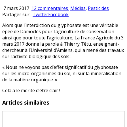
sur
Publié
7 mars 2017
12 commentaires
Médias
,
Pesticides
Le
en
Partager sur :
Twitter
Facebook
glyphosate
Alors que l’interdiction du glyphosate est une véritable
n’a
épée de Damoclès pour l’agriculture de conservation
pas
ainsi que pour toute l’agriculture, La France Agricole du 3
d’effets
mars 2017 donne la parole à Thierry Têtu, enseignant-
sur
chercheur à l’Université d’Amiens, qui a mené des travaux
les
sur l’activité biologique des sols :
sols
« Nous ne voyons pas d’effet significatif du glyphosate
sur les micro-organismes du sol, ni sur la minéralisation
de la matière organique. »
Cela a le mérite d’être clair !
Articles similaires