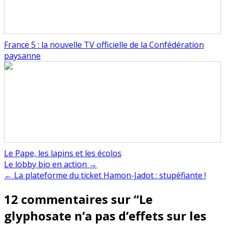
France 5 : la nouvelle TV officielle de la Confédération
paysanne
Le Pape, les lapins et les écolos
Navigation
Le lobby bio en action →
← La plateforme du ticket Hamon-Jadot : stupéfiante !
de
12 commentaires sur “
Le
l’article
glyphosate n’a pas d’effets sur les