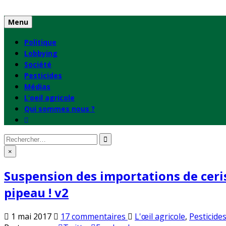
Skip
to
Menu
content
Politique
Lobbying
Société
Pesticides
Médias
L’oeil agricole
Qui sommes nous ?
Rechercher
:
×
Suspension des importations de ceris
pipeau ! v2
sur
Publié
1 mai 2017
17 commentaires
L'œil agricole
,
Pesticide