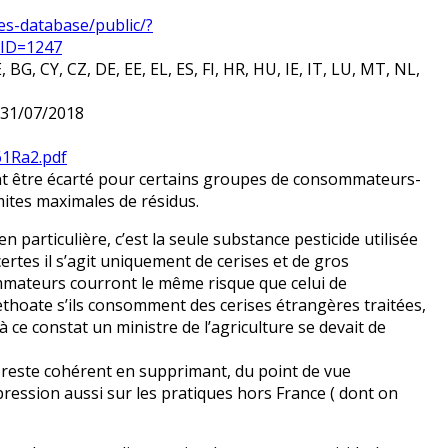
des-database/public/?
dID=1247
BG, CY, CZ, DE, EE, EL, ES, FI, HR, HU, IE, IT, LU, MT, NL,
) 31/07/2018
61Ra2.pdf
nt être écarté pour certains groupes de consommateurs-
mites maximales de résidus.
 particulière, c’est la seule substance pesticide utilisée
certes il s’agit uniquement de cerises et de gros
mateurs courront le même risque que celui de
ethoate s’ils consomment des cerises étrangères traitées,
e à ce constat un ministre de l’agriculture se devait de
l reste cohérent en supprimant, du point de vue
pression aussi sur les pratiques hors France ( dont on