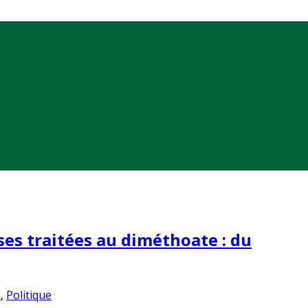
es traitées au diméthoate : du
s
,
Politique