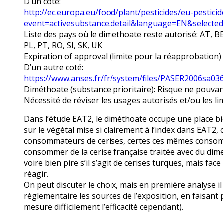
D’un coté:
http://ec.europa.eu/food/plant/pesticides/eu-pestici
event=activesubstance.detail&language=EN&selecte
Liste des pays où le dimethoate reste autorisé: AT, BE, 
PL, PT, RO, SI, SK, UK
Expiration of approval (limite pour la réapprobation
D’un autre coté:
https://www.anses.fr/fr/system/files/PASER2006sa03
Diméthoate (substance prioritaire): Risque ne pouva
Nécessité de réviser les usages autorisés et/ou les li
Dans l’étude EAT2, le diméthoate occupe une place bien
sur le végétal mise si clairement à l’index dans EAT2, 
consommateurs de cerises, certes ces mêmes consom
consommer de la cerise française traitée avec du dim
voire bien pire s’il s’agit de cerises turques, mais fac
réagir.
On peut discuter le choix, mais en première analyse i
règlementaire les sources de l’exposition, en faisant 
mesure difficilement l’efficacité cependant).