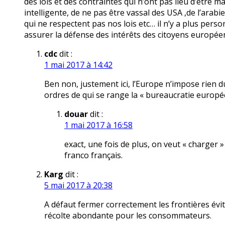
des lois et des contraintes qui n’ont pas lieu d’être ma
intelligente, de ne pas être vassal des USA ,de l’arabi
qui ne respectent pas nos lois etc… il n’y a plus pe
assurer la défense des intérêts des citoyens europée
cdc
dit :
1 mai 2017 à 14:42
Ben non, justement ici, l’Europe n’impose rien du 
ordres de qui se range la « bureaucratie européen
douar
dit :
1 mai 2017 à 16:58
exact, une fois de plus, on veut « charger 
franco français.
Karg
dit :
5 mai 2017 à 20:38
A défaut fermer correctement les frontières évite
récolte abondante pour les consommateurs.