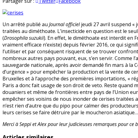
Suspension
en
Partager sur :
Twitter
Facebook
des
importations
de
Un arrêté publié au
Journal officiel
jeudi 27 avril suspend « 
cerises
traitées au diméthoate. L’insecticide en question est le se
traitées
(
Drosophila suzukii
). En effet, le diméthoate est interdit e
au
vraiment efficace n’existe) depuis février 2016, ce qui signi
diméthoate
l’utiliser et par conséquent risquent de se trouver confro
:
nombreux autres pays pouvant, eux, s’en servir. Comme l’an
du
sauvegarde nationale, après avoir demandé fin mars à la
pipeau
d’urgence » pour empêcher la production et la vente de cer
!
Bruxelles et à l’approche des premières importations, « régu
v2
Paris a donc fait usage de son droit de veto. Reste quand
douaniers et même de frontières entre pays de l’Union eur
empêcher ses voisins de nous inonder de cerises traitées a
n’est rien d’autre que du pipo pour calmer des producteu
leurs cerises se faire détruire par le moucheron asiatique…
Merci à Seppi et Alex pour leur judicieuses remarques pour ce bi
Articles similaires