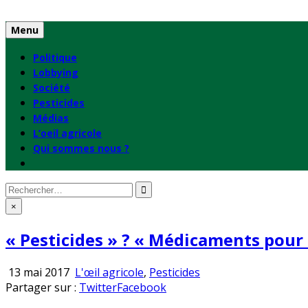
Skip
to
Menu
content
Politique
Lobbying
Société
Pesticides
Médias
L’oeil agricole
Qui sommes nous ?
Rechercher
:
×
« Pesticides » ? « Médicaments pour 
Publié
13 mai 2017
L'œil agricole
,
Pesticides
en
Partager sur :
Twitter
Facebook