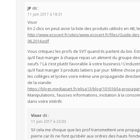
JP
dit :
11 juin 2017 à 18:31
Visor
En 2 clics on peut avoir la liste des produits utilisés en AB,
http://www.ecocert.fr/sites/www.ecocert.fr/files/Guide-des-
06.2014.pdf
Vous critiquez les profs de SVT quand ils parlent du bio. Est
qu’il faut manger à chaque repas un aliment du groupe des 
oeufs ? Là c’est plutôt favorable à votre business ! L’indust
qu’il faut manger 3 produits laitiers par jour. Même chose p
les collèges et lycées voire même une propagande directem
de la viande:
https://blogs.mediapart.fr/elisa13/blog/101016/la-propaga
Manipulations, fausses informations, incitation à la con
dans votre intérêt.
Visor
dit :
11 juin 2017 à 23:03
Si! cela me choque que les prof transmettent une propagand
pierre car ils ne font qu’obéir aux ordres des hauts foncti