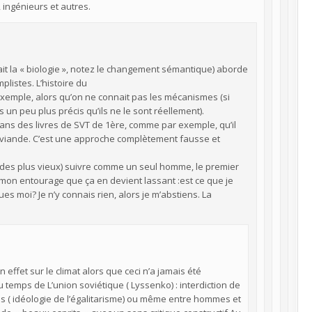
 ingénieurs et autres.
it la « biologie », notez le changement sémantique) aborde
listes. L’histoire du
mple, alors qu’on ne connait pas les mécanismes (si
 un peu plus précis qu’ils ne le sont réellement).
s dans des livres de SVT de 1ère, comme par exemple, qu’il
 de viande. C’est une approche complètement fausse et
et des plus vieux) suivre comme un seul homme, le premier
s mon entourage que ça en devient lassant :est ce que je
s moi? Je n’y connais rien, alors je m’abstiens. La
effet sur le climat alors que ceci n’a jamais été
temps de L’union soviétique ( Lyssenko) : interdiction de
s ( idéologie de l’égalitarisme) ou même entre hommes et