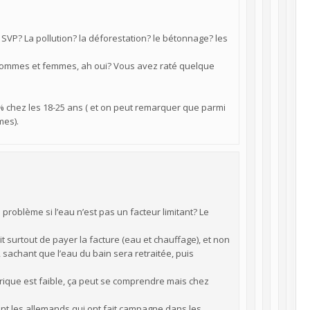
 SVP? La pollution? la déforestation? le bétonnage? les
 hommes et femmes, ah oui? Vous avez raté quelque
9% chez les 18-25 ans ( et on peut remarquer que parmi
mes).
 problème si l’eau n’est pas un facteur limitant? Le
t surtout de payer la facture (eau et chauffage), et non
 sachant que l’eau du bain sera retraitée, puis
drique est faible, ça peut se comprendre mais chez
ent les allemands qui ont fait campagne dans les