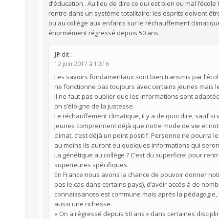
d’éducation . Au lieu de dire ce qui est bien ou mal l’éco
rentre dans un système totalitaire: les esprits doivent êt
ou au collège aux enfants sur le réchauffement climatiqu
énormément régressé depuis 50 ans.
JP
dit :
12 juin 2017 à 10:16
Les savoirs fondamentaux sont bien transmis par l’école:
ne fonctionne pas toujours avec certains jeunes mais 
Il ne faut pas oublier que les informations sont adapté
on s’éloigne de la justesse.
Le réchauffement climatique, il y a de quoi dire, sauf si 
jeunes comprennent déjà que notre mode de vie et not
climat, c’est déjà un point positif. Personne ne pourra
au moins ils auront eu quelques informations qui seront
La génétique au collège ? C’est du superficiel pour rentr
superieures spécifiques.
En France nous avons la chance de pouvoir donner notre
pas le cas dans certains pays), d’avoir accès à de no
connaissances est commune mais après la pédagogie, les 
aussi une richesse.
« On a régressé depuis 50 ans » dans certaines discipl