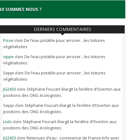
UI SOMMES NOUS ?
DERNIERS COMMENTAIRES
Pisse
dans
De l’eau potable pour arroser…les toitures
végétalisées
sippe
dans
De l’eau potable pour arroser…les toitures
végétalisées
Seppi
dans
De l’eau potable pour arroser…les toitures
végétalisées
JG2433
dans
Stéphane Foucart élargit la fenêtre d’Overton aux
positions des ONG écologistes.
Seppi
dans
Stéphane Foucart élargit la fenêtre d’Overton aux
positions des ONG écologistes.
Listo
dans
Stéphane Foucart élargit la fenêtre d’Overton aux
positions des ONG écologistes.
JG2433
dans
Retenues d’eau : connivence de France Info avec