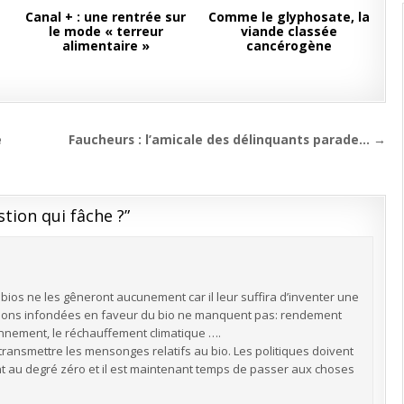
Canal + : une rentrée sur
Comme le glyphosate, la
le mode « terreur
viande classée
alimentaire »
cancérogène
e
Faucheurs : l’amicale des délinquants parade… →
stion qui fâche ?
”
 bios ne les gêneront aucunement car il leur suffira d’inventer une
rtions infondées en faveur du bio ne manquent pas: rendement
ironnement, le réchauffement climatique ….
ransmettre les mensonges relatifs au bio. Les politiques doivent
nant au degré zéro et il est maintenant temps de passer aux choses