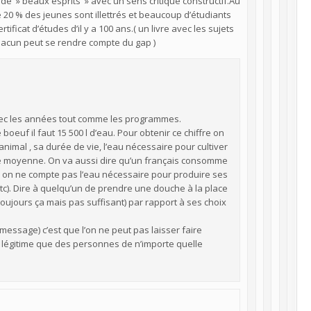
de » beaux esprits » avec un sens critique constructif.Au
de 20 % des jeunes sont illettrés et beaucoup d’étudiants
tificat d’études d’il y a 100 ans.( un livre avec les sujets
chacun peut se rendre compte du gap )
vec les années tout comme les programmes.
oeuf il faut 15 500 l d’eau. Pour obtenir ce chiffre on
nimal , sa durée de vie, l’eau nécessaire pour cultiver
une moyenne. On va aussi dire qu’un français consomme
s, on ne compte pas l’eau nécessaire pour produire ses
, etc). Dire à quelqu’un de prendre une douche à la place
oujours ça mais pas suffisant) par rapport à ses choix
message) c’est que l’on ne peut pas laisser faire
fait légitime que des personnes de n’importe quelle