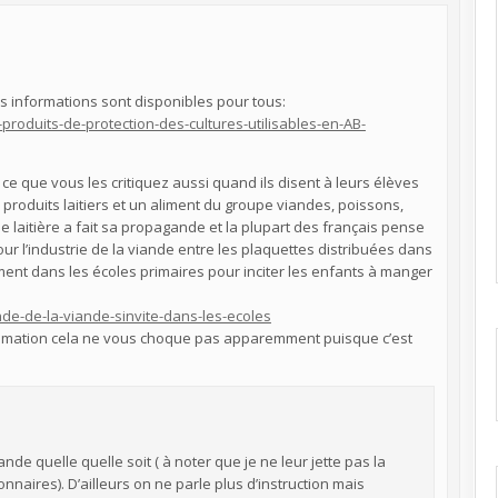
 les informations sont disponibles pour tous:
produits-de-protection-des-cultures-utilisables-en-AB-
 ce que vous les critiquez aussi quand ils disent à leurs élèves
produits laitiers et un aliment du groupe viandes, poissons,
rie laitière a fait sa propagande et la plupart des français pense
our l’industrie de la viande entre les plaquettes distribuées dans
ent dans les écoles primaires pour inciter les enfants à manger
nde-de-la-viande-sinvite-dans-les-ecoles
sommation cela ne vous choque pas apparemment puisque c’est
e quelle quelle soit ( à noter que je ne leur jette pas la
onnaires). D’ailleurs on ne parle plus d’instruction mais