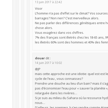
13 juin 2017 à 22:42
Visor
L’homme n’a pas d’effet sur le climat? Vos sources
barrages? Non rien? C’est merveilleux alors.
Ne pas parler des différences génétiques entre
chose alors.
Vous exagérez dans vos chiffres.
7% des français sont illetrés chez les 18-65 ans, 
les illetrés 60% sont des hommes et 40% des fem
douar
dit :
14 juin 2017 à 10:02
@JP
mais cette approche est une idiotie: quel est est le
cycle de l’eau , vous connaissez?
Prendre une douche au lieu d’un bain? mais il s’agi
pas d’économiser l’eau pour « sauver la planète »,
relarguée dans les rivières…
Si je suis au milieu du Sahara où la ressource hy
nous…
D’ailleurs, les premiers à s’en rendre compte étai