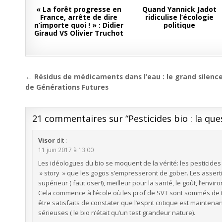
« La forêt progresse en
Quand Yannick Jadot
France, arrête de dire
ridiculise l’écologie
n’importe quoi ! » : Didier
politique
Giraud VS Olivier Truchot
Navigation
← Résidus de médicaments dans l’eau : le grand silenc
de
de Générations Futures
l’article
21 commentaires sur “
Pesticides bio : la que
Visor
dit :
11 juin 2017 à 13:00
Les idéologues du bio se moquent de la vérité: les pesticides
» story » que les gogos s’empresseront de gober. Les asse
supérieur ( faut oser!), meilleur pour la santé, le goût, l’env
Cela commence à l’école où les prof de SVT sont sommés de t
être satisfaits de constater que l’esprit critique est mainte
sérieuses ( le bio n’était qu’un test grandeur nature).