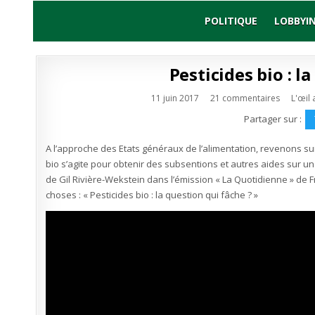
Skip
to
POLITIQUE
LOBBYI
content
Pesticides bio : l
sur
Publié
11 juin 2017
21 commentaires
L'œil 
Pesticide
en
bio
Partager sur :
:
la
question
A l’approche des Etats généraux de l’alimentation, revenons sur 
qui
fâche
bio s’agite pour obtenir des subsentions et autres aides sur un m
?
de Gil Rivière-Wekstein dans l’émission « La Quotidienne » de F
choses : « Pesticides bio : la question qui fâche ? »