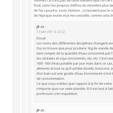
femmes.Ce n’est pas de cette manière que l’on fers 
final, selon les propres chiffres du ministère plus 
de fac ( psucho, socio, histoire…) n’auraient pas le cer
de l’époque existe et je me conseille, comme cela 
JP
dit :
13 juin 2017 à 22:22
Douar
Les noms des différentes disciplines changent a
Oui on trouve que pour produire 1kg de viande de b
tient compte de la quantité d’eau consommé par l’a
les céréales et soja consommés, etc, etc. C’est 
160l -165l d’eau potable par jour mais dans ce ca
aliments et tout ce qu’il achète (textile, boissons
d’un bain est une goutte d’eau économisée (c’est t
de consommation.
Ce que vous oubliez (par rapport à la fin de votre 
n’importe quoi sur cette planète. Et il est tout à 
profession s’en inquiètent.
JP
dit :