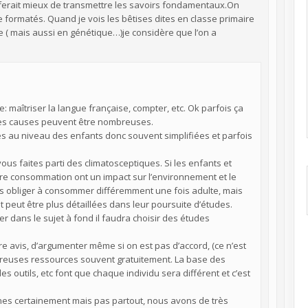
le ferait mieux de transmettre les savoirs fondamentaux.On
re formatés. Quand je vois les bêtises dites en classe primaire
e ( mais aussi en génétique…)je considère que l’on a
 maîtriser la langue française, compter, etc. Ok parfois ça
les causes peuvent être nombreuses.
es au niveau des enfants donc souvent simplifiées et parfois
vous faites parti des climatosceptiques. Si les enfants et
re consommation ont un impact sur l’environnement et le
 les obliger à consommer différemment une fois adulte, mais
 peut être plus détaillées dans leur poursuite d’études.
er dans le sujet à fond il faudra choisir des études
 avis, d’argumenter même si on est pas d’accord, (ce n’est
mbreuses ressources souvent gratuitement. La base des
outils, etc font que chaque individu sera différent et c’est
ines certainement mais pas partout, nous avons de très