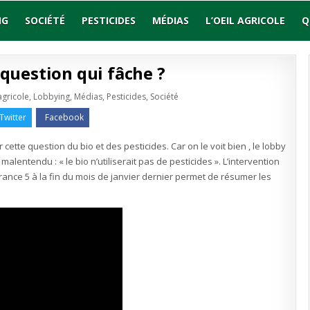
NG
SOCIÉTÉ
PESTICIDES
MÉDIAS
L’OEIL AGRICOLE
Q
a question qui fâche ?
agricole
,
Lobbying
,
Médias
,
Pesticides
,
Société
s
Twitter
Facebook
cette question du bio et des pesticides. Car on le voit bien , le lobby
alentendu : « le bio n’utiliserait pas de pesticides ». L’intervention
rance 5 à la fin du mois de janvier dernier permet de résumer les