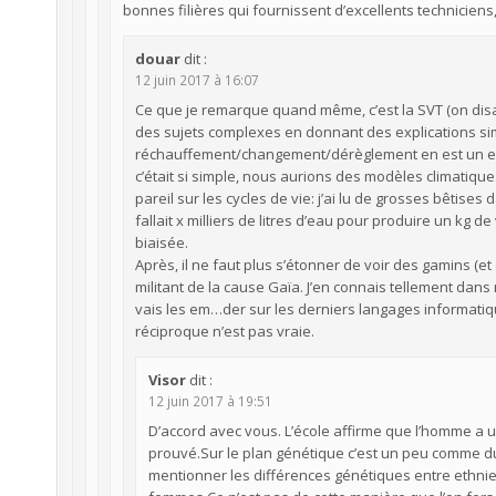
bonnes filières qui fournissent d’excellents techniciens,
douar
dit :
12 juin 2017 à 16:07
Ce que je remarque quand même, c’est la SVT (on disa
des sujets complexes en donnant des explications simp
réchauffement/changement/dérèglement en est un exe
c’était si simple, nous aurions des modèles climatiques
pareil sur les cycles de vie: j’ai lu de grosses bêtise
fallait x milliers de litres d’eau pour produire un kg
biaisée.
Après, il ne faut plus s’étonner de voir des gamins (
militant de la cause Gaïa. J’en connais tellement dan
vais les em…der sur les derniers langages informatique
réciproque n’est pas vraie.
Visor
dit :
12 juin 2017 à 19:51
D’accord avec vous. L’école affirme que l’homme a un 
prouvé.Sur le plan génétique c’est un peu comme du 
mentionner les différences génétiques entre ethnie