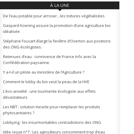
À LA UNE
De l’eau potable pour arroser…les toitures végétalisées
Gaspard Koening assure la promotion d’une agriculture bio
idéalisée
Stéphane Foucart élargit la fenêtre d’Overton aux positions
des ONG écologistes.
Retenues d’eau : connivence de France Info avec la
Confédération paysanne.
Y a-t-il un pilote au ministère de l’Agriculture ?
Comment le lobby du bio veut la peau de la HVE
L’éco-anxiété : une tourmente écologiste aux effets
dévastateurs
Les NBT : solution miracle pour remplacer les produits
phytosanitaires ?
Lobbying : les insurmontables contradictions des ONG
Idée reçue n°7 : Les agriculteurs consomment trop d’eau