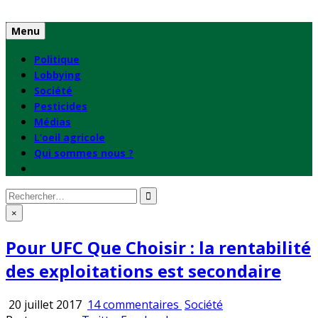
Skip
to
Menu
content
Politique
Lobbying
Société
Pesticides
Médias
L’oeil agricole
Qui sommes nous ?
Rechercher
:
×
Pour UFC Que Choisir : la rentabilité
des exploitations est secondaire
sur
Publié
20 juillet 2017
14 commentaires
Société