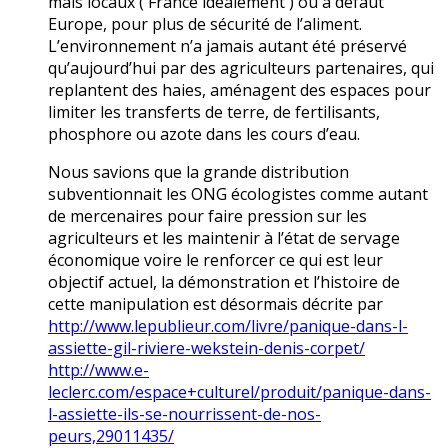
mais locaux ( France idéalement ) ou a défaut
Europe, pour plus de sécurité de l’aliment.
L’environnement n’a jamais autant été préservé
qu’aujourd’hui par des agriculteurs partenaires, qui
replantent des haies, aménagent des espaces pour
limiter les transferts de terre, de fertilisants,
phosphore ou azote dans les cours d’eau.
Nous savions que la grande distribution
subventionnait les ONG écologistes comme autant
de mercenaires pour faire pression sur les
agriculteurs et les maintenir à l’état de servage
économique voire le renforcer ce qui est leur
objectif actuel, la démonstration et l’histoire de
cette manipulation est désormais décrite par
http://www.lepublieur.com/livre/panique-dans-l-
assiette-gil-riviere-wekstein-denis-corpet/
http://www.e-
leclerc.com/espace+culturel/produit/panique-dans-
l-assiette-ils-se-nourrissent-de-nos-
peurs,29011435/