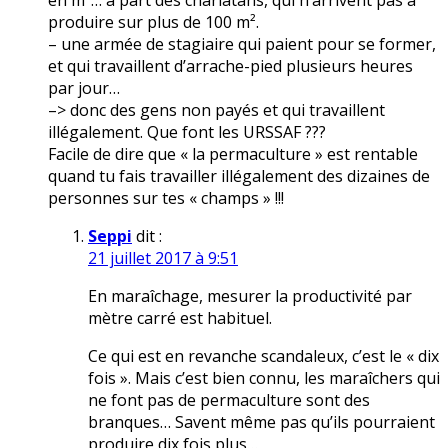
en m²… à part des charlatans, qui n’arrivent pas à
produire sur plus de 100 m².
– une armée de stagiaire qui paient pour se former,
et qui travaillent d’arrache-pied plusieurs heures
par jour…
–> donc des gens non payés et qui travaillent
illégalement. Que font les URSSAF ???
Facile de dire que « la permaculture » est rentable
quand tu fais travailler illégalement des dizaines de
personnes sur tes « champs » !!!
Seppi
dit :
21 juillet 2017 à 9:51
En maraîchage, mesurer la productivité par
mètre carré est habituel.
Ce qui est en revanche scandaleux, c’est le « dix
fois ». Mais c’est bien connu, les maraîchers qui
ne font pas de permaculture sont des
branques… Savent même pas qu’ils pourraient
produire dix fois plus…