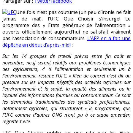
Pour
en
Partager sur :
Twitter
Facebook
UFC
Une fois n’est pas coutume (un peu d’ironie ne fait
Que
jamais de mal), l’UFC Que Choisir s’insurge! Le
Choisir
programme des « Etats généraux de l’alimentation »
:
ouverts officiellement aujourd’hui ne satisfait vraiment
la
pas l’association de consommateurs.
L’AFP en a fait une
rentabilité
dépêche en début d’après-midi
:
des
exploitations
Sur les 14 groupes de travail prévus entre fin août et
est
novembre, neuf seront relatifs aux problèmes économiques
secondaire
des agriculteurs, 4 à l’alimentation et seulement un à
l’environnement, résume l’UFC. « Rien de concret n’est dit ou
presque sur les impacts négatifs des activités agricoles sur
l’environnement et la santé, la qualité des aliments ou la
loyauté des informations fournies au consommateur. Ce sont
les demandes traditionnelles des syndicats professionnels,
notamment agricoles, qui structurent » le programme, que
l’UFC comme d’autres ONG n’ont pu à ce stade amender,
regrette-t-elle
UFC Que Choisir oublie un peu vite que les Etats