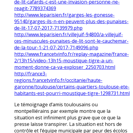
de-lit-cafards-c-est-une-invasion-personne-ne-
reagit-7789374369
http://www.leparisien.fr/garges-les-gonesse-
95140/garges-ils-n-en-peuvent-plus-des-punaises-
de-lit-17-07-2017-7139979.php
http://www.leparisien.fr/villejuif-94800/a-villejuif-
ces-minuscules-punaises-de-lit-sont-le-cauchemar-
de-la-tour-1-21-07-2017-7149096.php
http://www.francetvinfo.fr/replay-magazine/france-
2/13h15/video-13h15-moustique-tigre-a-un-
moment-donne-ca-va-exploser_2250703.html
http://france3-
regions.francetvinfo.fr/occitanie/haute-
garonne/toulouse/certains-quartiers-toulouse-ete-
habitants-est-pourri-moustique-tigre-1298731.html
Le témoignage d’amis toulousains ou
montpelliérains par exemple montre que la
situation est infiniment plus grave que ce que la
presse laisse transpirer. La situation est hors de
contrôle et l’équipe municipale par peur des écolos