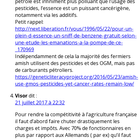
pétrole est infiniment plus polluant que l’usage des
pesticides, l’essence est un puissant cancérigène,
notamment via les additifs.
Petit rappel:
http://next.liberation.fr/vous/1996/05/22/pour-un-
plein-d-essence-un-sniff-de-benzene-gratuit-selon-
une-etude-les-emanations-a-la-pompe-de-ce-
_170969
Indépendamment de cela la majorité des fermiers
amish utilisent des pesticides et des OGM, mais pas
de carburants pétroliers.
https://geneticliteracyproject.org/2016/05/23/amish-
use-gmos-pesticides-yet-cancer-rates-remain-low/
Visor
dit :
21 juillet 2017 à 22:32
Pour rendre la compétitivité à l’agriculture française
il faut d’abord faire chuter drastiquement les
charges et impôts. Avec 70% de fonctionnaires en
plus par rapport aux Allemands ( par ex) qu’il faut