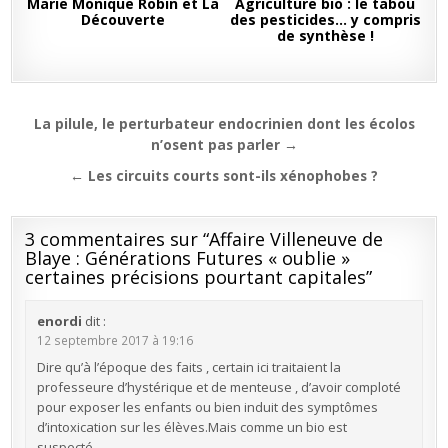
Marie Monique Robin et La
Agriculture bio : le tabou
Découverte
des pesticides… y compris
de synthèse !
Navigation
La pilule, le perturbateur endocrinien dont les écolos
de
n’osent pas parler →
l’article
← Les circuits courts sont-ils xénophobes ?
3 commentaires sur “
Affaire Villeneuve de
Blaye : Générations Futures « oublie »
certaines précisions pourtant capitales
”
enordi
dit :
12 septembre 2017 à 19:16
Dire qu’à l’époque des faits , certain ici traitaient la
professeure d’hystérique et de menteuse , d’avoir comploté
pour exposer les enfants ou bien induit des symptômes
d’intoxication sur les élèves.Mais comme un bio est
suspecté…….