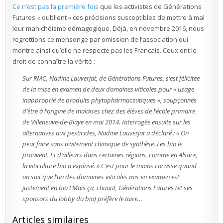
Ce n’est pas la première fois
que les activistes de Générations
Futures « oublient » ces précisions susceptibles de mettre à mal
leur manichéisme démagogique. Déjà, en novembre 2016, nous
regrettions ce mensonge par omission de l’association qui
montre ainsi qu’elle ne respecte pas les Français. Ceux ont le
droit de connaître la vérité :
Sur RMC, Nadine Lauverjat, de Générations Futures, s’est félicitée
de la mise en examen de deux domaines viticoles pour
« usage
inapproprié de produits phytopharmaceutiques »
, soupçonnés
d’être à l’origine de malaises chez des élèves de l’école primaire
de Villeneuve-de-Blaye en mai 2014. Interrogée ensuite sur les
alternatives aux pesticides, Nadine Lauverjat a déclaré :
« On
peut faire sans traitement chimique de synthèse. Les bio le
prouvent. Et d’ailleurs dans certaines régions, comme en Alsace,
la viticulture bio a explosé. »
C’est pour le moins cocasse quand
on sait que l’un des domaines viticoles mis en examen est
justement en bio ! Mais ça, chuuut, Générations Futures (et ses
sponsors du lobby du bio) préfère le taire…
Articles similaires