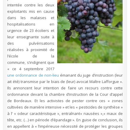
intentée contre les deux
exploitants mis en cause
dans les malaises et
hospitalisations en
urgence de 23 écoliers et
leur enseignante suite à
des pulvérisations
réalisées à proximité de
l’école de la
commune, s’indignent que
« ce 4 septembre 2017
une ordonnance de non-lieu
émanant du juge d’instruction (leur
ait été) transmise par le biais de (leur) avocat Maître Lafforgue ».
Ils annoncent leur intention de faire un recours contre cette
ordonnance devant la chambre d’instruction de la Cour d’appel
de Bordeaux. Et les activistes de pester contre ces « zones
cultivées de manière intensive » et les « pesticides de synthèse »
à l’ « odeur caractéristique », entraînant« nausées »,« maux de
tête, etc. (…) en période d’épandage ». En guise de conclusion, ils
en appellent à « l’impérieuse nécessité de protéger les groupes