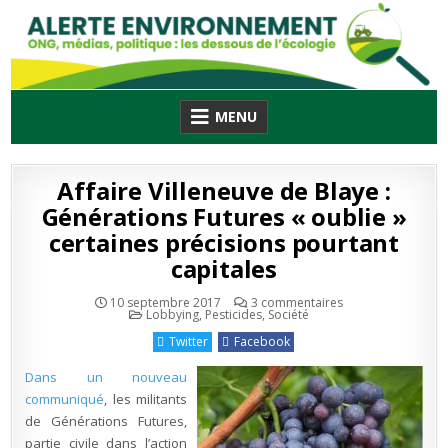
Skip
to
content
MENU
Affaire Villeneuve de Blaye :
Générations Futures « oublie »
certaines précisions pourtant
capitales
sur
10 septembre 2017
3 commentaires
Publié
Affaire
Lobbying
,
Pesticides
,
Société
en
Villeneuve
de
Twitter
Facebook
Blaye
:
Générations
Dans un nouveau
Futures
« oublie »
communiqué
, les militants
certaines
de Générations Futures,
précisions
pourtant
partie civile dans l’action
capitales