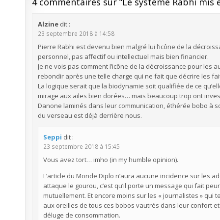
4 commentaires sur “
Le système Rabhi mis 
Alzine
dit :
23 septembre 2018 à 14:58
Pierre Rabhi est devenu bien malgré lui l’icône de la décroiss
personnel, pas affectif ou intellectuel mais bien financier.
Je ne vois pas comment l’icône de la décroissance pour les a
rebondir après une telle charge qui ne fait que décrire les fai
La logique serait que la biodynamie soit qualifiée de ce qu’e
mirage aux ailes bien dorées… mais beaucoup trop ont investi 
Danone laminés dans leur communication, éthérée bobo à souha
du verseau est déjà derrière nous.
Seppi
dit :
23 septembre 2018 à 15:45
Vous avez tort… imho (in my humble opinion).
L’article du Monde Diplo n’aura aucune incidence sur les ade
attaque le gourou, c’est qu’il porte un message qui fait pe
mutuellement. Et encore moins sur les « journalistes » qui t
aux oreilles de tous ces bobos vautrés dans leur confort 
déluge de consommation.