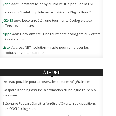
yann
dans
Comment le lobby du bio veut la peau de la HVE
Seppi
dans
Y a-t-il un pilote au ministère de l’Agriculture ?
JG2433
dans
L’éco-anxiété : une tourmente écologiste aux
effets dévastateurs
sippe
dans
L’éco-anxiété : une tourmente écologiste aux effets
dévastateurs
Listo
dans
Les NBT : solution miracle pour remplacer les
produits phytosanitaires ?
À LA UNE
De l’eau potable pour arroser…les toitures végétalisées
Gaspard Koening assure la promotion d’une agriculture bio
idéalisée
Stéphane Foucart élargit la fenêtre d’Overton aux positions
des ONG écologistes.