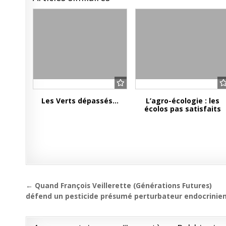
Les Verts dépassés…
L’agro-écologie : les
écolos pas satisfaits
Navigation
← Quand François Veillerette (Générations Futures)
de
défend un pesticide présumé perturbateur endocrinie
l’article