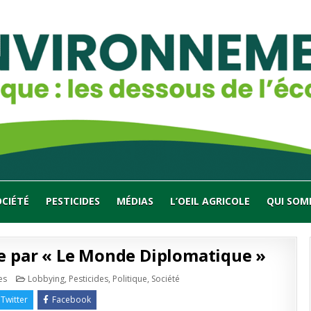
OCIÉTÉ
PESTICIDES
MÉDIAS
L’OEIL AGRICOLE
QUI SOM
e par « Le Monde Diplomatique »
sur
Publié
es
Lobbying
,
Pesticides
,
Politique
,
Société
Le
en
système
Twitter
Facebook
Rabhi