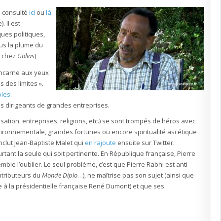
mis
en
re consulté
cause
ici
ou
là
par
 Il est
« Le
Monde
ques politiques,
Diplomatique »
ous la plume du
e chez
Golias
)
 incarne aux yeux
 des limites ».
oles
.
es dirigeants de grandes entreprises.
sation, entreprises, religions, etc.) se sont trompés de héros avec
environnementale, grandes fortunes ou encore spiritualité ascétique :
clut Jean-Baptiste Malet qui
en rajoute
ensuite sur Twitter.
urtant la seule qui soit pertinente. En République française, Pierre
mble l’oublier. Le seul problème, c’est que Pierre Rabhi est anti-
tributeurs du
Monde Diplo
…), ne maîtrise pas son sujet (ainsi que
e à la présidentielle française René Dumont) et que ses