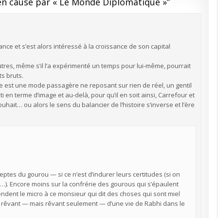
en cause par « Le Monde Diplomatique »
”
ance et s’est alors intéressé à la croissance de son capital
utres, même s’il l’a expérimenté un temps pour lui-même, pourrait
ts bruts.
lle est une mode passagère ne reposant sur rien de réel, un gentil
en terme d’image et au-delà, pour qu’il en soit ainsi, Carrefour et
it… ou alors le sens du balancier de l’histoire s’inverse et l’ère
ptes du gourou — si ce n’est d’indurer leurs certitudes (si on
ur…). Encore moins sur la confrérie des gourous qui s’épaulent
endent le micro à ce monsieur qui dit des choses qui sont miel
et rêvant — mais rêvant seulement — d’une vie de Rabhi dans le