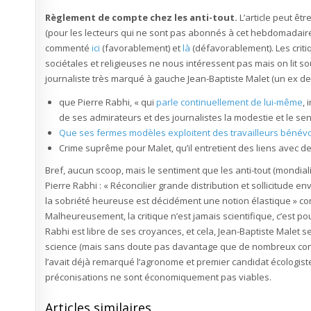
Règlement de compte chez les anti-tout.
L’article peut êt
(pour les lecteurs qui ne sont pas abonnés à cet hebdomadaire).
commenté
ici
(favorablement) et
là
(défavorablement). Les criti
sociétales et religieuses ne nous intéressent pas mais on lit s
journaliste très marqué à gauche Jean-Baptiste Malet (un ex d
que Pierre Rabhi, « qui
parle continuellement de lui-même
,
de ses admirateurs et des journalistes la modestie et le sens
Que ses fermes modèles exploitent des travailleurs bénév
Crime suprême pour Malet, qu’il entretient des liens avec d
Bref, aucun scoop, mais le sentiment que les anti-tout (mondiali
Pierre Rabhi : « Réconcilier grande distribution et sollicitude 
la sobriété heureuse est décidément une notion élastique » con
Malheureusement, la critique n’est jamais scientifique, c’est po
Rabhi est libre de ses croyances, et cela, Jean-Baptiste Malet se
science (mais sans doute pas davantage que de nombreux con
l’avait déjà remarqué l’agronome et premier candidat écologist
préconisations ne sont économiquement pas viables.
Articles similaires