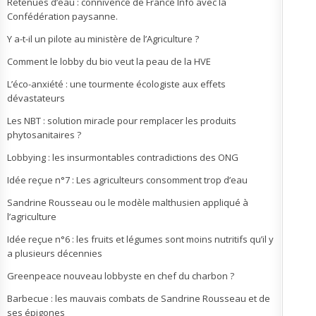
Retenues d’eau : connivence de France Info avec la
Confédération paysanne.
Y a-t-il un pilote au ministère de l’Agriculture ?
Comment le lobby du bio veut la peau de la HVE
L’éco-anxiété : une tourmente écologiste aux effets
dévastateurs
Les NBT : solution miracle pour remplacer les produits
phytosanitaires ?
Lobbying : les insurmontables contradictions des ONG
Idée reçue n°7 : Les agriculteurs consomment trop d’eau
Sandrine Rousseau ou le modèle malthusien appliqué à
l’agriculture
Idée reçue n°6 : les fruits et légumes sont moins nutritifs qu’il y
a plusieurs décennies
Greenpeace nouveau lobbyste en chef du charbon ?
Barbecue : les mauvais combats de Sandrine Rousseau et de
ses épigones