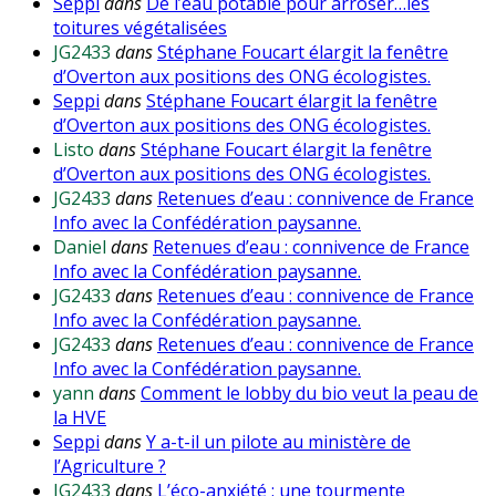
Seppi
dans
De l’eau potable pour arroser…les
toitures végétalisées
JG2433
dans
Stéphane Foucart élargit la fenêtre
d’Overton aux positions des ONG écologistes.
Seppi
dans
Stéphane Foucart élargit la fenêtre
d’Overton aux positions des ONG écologistes.
Listo
dans
Stéphane Foucart élargit la fenêtre
d’Overton aux positions des ONG écologistes.
JG2433
dans
Retenues d’eau : connivence de France
Info avec la Confédération paysanne.
Daniel
dans
Retenues d’eau : connivence de France
Info avec la Confédération paysanne.
JG2433
dans
Retenues d’eau : connivence de France
Info avec la Confédération paysanne.
JG2433
dans
Retenues d’eau : connivence de France
Info avec la Confédération paysanne.
yann
dans
Comment le lobby du bio veut la peau de
la HVE
Seppi
dans
Y a-t-il un pilote au ministère de
l’Agriculture ?
JG2433
dans
L’éco-anxiété : une tourmente