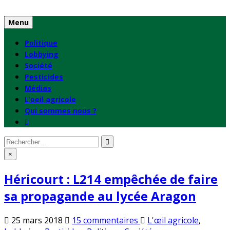
Skip
to
Menu
content
Politique
Lobbying
Société
Pesticides
Médias
L’oeil agricole
Qui sommes nous ?
Rechercher
:
×
Héricourt : L214 empêchée de faire
sa propagande au lycée Aragon
sur
Publié
25 mars 2018
15 commentaires
L'œil agricole
,