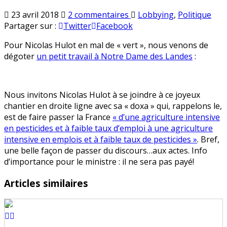
sur
Publié
23 avril 2018
2 commentaires
Lobbying
,
Politique
Du
en
Partager sur :
Twitter
Facebook
boulot
Pour Nicolas Hulot en mal de « vert », nous venons de
pour
dégoter
un petit travail à Notre Dame des Landes
:
Hulot
à
Notre
Dame
Nous invitons Nicolas Hulot à se joindre à ce joyeux
des
chantier en droite ligne avec sa « doxa » qui, rappelons le,
Landes
est de faire passer la France
« d’une agriculture intensive
en pesticides et à faible taux d’emploi à une agriculture
intensive en emplois et à faible taux de pesticides »
. Bref,
une belle façon de passer du discours…aux actes. Info
d’importance pour le ministre : il ne sera pas payé!
Articles similaires