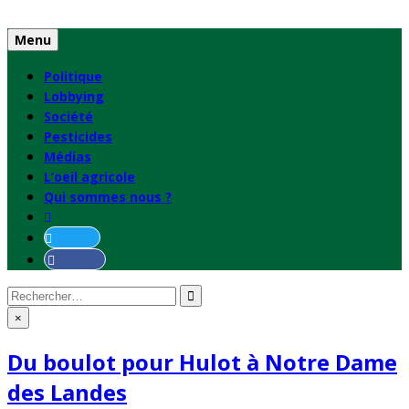
Skip
to
Menu
content
Politique
Lobbying
Société
Pesticides
Médias
L’oeil agricole
Qui sommes nous ?
Rechercher
:
×
Du boulot pour Hulot à Notre Dame
des Landes