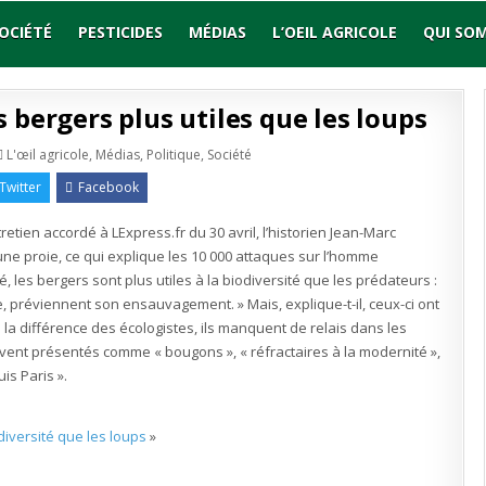
OCIÉTÉ
PESTICIDES
MÉDIAS
L’OEIL AGRICOLE
QUI SO
s bergers plus utiles que les loups
r
Publié
L'œil agricole
,
Médias
,
Politique
,
Société
s
en
dias
Twitter
Facebook
ent
etien accordé à LExpress.fr du 30 avril, l’historien Jean-Marc
s
ne proie, ce qui explique les 10 000 attaques sur l’homme
rgers
é, les bergers sont plus utiles à la biodiversité que les prédateurs :
us
les
, préviennent son ensauvagement. » Mais, explique-t-il, ceux-ci ont
e
 la différence des écologistes, ils manquent de relais dans les
ups
uvent présentés comme « bougons », « réfractaires à la modernité »,
is Paris ».
diversité que les loups
»