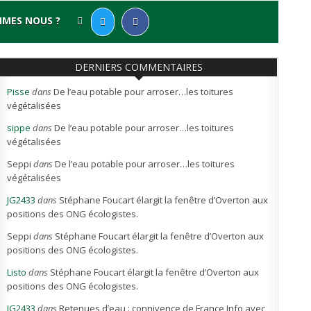
MMES NOUS ?
DERNIERS COMMENTAIRES
Pisse
dans
De l’eau potable pour arroser…les toitures
végétalisées
sippe
dans
De l’eau potable pour arroser…les toitures
végétalisées
Seppi
dans
De l’eau potable pour arroser…les toitures
végétalisées
JG2433
dans
Stéphane Foucart élargit la fenêtre d’Overton aux
positions des ONG écologistes.
Seppi
dans
Stéphane Foucart élargit la fenêtre d’Overton aux
positions des ONG écologistes.
Listo
dans
Stéphane Foucart élargit la fenêtre d’Overton aux
positions des ONG écologistes.
JG2433
dans
Retenues d’eau : connivence de France Info avec