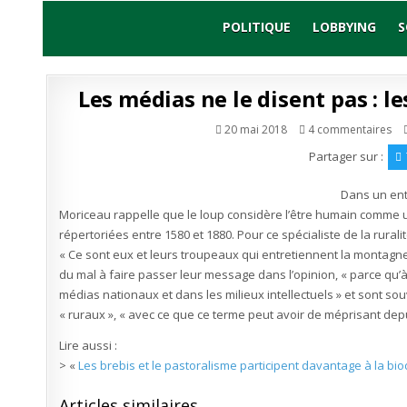
Skip
to
POLITIQUE
LOBBYING
S
content
Les médias ne le disent pas : le
su
20 mai 2018
4 commentaires
Le
mé
Partager sur :
ne
le
dis
Dans un entr
pa
:
Moriceau rappelle que le loup considère l’être humain comme u
les
be
répertoriées entre 1580 et 1880. Pour ce spécialiste de la ruralit
pl
uti
« Ce sont eux et leurs troupeaux qui entretiennent la montagne
qu
les
du mal à faire passer leur message dans l’opinion, « parce qu’à
lo
médias nationaux et dans les milieux intellectuels » et sont so
« ruraux », « avec ce que ce terme peut avoir de méprisant depu
Lire aussi :
> «
Les brebis et le pastoralisme participent davantage à la bio
Articles similaires