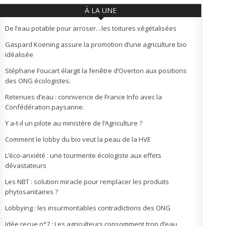
À LA UNE
De l’eau potable pour arroser…les toitures végétalisées
Gaspard Koening assure la promotion d’une agriculture bio
idéalisée
Stéphane Foucart élargit la fenêtre d’Overton aux positions
des ONG écologistes.
Retenues d’eau : connivence de France Info avec la
Confédération paysanne.
Y a-t-il un pilote au ministère de l’Agriculture ?
Comment le lobby du bio veut la peau de la HVE
L’éco-anxiété : une tourmente écologiste aux effets
dévastateurs
Les NBT : solution miracle pour remplacer les produits
phytosanitaires ?
Lobbying : les insurmontables contradictions des ONG
Idée reçue n°7 : Les agriculteurs consomment trop d’eau