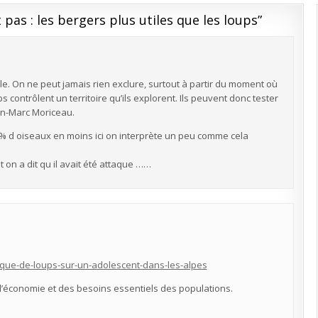
 pas : les bergers plus utiles que les loups
”
. On ne peut jamais rien exclure, surtout à partir du moment où
 contrôlent un territoire qu’ils explorent. Ils peuvent donc tester
an-Marc Moriceau.
0% d oiseaux en moins ici on interprète un peu comme cela
 on a dit qu il avait été attaque ……
taque-de-loups-sur-un-adolescent-dans-les-alpes
de l’économie et des besoins essentiels des populations.