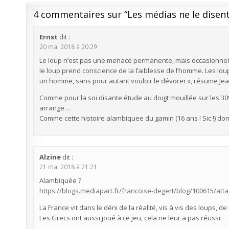
4 commentaires sur “
Les médias ne le disent
Ernst
dit :
20 mai 2018 à 20:29
Le loup n’est pas une menace permanente, mais occasionnelle
le loup prend conscience de la faiblesse de l’homme. Les loups
un homme, sans pour autant vouloir le dévorer », résume Je
Comme pour la soi disante étude au doigt mouillée sur les 3
arrange…
Comme cette histoire alambiquee du gamin (16 ans ! Sic !) dont
Alzine
dit :
21 mai 2018 à 21:21
Alambiquée ?
https://blogs.mediapart.fr/francoise-degert/blog/100615/at
La France vit dans le déni de la réalité, vis à vis des loups, 
Les Grecs ont aussi joué à ce jeu, cela ne leur a pas réussi.