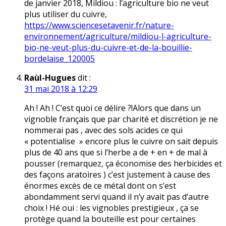
de janvier 2018, Mildiou : l’agriculture bio ne veut
plus utiliser du cuivre,
https://www.sciencesetavenir.fr/nature-
environnement/agriculture/mildiou-l-agriculture-
bio-ne-veut-plus-du-cuivre-et-de-la-bouillie-
bordelaise_120005
Raùl-Hugues
dit :
31 mai 2018 à 12:29
Ah ! Ah ! C’est quoi ce délire ?!Alors que dans un
vignoble français que par charité et discrétion je ne
nommerai pas , avec des sols acides ce qui
« potentialise » encore plus le cuivre on sait depuis
plus de 40 ans que si l’herbe a de + en + de mal à
pousser (remarquez, ça économise des herbicides et
des façons aratoires ) c’est justement à cause des
énormes excès de ce métal dont on s’est
abondamment servi quand il n’y avait pas d’autre
choix ! Hé oui : les vignobles prestigieux , ça se
protège quand la bouteille est pour certaines