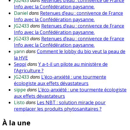
JG2433
dans
Retenues d’eau : connivence de France
Info avec la Confédération paysanne.
Daniel
dans
Retenues d’eau : connivence de France
Info avec la Confédération paysanne.
JG2433
dans
Retenues d’eau : connivence de France
Info avec la Confédération paysanne.
JG2433
dans
Retenues d’eau : connivence de France
Info avec la Confédération paysanne.
yann
dans
Comment le lobby du bio veut la peau de
la HVE
Seppi
dans
Y a-t-il un pilote au ministère de
l’Agriculture ?
JG2433
dans
L’éco-anxiété : une tourmente
écologiste aux effets dévastateurs
sippe
dans
L’éco-anxiété : une tourmente écologiste
aux effets dévastateurs
Listo
dans
Les NBT : solution miracle pour
remplacer les produits phytosanitaires ?
À la une