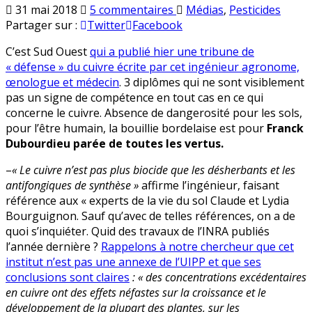
sur
Publié
31 mai 2018
5 commentaires
Médias
,
Pesticides
3
en
Partager sur :
Twitter
Facebook
diplômes
C’est Sud Ouest
qui a publié hier une tribune de
n’ont
« défense » du cuivre écrite par cet ingénieur agronome,
jamais
œnologue et médecin
. 3 diplômes qui ne sont visiblement
été
pas un signe de compétence en tout cas en ce qui
un
concerne le cuivre. Absence de dangerosité pour les sols,
signe
pour l’être humain, la bouillie bordelaise est pour
Franck
de
Dubourdieu parée de toutes les vertus.
compétence,
la
–
« Le cuivre n’est pas plus biocide que les désherbants et les
preuve
antifongiques de synthèse »
affirme l’ingénieur, faisant
avec
référence aux « experts de la vie du sol Claude et Lydia
Franck
Bourguignon. Sauf qu’avec de telles références, on a de
Dubourdieu
quoi s’inquiéter. Quid des travaux de l’INRA publiés
l’année dernière ?
Rappelons à notre chercheur que cet
institut n’est pas une annexe de l’UIPP et que ses
conclusions sont claires
: « des concentrations excédentaires
en cuivre ont des effets néfastes sur la croissance et le
développement de la plupart des plantes, sur les