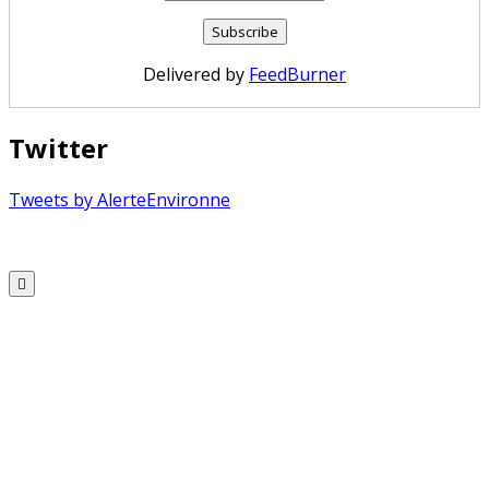
Delivered by
FeedBurner
Twitter
Tweets by AlerteEnvironne
Copyright © 2026 Alerte Environnement
Scroll
to
Top