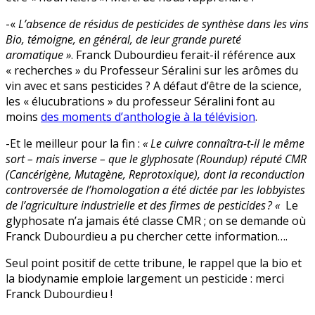
-«
L’absence de résidus de pesticides de synthèse dans les vins
Bio, témoigne, en général, de leur grande pureté
aromatique »
. Franck Dubourdieu ferait-il référence aux
« recherches » du Professeur Séralini sur les arômes du
vin avec et sans pesticides ? A défaut d’être de la science,
les « élucubrations » du professeur Séralini font au
moins
des moments d’anthologie à la télévision
.
-Et le meilleur pour la fin :
« Le cuivre connaîtra-t-il le même
sort – mais inverse – que le glyphosate (Roundup) réputé CMR
(Cancérigène, Mutagène, Reprotoxique), dont la reconduction
controversée de l’homologation a été dictée par les lobbyistes
de l’agriculture industrielle et des firmes de pesticides ? «
Le
glyphosate n’a jamais été classe CMR ; on se demande où
Franck Dubourdieu a pu chercher cette information….
Seul point positif de cette tribune, le rappel que la bio et
la biodynamie emploie largement un pesticide : merci
Franck Dubourdieu !