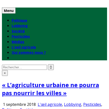
Skip
to
Menu
content
Politique
Lobbying
Société
Pesticides
Médias
L’oeil agricole
Qui sommes nous ?
Rechercher
:
×
« L’agriculture urbaine ne pourra
pas nourrir les villes »
Publié
1 septembre 2018
L'œil agricole
,
Lobbying
,
Pesticides
,