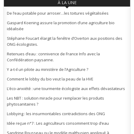
À LA UNE
De l’eau potable pour arroser…les toitures végétalisées
Gaspard Koening assure la promotion d’une agriculture bio
idéalisée
Stéphane Foucart élargit la fenêtre d’Overton aux positions des
ONG écologistes.
Retenues d’eau : connivence de France Info avec la
Confédération paysanne.
Y a-t-il un pilote au ministère de l’Agriculture ?
Comment le lobby du bio veut la peau de la HVE
L’éco-anxiété : une tourmente écologiste aux effets dévastateurs
Les NBT : solution miracle pour remplacer les produits
phytosanitaires ?
Lobbying : les insurmontables contradictions des ONG
Idée reçue n°7 : Les agriculteurs consomment trop d’eau
Sandrine Rousseau ou le modèle malthusien appliqué à