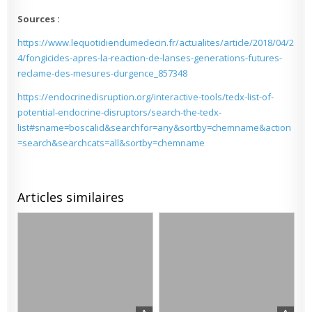
Sources :
https://www.lequotidiendumedecin.fr/actualites/article/2018/04/2
4/fongicides-apres-la-reaction-de-lanses-generations-futures-
reclame-des-mesures-durgence_857348
https://endocrinedisruption.org/interactive-tools/tedx-list-of-
potential-endocrine-disruptors/search-the-tedx-
list#sname=boscalid&searchfor=any&sortby=chemname&action
=search&searchcats=all&sortby=chemname
Articles similaires