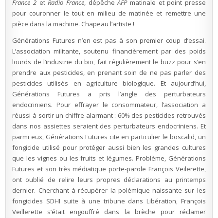
France 2
et
Radio France
, dépêche
AFP
matinale et point presse
pour couronner le tout en milieu de matinée et remettre une
pièce dans la machine. Chapeau l’artiste !
Générations Futures n’en est pas à son premier coup d’essai.
L’association militante, soutenu financièrement par des poids
lourds de l’industrie du bio, fait régulièrement le buzz pour s’en
prendre aux pesticides, en prenant soin de ne pas parler des
pesticides utilisés en agriculture biologique. Et aujourd’hui,
Générations Futures a pris l’angle des perturbateurs
endocriniens. Pour effrayer le consommateur, l’association a
réussi à sortir un chiffre alarmant : 60% des pesticides retrouvés
dans nos assiettes seraient des perturbateurs endocriniens. Et
parmi eux, Générations Futures cite en particulier le boscalid, un
fongicide utilisé pour protéger aussi bien les grandes cultures
que les vignes ou les fruits et légumes. Problème, Générations
Futures et son très médiatique porte-parole François Veilerette,
ont oublié de relire leurs propres déclarations au printemps
dernier. Cherchant à récupérer la polémique naissante sur les
fongicides SDHI suite à une tribune dans Libération, François
Veillerette s’était engouffré dans la brèche pour réclamer