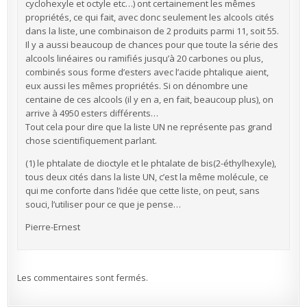
cyclohexyle et octyle etc…) ont certainement les mêmes
propriétés, ce qui fait, avec donc seulement les alcools cités
dans la liste, une combinaison de 2 produits parmi 11, soit 55.
Il y a aussi beaucoup de chances pour que toute la série des
alcools linéaires ou ramifiés jusqu’à 20 carbones ou plus,
combinés sous forme d’esters avec l’acide phtalique aient,
eux aussi les mêmes propriétés. Si on dénombre une
centaine de ces alcools (il y en a, en fait, beaucoup plus), on
arrive à 4950 esters différents…
Tout cela pour dire que la liste UN ne représente pas grand
chose scientifiquement parlant.
(1) le phtalate de dioctyle et le phtalate de bis(2-éthylhexyle),
tous deux cités dans la liste UN, c’est la même molécule, ce
qui me conforte dans l’idée que cette liste, on peut, sans
souci, l’utiliser pour ce que je pense…
Pierre-Ernest
Les commentaires sont fermés.