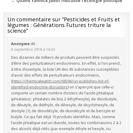
l’article
← Quand Yannick Jadot ridiculise l’écologie politique
Un commentaire sur “
Pesticides et Fruits et
légumes : Générations Futures triture la
science
”
Anonyme
dit :
4 septembre 2018 à 16:03
Des dizaines de milliers de produits peuvent être suspectés
d’être des perturbateurs endocriniens. En effet, si l’on prend ,
à titre d’exemple, la liste UN des 45 substances susceptibles
d’avoir des effets de perturbateurs endocriniens,
(
https://chemicalwatch.com/68296/un-publishes-list-of-
identified-endocrine-disruptors
) on s’aperçoit que celle-ci
comporte un certain nombre d’esters de l’acide phtalique
(phtalates) : phtalates de bis( 2-éthylhexyle), de diisobutyle,
de dibutyle, de diéthyle, de dihexyle, de dicyclohexyle, de
dioctyle (1), de diisodécyle, de diundécyle et de benzyle et
butyle. Ce qui fait déjà 10 produits identifiés. Mais, comme
l’acide phtalique est un diacide, toutes les combinaisons 2 à 2
des alcools déjà cités (par exemple éthyle et hexyle, ou