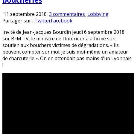
sur
Publié
11 septembre 2018
3 commentaires
Lobbying
« C’est
en
Partager sur :
Twitter
Facebook
de
Invité de Jean-Jacques Bourdin jeudi 6 septembre 2018
la
sur BFM TV, le ministre de l’Intérieur a affirmé son
dictature »
soutien aux bouchers victimes de dégradations. « Ils
dénonce
peuvent compter sur moi. je suis moi-même un amateur
Gérard
de charcuterie ». On en attendait pas moins d’un Lyonnais
Collomb
!
à
propos
des
attaques
véganes
visant
des
boucheries