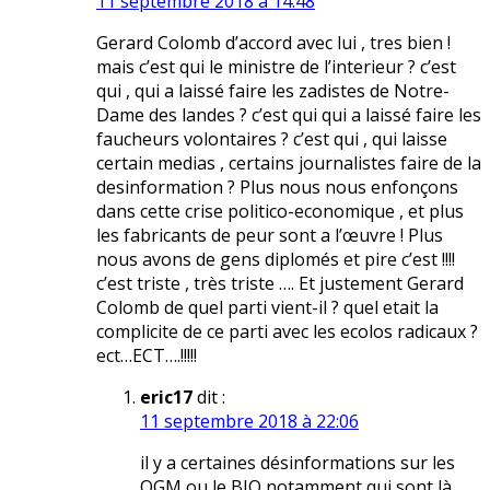
11 septembre 2018 à 14:48
Gerard Colomb d’accord avec lui , tres bien !
mais c’est qui le ministre de l’interieur ? c’est
qui , qui a laissé faire les zadistes de Notre-
Dame des landes ? c’est qui qui a laissé faire les
faucheurs volontaires ? c’est qui , qui laisse
certain medias , certains journalistes faire de la
desinformation ? Plus nous nous enfonçons
dans cette crise politico-economique , et plus
les fabricants de peur sont a l’œuvre ! Plus
nous avons de gens diplomés et pire c’est !!!!
c’est triste , très triste …. Et justement Gerard
Colomb de quel parti vient-il ? quel etait la
complicite de ce parti avec les ecolos radicaux ?
ect…ECT….!!!!!
eric17
dit :
11 septembre 2018 à 22:06
il y a certaines désinformations sur les
OGM ou le BIO notamment qui sont là