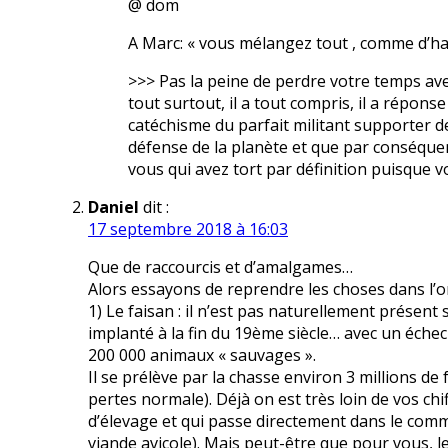
@ dom
A Marc: « vous mélangez tout , comme d’ha
>>> Pas la peine de perdre votre temps ave
tout surtout, il a tout compris, il a réponse
catéchisme du parfait militant supporter d
défense de la planète et que par conséquen
vous qui avez tort par définition puisque vo
Daniel
dit :
17 septembre 2018 à 16:03
Que de raccourcis et d’amalgames…
Alors essayons de reprendre les choses dans l’or
1) Le faisan : il n’est pas naturellement présent su
implanté à la fin du 19ème siècle… avec un échec 
200 000 animaux « sauvages ».
Il se prélève par la chasse environ 3 millions d
pertes normale). Déjà on est très loin de vos c
d’élevage et qui passe directement dans le comm
viande avicole). Mais peut-être que pour vous, l