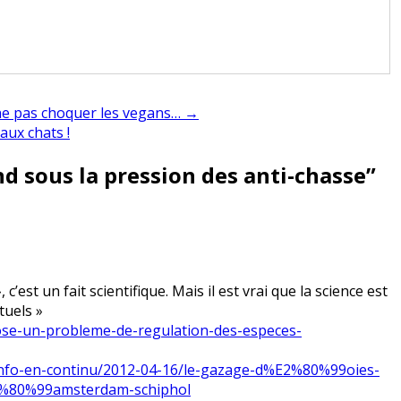
e pas choquer les vegans… →
aux chats !
d sous la pression des anti-chasse
”
 c’est un fait scientifique. Mais il est vrai que la science est
tuels »
pose-un-probleme-de-regulation-des-especes-
/l-info-en-continu/2012-04-16/le-gazage-d%E2%80%99oies-
2%80%99amsterdam-schiphol