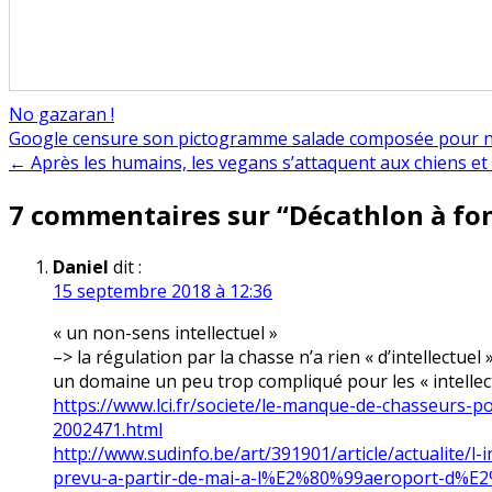
No gazaran !
Navigation
Google censure son pictogramme salade composée pour n
← Après les humains, les vegans s’attaquent aux chiens et 
de
7 commentaires sur “
Décathlon à fon
l’article
Daniel
dit :
15 septembre 2018 à 12:36
« un non-sens intellectuel »
–> la régulation par la chasse n’a rien « d’intellectuel »,
un domaine un peu trop compliqué pour les « intellec
https://www.lci.fr/societe/le-manque-de-chasseurs-
2002471.html
http://www.sudinfo.be/art/391901/article/actualite
prevu-a-partir-de-mai-a-l%E2%80%99aeroport-d%E