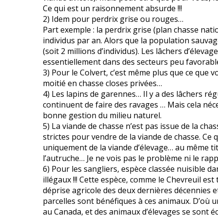
Ce qui est un raisonnement absurde !!!
2) Idem pour perdrix grise ou rouges…
Part exemple : la perdrix grise (plan chasse nat
individus par an. Alors que la population sauvag
(soit 2 millions d’individus). Les lâchers d’éleva
essentiellement dans des secteurs peu favorable
3) Pour le Colvert, c’est même plus que ce que vo
moitié en chasse closes privées…
4) Les lapins de garennes… Il y a des lâchers r
continuent de faire des ravages … Mais cela n
bonne gestion du milieu naturel.
5) La viande de chasse n’est pas issue de la chass
strictes pour vendre de la viande de chasse. Ce 
uniquement de la viande d’élevage… au même titre
l’autruche… Je ne vois pas le problème ni le rap
6) Pour les sangliers, espèce classée nuisible d
illégaux !!! Cette espèce, comme le Chevreuil est t
déprise agricole des deux dernières décennies et 
parcelles sont bénéfiques à ces animaux. D’où 
au Canada, et des animaux d’élevages se sont é