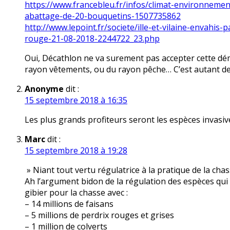
https://www.francebleu.fr/infos/climat-environnemen
abattage-de-20-bouquetins-1507735862
http://www.lepoint.fr/societe/ille-et-vilaine-envahis-
rouge-21-08-2018-2244722_23.php
Oui, Décathlon ne va surement pas accepter cette dé
rayon vêtements, ou du rayon pêche… C’est autant de 
Anonyme
dit :
15 septembre 2018 à 16:35
Les plus grands profiteurs seront les espèces invasiv
Marc
dit :
15 septembre 2018 à 19:28
» Niant tout vertu régulatrice à la pratique de la chas
Ah l’argument bidon de la régulation des espèces qui
gibier pour la chasse avec :
– 14 millions de faisans
– 5 millions de perdrix rouges et grises
– 1 million de colverts