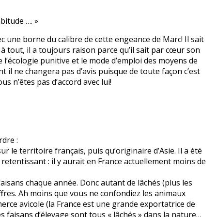
bitude …. »
c une borne du calibre de cette engeance de Marc! Il sait
 à tout, il a toujours raison parce qu’il sait par cœur son
e l’écologie punitive et le mode d’emploi des moyens de
t il ne changera pas d’avis puisque de toute façon c’est
us n’êtes pas d’accord avec lui!
dre :
r le territoire français, puis qu’originaire d’Asie. Il a été
retentissant : il y aurait en France actuellement moins de
e faisans chaque année. Donc autant de lâchés (plus les
hiffres. Ah moins que vous ne confondiez les animaux
erce avicole (la France est une grande exportatrice de
es faisans d’élevage sont tous « lâchés » dans la nature…