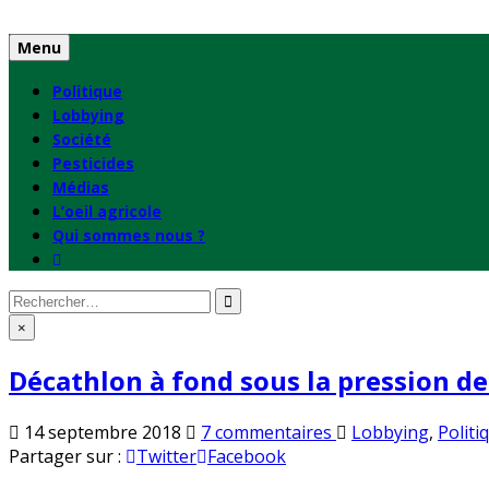
Skip
to
Menu
content
Politique
Lobbying
Société
Pesticides
Médias
L’oeil agricole
Qui sommes nous ?
Rechercher
:
×
Décathlon à fond sous la pression de
sur
Publié
14 septembre 2018
7 commentaires
Lobbying
,
Politi
Décathlon
en
Partager sur :
Twitter
Facebook
à