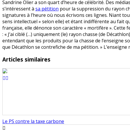
Sandrine Olier a son quart d’heure de célébrité. Des méd
fond
s’intéressent à
sa pétition
pour la suppression du rayon ch
sous
signatures à l’heure où nous écrivons ces lignes. Niant tout
la
sens intellectuel » selon elle) et étant indifférente au fait qu
pression
française, elle dénonce son caractère « mortifère ». Cette
des
: « J’ai ciblé (…) uniquement (le) rayon chasse (de Décathlon)
anti-
entendant que les produits pour la chasse de l’enseigne son
chasse
que Décathlon se contrefiche de ma pétition. » L’enseigne 
Articles similaires
Le PS contre la taxe carbone