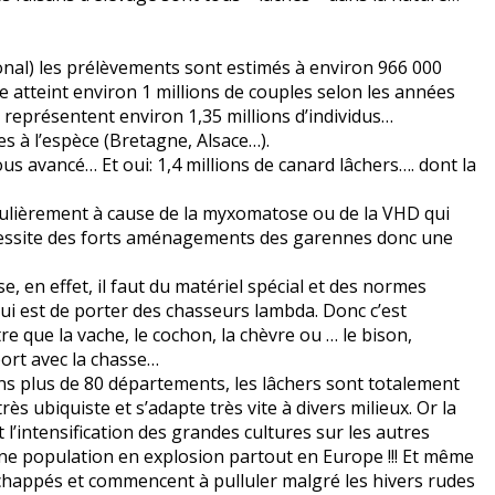
ional) les prélèvements sont estimés à environ 966 000
e atteint environ 1 millions de couples selon les années
ge représentent environ 1,35 millions d’individus…
s à l’espèce (Bretagne, Alsace…).
us avancé… Et oui: 1,4 millions de canard lâchers…. dont la
égulièrement à cause de la myxomatose ou de la VHD qui
écessite des forts aménagements des garennes donc une
e, en effet, il faut du matériel spécial et des normes
qui est de porter des chasseurs lambda. Donc c’est
 que la vache, le cochon, la chèvre ou … le bison,
port avec la chasse…
ans plus de 80 départements, les lâchers sont totalement
rès ubiquiste et s’adapte très vite à divers milieux. Or la
l’intensification des grandes cultures sur les autres
une population en explosion partout en Europe !!! Et même
chappés et commencent à pulluler malgré les hivers rudes