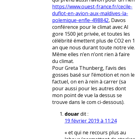
https://www.ouest-france.fr/cecile-
duflot-en-avion-aux-maldives-la-
polemique-enfle-498842
, Davos
conférence pour le climat avec Al
gore 1500 jet privée, et toutes les
célébrité émettent plus de CO2 en 1
an que nous durant toute notre vie.
Même elles n’en n’ont rien à faire
du climat.
Pour Greta Thunberg, l’avis des
gosses basé sur l’émotion et non le
factuel, on en à rein à carrer (sa
pour aussi pour les autres dont
mon point de vue la dessus se
trouve dans le com ci-dessous).
douar
dit :
19 février 2019 à 11:24
« et qui ne recours plus au