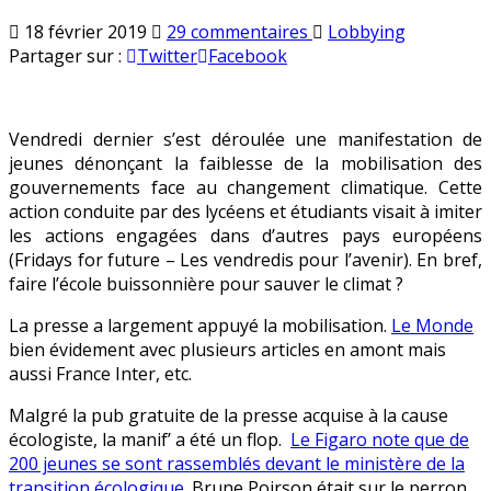
sur
Publié
18 février 2019
29 commentaires
Lobbying
La
en
Partager sur :
Twitter
Facebook
grève
des
jeunes
Vendredi dernier s’est déroulée une manifestation de
pour
jeunes dénonçant la faiblesse de la mobilisation des
le
gouvernements face au changement climatique. Cette
climat
action conduite par des lycéens et étudiants visait à imiter
fait
les actions engagées dans d’autres pays européens
un
(Fridays for future – Les vendredis pour l’avenir). En bref,
flop
faire l’école buissonnière pour sauver le climat ?
La presse a largement appuyé la mobilisation.
Le Monde
bien évidement avec plusieurs articles en amont mais
aussi France Inter, etc.
Malgré la pub gratuite de la presse acquise à la cause
écologiste, la manif’ a été un flop.
Le Figaro note que de
200 jeunes se sont rassemblés devant le ministère de la
transition écologique
. Brune Poirson était sur le perron