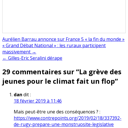
Aurélien Barrau annonce sur France 5 « la fin du monde »
Navigation
« Grand Débat National » : les ruraux participent
massivement →
de
← Gilles-Eric Seralini dérape
l’article
29 commentaires sur “
La grève des
jeunes pour le climat fait un flop
”
dan
dit :
18 février 2019 à 11:46
Mais peut-être une des conséquences ? :
https://www.contrepoints.org/2019/02/18/337392-
de-rugy-prepare-une-monstruosite-legislative