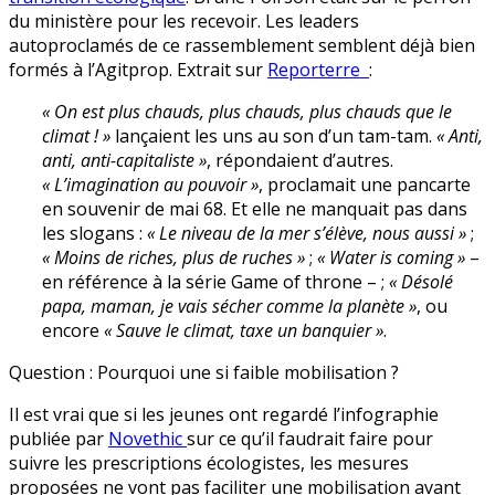
du ministère pour les recevoir. Les leaders
autoproclamés de ce rassemblement semblent déjà bien
formés à l’Agitprop. Extrait sur
Reporterre
:
«
On est plus chauds, plus chauds, plus chauds que le
climat
!
»
lançaient les uns au son d’un tam-tam.
«
Anti,
anti, anti-capitaliste
»
, répondaient d’autres.
«
L’imagination au pouvoir
»
, proclamait une pancarte
en souvenir de mai 68. Et elle ne manquait pas dans
les slogans :
«
Le niveau de la mer s’élève, nous aussi
»
;
«
Moins de riches, plus de ruches
»
;
«
Water is coming
»
–
en référence à la série Game of throne – ;
«
Désolé
papa, maman, je vais sécher comme la planète
»
, ou
encore
«
Sauve le climat, taxe un banquier
»
.
Question : Pourquoi une si faible mobilisation ?
Il est vrai que si les jeunes ont regardé l’infographie
publiée par
Novethic
sur ce qu’il faudrait faire pour
suivre les prescriptions écologistes, les mesures
proposées ne vont pas faciliter une mobilisation avant