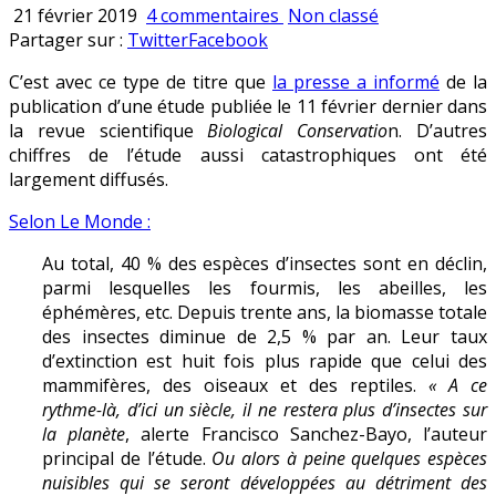
sur
Publié
21 février 2019
4 commentaires
Non classé
Le
en
Partager sur :
Twitter
Facebook
buzz
C’est avec ce type de titre que
la presse a informé
de la
sur
publication d’une étude publiée le 11 février dernier dans
les
la revue scientifique
Biological Conservatio
n. D’autres
insectes
chiffres de l’étude aussi catastrophiques ont été
qui
largement diffusés.
pourraient
disparaître
Selon Le Monde :
totalement
dans
Au total, 40 % des espèces d’insectes sont en déclin,
un
parmi lesquelles les fourmis, les abeilles, les
siècle
éphémères, etc. Depuis trente ans, la biomasse totale
des insectes diminue de 2,5 % par an. Leur taux
d’extinction est huit fois plus rapide que celui des
mammifères, des oiseaux et des reptiles.
« A ce
rythme-là, d’ici un siècle, il ne restera plus d’insectes sur
la planète
, alerte Francisco Sanchez-Bayo, l’auteur
principal de l’étude.
Ou alors à peine quelques espèces
nuisibles qui se seront développées au détriment des