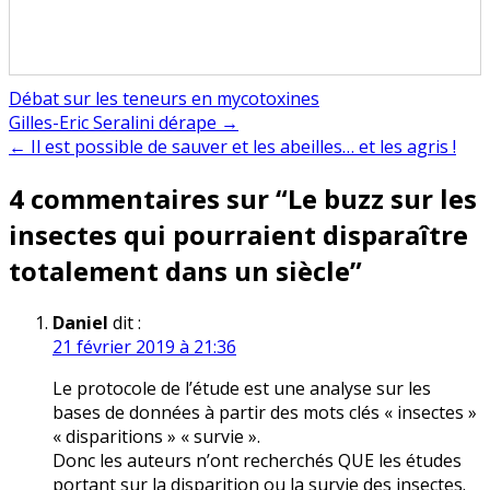
Débat sur les teneurs en mycotoxines
Navigation
Gilles-Eric Seralini dérape →
← Il est possible de sauver et les abeilles… et les agris !
de
4 commentaires sur “
Le buzz sur les
l’article
insectes qui pourraient disparaître
totalement dans un siècle
”
Daniel
dit :
21 février 2019 à 21:36
Le protocole de l’étude est une analyse sur les
bases de données à partir des mots clés « insectes »
« disparitions » « survie ».
Donc les auteurs n’ont recherchés QUE les études
portant sur la disparition ou la survie des insectes.