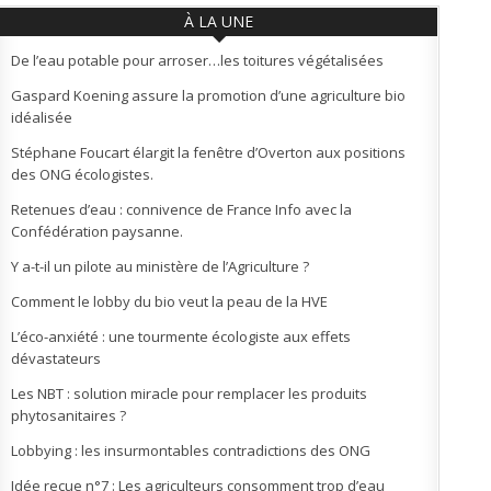
À LA UNE
De l’eau potable pour arroser…les toitures végétalisées
Gaspard Koening assure la promotion d’une agriculture bio
idéalisée
Stéphane Foucart élargit la fenêtre d’Overton aux positions
des ONG écologistes.
Retenues d’eau : connivence de France Info avec la
Confédération paysanne.
Y a-t-il un pilote au ministère de l’Agriculture ?
Comment le lobby du bio veut la peau de la HVE
L’éco-anxiété : une tourmente écologiste aux effets
dévastateurs
Les NBT : solution miracle pour remplacer les produits
phytosanitaires ?
Lobbying : les insurmontables contradictions des ONG
Idée reçue n°7 : Les agriculteurs consomment trop d’eau