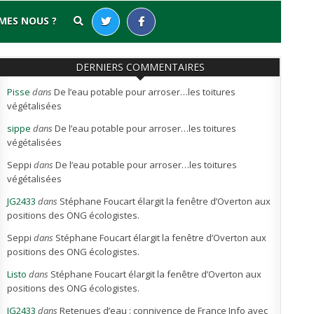
MES NOUS ?
DERNIERS COMMENTAIRES
Pisse
dans
De l’eau potable pour arroser…les toitures
végétalisées
sippe
dans
De l’eau potable pour arroser…les toitures
végétalisées
Seppi
dans
De l’eau potable pour arroser…les toitures
végétalisées
JG2433
dans
Stéphane Foucart élargit la fenêtre d’Overton aux
positions des ONG écologistes.
Seppi
dans
Stéphane Foucart élargit la fenêtre d’Overton aux
positions des ONG écologistes.
Listo
dans
Stéphane Foucart élargit la fenêtre d’Overton aux
positions des ONG écologistes.
JG2433
dans
Retenues d’eau : connivence de France Info avec