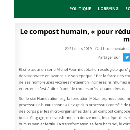
Skip
to
POLITIQUE
LOBBYING
S
content
Le compost humain, « pour rédu
m
21 mars 2019
11 commentaires
Partager sur :
Et si le tueur en série Michel Fourniret était un écologiste qui s’
de visionnaire en avance sur son époque ? Par la force des ch
de ses nombreuses victimes n’étaient ni incinérés ni inhumés
enterrées, c’est-à-dire, à peu de choses près, « humusées ».
Sur le site Humusation.org, la fondation Métamorphose pour mo
processus d’humusation : « Il s’agit d’un processus contrôlé de
des corps par les micro-organismes dans un compost composé
bois d’élagage, qui transforme, en douze mois, les dépouilles 
humus sain et fertile. La transformation se fera hors sol, le co