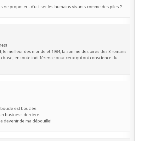
ls ne proposent d’utiliser les humains vivants comme des piles ?
nes!
t, le meilleur des monde et 1984, la somme des pires des 3 romans
e la base, en toute indifférence pour ceux qui ont conscience du
 boucle est bouclée.
 un business derrière.
le devenir de ma dépouille!