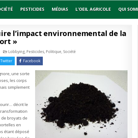
OCIÉTÉ
PESTICIDES
MÉDIAS
L’OEIL AGRICOLE
QUI SOM
ire l’impact environnemental de la
ort »
sur
Publié
Lobbying
,
Pesticides
,
Politique
,
Société
Le
en
compost
Twitter
Facebook
humain,
« pour
réduire
ignore, une sorte
l’impact
environnemental
oses, les corps
de
la
 mais simplement
mort »
urir… décrit le
 transformation
 de broyats de
mortelles en
rps étant déposé