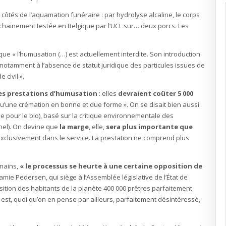
côtés de l’aquamation funéraire : par hydrolyse alcaline, le corps
ochainement testée en Belgique par l’UCL sur… deux porcs. Les
 que « l’humusation (…) est actuellement interdite. Son introduction
 notamment à l’absence de statut juridique des particules issues de
 civil ».
es prestations d’humusation
: elles
devraient coûter 5 000
qu’une crémation en bonne et due forme ». On se disait bien aussi
 pour le bio), basé sur la critique environnementale des
nel). On devine que
la marge
, elle,
sera plus importante que
exclusivement dans le service. La prestation ne comprend plus
 mains,
« le processus se heurte à une certaine opposition de
amie Pedersen, qui siège à l’Assemblée législative de l’État de
sition des habitants de la planète 400 000 prêtres parfaitement
on est, quoi qu’on en pense par ailleurs, parfaitement désintéressé,