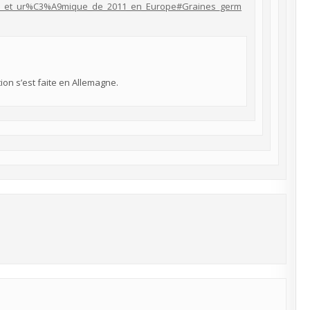
e_et_ur%C3%A9mique_de_2011_en_Europe#Graines_germ
ion s’est faite en Allemagne.