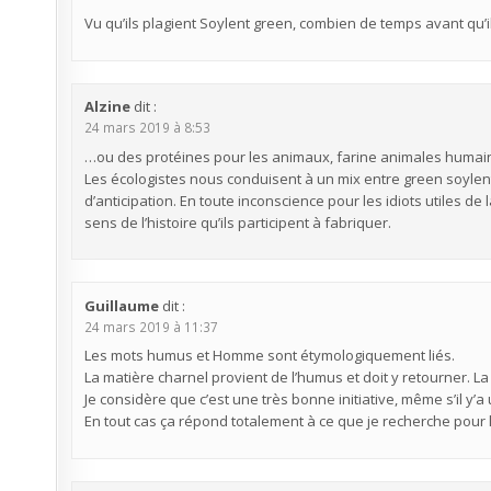
Vu qu’ils plagient Soylent green, combien de temps avant qu’i
Alzine
dit :
24 mars 2019 à 8:53
…ou des protéines pour les animaux, farine animales humai
Les écologistes nous conduisent à un mix entre green soylen
d’anticipation. En toute inconscience pour les idiots utiles d
sens de l’histoire qu’ils participent à fabriquer.
Guillaume
dit :
24 mars 2019 à 11:37
Les mots humus et Homme sont étymologiquement liés.
La matière charnel provient de l’humus et doit y retourner. La
Je considère que c’est une très bonne initiative, même s’il y’a
En tout cas ça répond totalement à ce que je recherche pour 