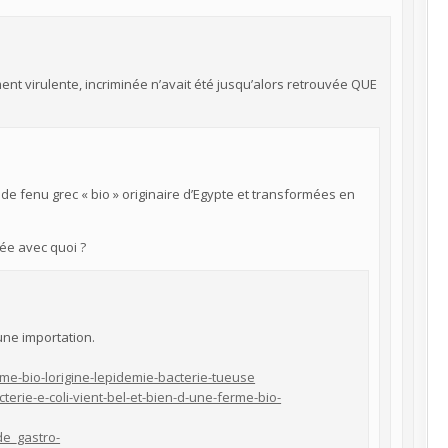
ment virulente, incriminée n’avait été jusqu’alors retrouvée QUE
de fenu grec « bio » originaire d’Egypte et transformées en
sée avec quoi ?
une importation.
erme-bio-lorigine-lepidemie-bacterie-tueuse
terie-e-coli-vient-bel-et-bien-d-une-ferme-bio-
de_gastro-