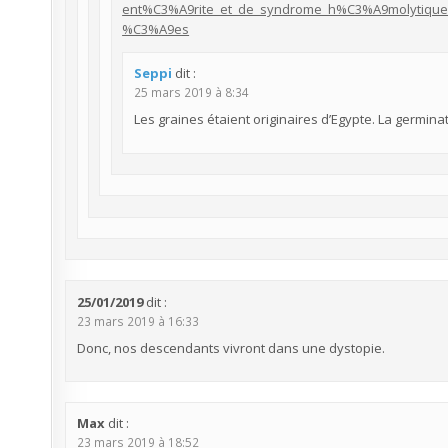
ent%C3%A9rite_et_de_syndrome_h%C3%A9molytiqu
%C3%A9es
Seppi
dit :
25 mars 2019 à 8:34
Les graines étaient originaires d’Egypte. La germinat
25/01/2019
dit :
23 mars 2019 à 16:33
Donc, nos descendants vivront dans une dystopie.
Max
dit :
23 mars 2019 à 18:52