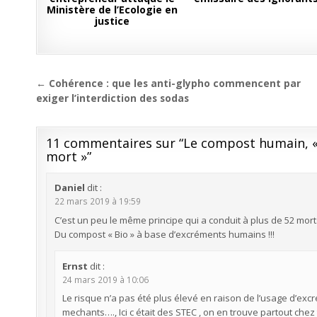
Ministère de l’Ecologie en
justice
Navigation
← Cohérence : que les anti-glypho commencent par
de
exiger l’interdiction des sodas
l’article
11 commentaires sur “
Le compost humain, «
mort »
”
Daniel
dit :
22 mars 2019 à 19:59
C’est un peu le même principe qui a conduit à plus de 52 mor
Du compost « Bio » à base d’excréments humains !!!
Ernst
dit :
24 mars 2019 à 10:06
Le risque n’a pas été plus élevé en raison de l’usage d’exc
mechants…., Ici c était des STEC , on en trouve partout che