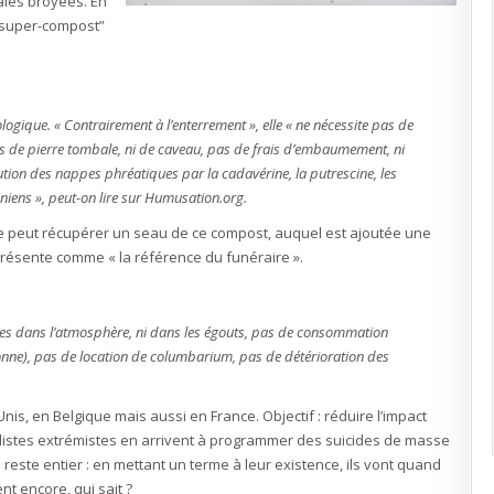
ales broyées. En
 “super-compost”
gique. « Contrairement à l’enterrement », elle « ne nécessite pas de
ais de pierre tombale, ni de caveau, pas de frais d’embaumement, ni
ution des nappes phréatiques par la cadavérine, la putrescine, les
niens », peut-on lire sur Humusation.org.
le peut récupérer un seau de ce compost, auquel est ajoutée une
e présente comme « la référence du funéraire ».
xiques dans l’atmosphère, ni dans les égouts, pas de consommation
sonne), pas de location de columbarium, pas de détérioration des
nis, en Belgique mais aussi en France. Objectif : réduire l’impact
alistes extrémistes en arrivent à programmer des suicides de masse
este entier : en mettant un terme à leur existence, ils vont quand
nt encore, qui sait ?