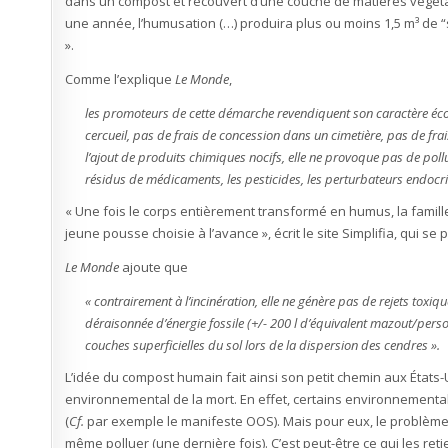
dans un compost et recouvert d’une couche de matières végét
une année, l’humusation (…) produira plus ou moins 1,5 m³ de
».
Comme l’explique
Le Monde
,
les promoteurs de cette démarche revendiquent son caractère écolo
cercueil, pas de frais de concession dans un cimetière, pas de fr
l’ajout de produits chimiques nocifs, elle ne provoque pas de poll
résidus de médicaments, les pesticides, les perturbateurs endocri
« Une fois le corps entièrement transformé en humus, la famil
jeune pousse choisie à l’avance », écrit le site Simplifia, qui s
Le Monde
ajoute que
« contrairement à l’incinération, elle ne génère pas de rejets to
déraisonnée d’énergie fossile (+/- 200 l d’équivalent mazout/per
couches superficielles du sol lors de la dispersion des cendres ».
L’idée du compost humain fait ainsi son petit chemin aux États-U
environnemental de la mort. En effet, certains environnement
(
Cf.
par exemple le manifeste OOS). Mais pour eux, le problème r
même polluer (une dernière fois). C’est peut-être ce qui les retie