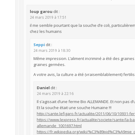
loup garou
dit :
24 mars 2019 à 17:51
il me semble pourtant que la souche d’e coli, particulière
chez les humains
Seppi
dit :
24 mars 2019 à 18:30
Même impression. L’aliment incriminé a été des graines 
graines germées.
A votre avis, la culture a été (vraisemblablement) fertili
Daniel
dit :
24 mars 2019 à 22:16
Il s’agissait d’une ferme Bio ALLEMANDE. Et non pas d’
Et la souche était une souche Humaine !!!
http://sante.lefigaro.fr/actualite/2011/06/10/10931-f
https://www.lexpress.fr/actualite/societe/sante/la-bac
allemande_1001697.html
https://fr.wikipedia.org/wiki/%C3%89pid%C3%A9mie_