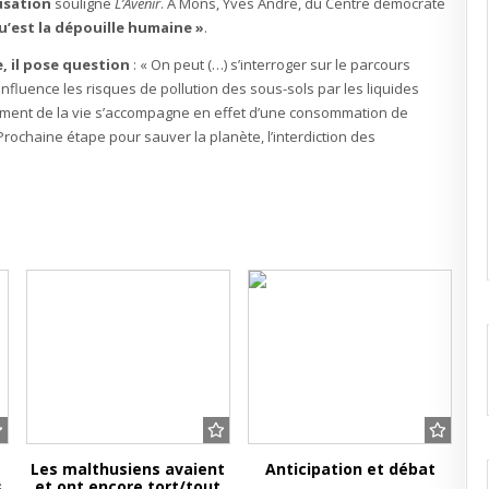
usation
souligne
L’Avenir
. A Mons, Yves André, du Centre démocrate
u’est la dépouille humaine »
.
, il pose question
: « On peut (…) s’interroger sur le parcours
nfluence les risques de pollution des sous-sols par les liquides
gement de la vie s’accompagne en effet d’une consommation de
chaine étape pour sauver la planète, l’interdiction des
Les malthusiens avaient
Anticipation et débat
s
et ont encore tort/tout