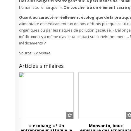
Des élus belges s’interrogent sur la pertinence de l’hum
humaniste, remarque :
« On touche là à un élément sacré q
Quant au caractère réellement écologique de la pratique
alimentaire et médicamenteux de nos défunts puisque celui-ci i
organiques ou par les risques de pollution gazeuse. » L’allon
médicaments à même d’avoir un impact sur l’environnement… Pro
médicaments ?
Source :
Le Monde
Articles similaires
« ecobang » ! Un
Monsanto, bouc
entrepreneur attaque le
émissaire des ignorant