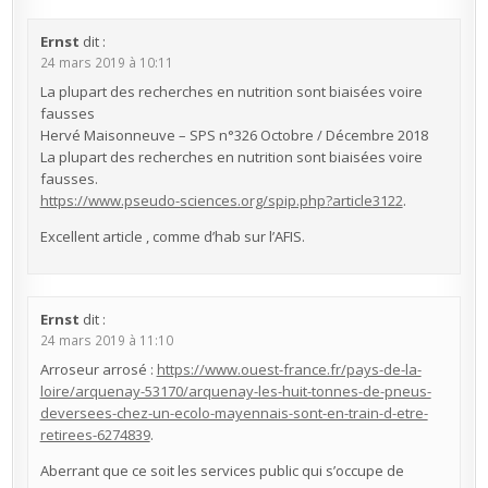
Ernst
dit :
24 mars 2019 à 10:11
La plupart des recherches en nutrition sont biaisées voire
fausses
Hervé Maisonneuve – SPS n°326 Octobre / Décembre 2018
La plupart des recherches en nutrition sont biaisées voire
fausses.
https://www.pseudo-sciences.org/spip.php?article3122
.
Excellent article , comme d’hab sur l’AFIS.
Ernst
dit :
24 mars 2019 à 11:10
Arroseur arrosé :
https://www.ouest-france.fr/pays-de-la-
loire/arquenay-53170/arquenay-les-huit-tonnes-de-pneus-
deversees-chez-un-ecolo-mayennais-sont-en-train-d-etre-
retirees-6274839
.
Aberrant que ce soit les services public qui s’occupe de