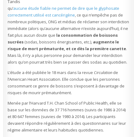
glypho
Tandis
commencent
par
qu’
aucune étude fiable ne permet de dire que le glyphosate
exiger
correctement utilisé est cancérigène
, ce qui n’empêche pas de
l’interdiction
des
nombreux politiques, ONG et médias de réclamer son interdiction
sodas
immédiate (alors qu’aucune alternative n’existe aujourd’hui), il ne
fait plus aucun doute que
la consommation de boissons
sucrées
(sodas, boissons énergisantes, etc.),
augmente le
risque de mort prématurée, et ce dès la première canette
.
Mais là, il n’y a plus personne pour demander leur interdiction
alors qu’on pourrait très bien se passer des sodas au quotidien.
L’étude a été publiée le 18 mars dans la revue
Circulation
de
l’American Heart Association. Elle conclue que les personnes
consommant ce genre de boissons s’exposent à davantage de
risques de mourir prématurément.
Menée par l’Harvard T.H. Chan School of Public Health, elle se
base sur les données de 37 716 hommes (suivis de 1986 à 2014)
et 80 647 femmes (suivies de 1980 à 2014). Les participants
devaient répondre régulièrement à des questionnaires sur leur
régime alimentaire et leurs habitudes quotidiennes.