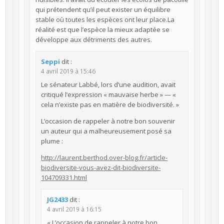
qui prétendent qu’il peut exister un équilibre
stable où toutes les espèces ont leur place.La
réalité est que l’espèce la mieux adaptée se
développe aux détriments des autres.
Seppi
dit :
4 avril 2019 à 15:46
Le sénateur Labbé, lors d’une audition, avait
critiqué l’expression « mauvaise herbe » — «
cela n’existe pas en matière de biodiversité. »
L’occasion de rappeler à notre bon souvenir
un auteur qui a malheureusement posé sa
plume :
http://laurent.berthod.over-blog.fr/article-
biodiversite-vous-avez-dit-biodiversite-
104709331.html
JG2433
dit :
4 avril 2019 à 16:15
« L’occasion de rappeler à notre bon