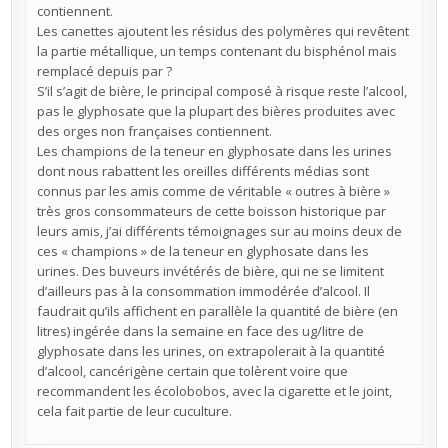
contiennent.
Les canettes ajoutent les résidus des polymères qui revêtent
la partie métallique, un temps contenant du bisphénol mais
remplacé depuis par ?
S’il s’agit de bière, le principal composé à risque reste l’alcool,
pas le glyphosate que la plupart des bières produites avec
des orges non françaises contiennent.
Les champions de la teneur en glyphosate dans les urines
dont nous rabattent les oreilles différents médias sont
connus par les amis comme de véritable « outres à bière »
très gros consommateurs de cette boisson historique par
leurs amis, j’ai différents témoignages sur au moins deux de
ces « champions » de la teneur en glyphosate dans les
urines. Des buveurs invétérés de bière, qui ne se limitent
d’ailleurs pas à la consommation immodérée d’alcool. Il
faudrait qu’ils affichent en parallèle la quantité de bière (en
litres) ingérée dans la semaine en face des ug/litre de
glyphosate dans les urines, on extrapolerait à la quantité
d’alcool, cancérigène certain que tolèrent voire que
recommandent les écolobobos, avec la cigarette et le joint,
cela fait partie de leur cuculture.