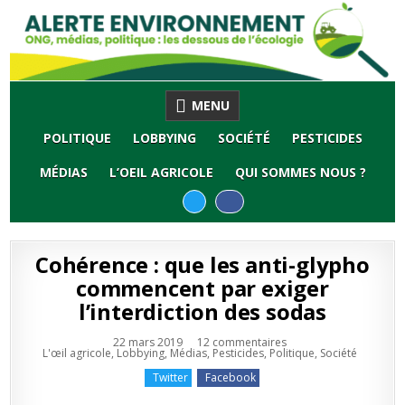
Skip
to
content
MENU
POLITIQUE
LOBBYING
SOCIÉTÉ
PESTICIDES
MÉDIAS
L’OEIL AGRICOLE
QUI SOMMES NOUS ?
Cohérence : que les anti-glypho
commencent par exiger
l’interdiction des sodas
sur
22 mars 2019
12 commentaires
Publié
Cohérence
L'œil agricole
,
Lobbying
,
Médias
,
Pesticides
,
Politique
,
Société
en
:
que
Twitter
Facebook
les
anti-