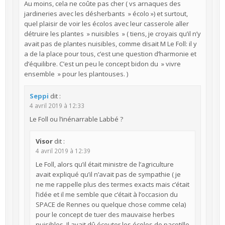
Au moins, cela ne coûte pas cher ( vs arnaques des
jardineries avec les désherbants » écolo ») et surtout,
quel plaisir de voir les écolos avec leur casserole aller
détruire les plantes » nuisibles » ( tiens, je croyais qu’il n’y
avait pas de plantes nuisibles, comme disait M Le Foll: il y
a de la place pour tous, c’est une question d’harmonie et
d’équilibre. C’est un peu le concept bidon du » vivre
ensemble » pour les plantouses. )
Seppi
dit :
4 avril 2019 à 12:33
Le Foll ou l’inénarrable Labbé ?
Visor
dit :
4 avril 2019 à 12:39
Le Foll, alors qu’il était ministre de l’agriculture
avait expliqué qu’il n’avait pas de sympathie ( je
ne me rappelle plus des termes exacts mais c’était
l’idée et il me semble que c’était à l’occasion du
SPACE de Rennes ou quelque chose comme cela)
pour le concept de tuer des mauvaise herbes
nuisibles. Il avait dû écouter les écolos de pacotille