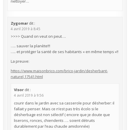
nettoyer…
Zygomar
dit :
4 avril 2019 à 8:45
>>>> Quand on veut on peut….
….. sauver la planète!!!
….. et protéger la santé de ses habitants « en même temps »!!
La preuve:
https://www.maisonbrico.com/brico-jardin/desherbant-
naturel,17541.html
Visor
dit :
4 avril 2019 à 9:56
courir dans le jardin avec sa casserole pour désherber: il
fallait y penser. Mais ce n’est pas très écolo si le
désherbage est non sélectif ( encore que je doute que
liserons, ronces, chiendents …. soient détruits
durablement par l’eau chaude amidonnée)