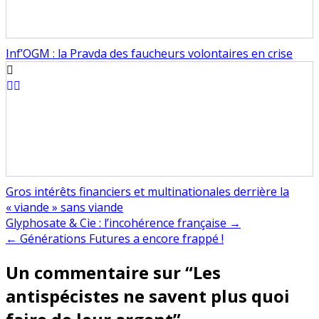
Inf’OGM : la Pravda des faucheurs volontaires en crise
Gros intérêts financiers et multinationales derrière la
« viande » sans viande
Navigation
Glyphosate & Cie : l’incohérence française →
← Générations Futures a encore frappé !
de
Un commentaire sur “
Les
l’article
antispécistes ne savent plus quoi