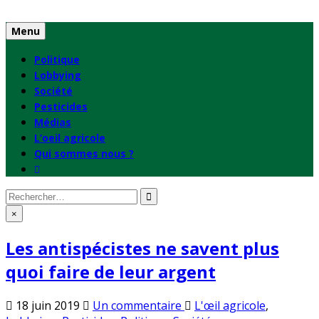
Skip
to
Menu
content
Politique
Lobbying
Société
Pesticides
Médias
L’oeil agricole
Qui sommes nous ?
Rechercher
:
×
Les antispécistes ne savent plus
quoi faire de leur argent
sur
Publié
18 juin 2019
Un commentaire
L'œil agricole
,