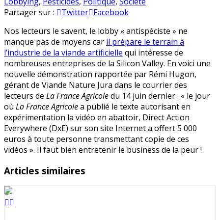
Les
en
Lobbying
,
Pesticides
,
Politique
,
Société
antispécistes
Partager sur :
Twitter
Facebook
ne
Nos lecteurs le savent, le lobby « antispéciste » ne
savent
manque pas de moyens car
il prépare le terrain à
plus
l’industrie de la viande artificielle
qui intéresse de
quoi
nombreuses entreprises de la Silicon Valley. En voici une
faire
nouvelle démonstration rapportée par Rémi Hugon,
de
gérant de Viande Nature Jura dans le courrier des
leur
lecteurs de
La France Agricole
du 14 juin dernier : « le jour
argent
où
La France Agricole
a publié le texte autorisant en
expérimentation la vidéo en abattoir, Direct Action
Everywhere (DxE) sur son site Internet a offert 5 000
euros à toute personne transmettant copie de ces
vidéos ». Il faut bien entretenir le business de la peur !
Articles similaires