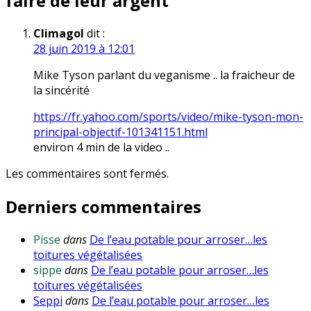
faire de leur argent
”
Climagol
dit :
28 juin 2019 à 12:01
Mike Tyson parlant du veganisme .. la fraicheur de
la sincérité
https://fr.yahoo.com/sports/video/mike-tyson-mon-
principal-objectif-101341151.html
environ 4 min de la video ..
Les commentaires sont fermés.
Derniers commentaires
Pisse
dans
De l’eau potable pour arroser…les
toitures végétalisées
sippe
dans
De l’eau potable pour arroser…les
toitures végétalisées
Seppi
dans
De l’eau potable pour arroser…les