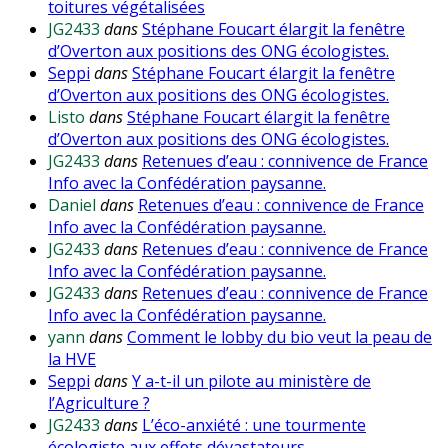
toitures végétalisées
JG2433
dans
Stéphane Foucart élargit la fenêtre
d’Overton aux positions des ONG écologistes.
Seppi
dans
Stéphane Foucart élargit la fenêtre
d’Overton aux positions des ONG écologistes.
Listo
dans
Stéphane Foucart élargit la fenêtre
d’Overton aux positions des ONG écologistes.
JG2433
dans
Retenues d’eau : connivence de France
Info avec la Confédération paysanne.
Daniel
dans
Retenues d’eau : connivence de France
Info avec la Confédération paysanne.
JG2433
dans
Retenues d’eau : connivence de France
Info avec la Confédération paysanne.
JG2433
dans
Retenues d’eau : connivence de France
Info avec la Confédération paysanne.
yann
dans
Comment le lobby du bio veut la peau de
la HVE
Seppi
dans
Y a-t-il un pilote au ministère de
l’Agriculture ?
JG2433
dans
L’éco-anxiété : une tourmente
écologiste aux effets dévastateurs