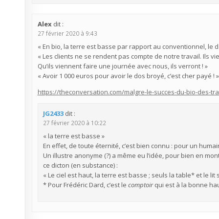
Alex
dit :
27 février 2020 à 9:43
« En bio, la terre est basse par rapport au conventionnel, le d
« Les clients ne se rendent pas compte de notre travail. Ils vi
Qu’ils viennent faire une journée avec nous, ils verront ! »
« Avoir 1 000 euros pour avoir le dos broyé, c’est cher payé ! »
https://theconversation.com/malgre-le-succes-du-bio-des-trava
JG2433
dit :
27 février 2020 à 10:22
« la terre est basse »
En effet, de toute éternité, c’est bien connu : pour un humain
Un illustre anonyme (?) a même eu l’idée, pour bien en montr
ce dicton (en substance) :
« Le ciel est haut, la terre est basse ; seuls la table* et le li
* Pour Frédéric Dard, c’est le
comptoir
qui est à la bonne hau