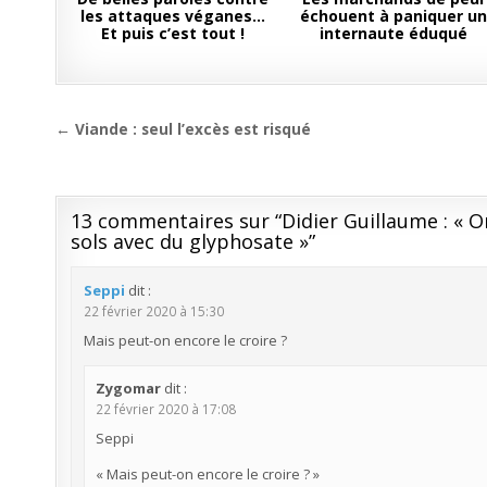
les attaques véganes…
échouent à paniquer u
Et puis c’est tout !
internaute éduqué
Navigation
← Viande : seul l’excès est risqué
de
l’article
13 commentaires sur “
Didier Guillaume : « O
sols avec du glyphosate »
”
Seppi
dit :
22 février 2020 à 15:30
Mais peut-on encore le croire ?
Zygomar
dit :
22 février 2020 à 17:08
Seppi
« Mais peut-on encore le croire ? »