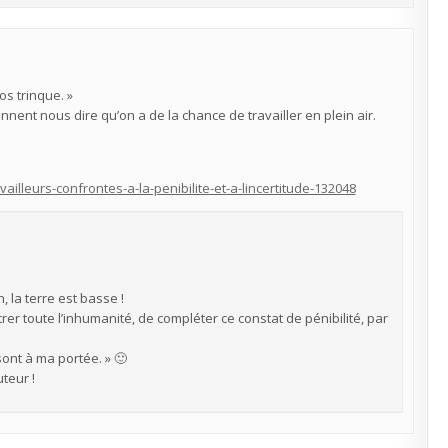
os trinque. »
ennent nous dire qu’on a de la chance de travailler en plein air.
illeurs-confrontes-a-la-penibilite-et-a-lincertitude-132048
, la terre est basse !
er toute l’inhumanité, de compléter ce constat de pénibilité, par
t sont à ma portée. » 🙂
teur !