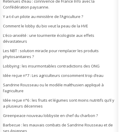
Retenues d’eau : connivence de France Info avec la
Confédération paysanne.
Y a-t-il un pilote au ministère de l’Agriculture ?
Comment le lobby du bio veut la peau de la HVE
L’éco-anxiété : une tourmente écologiste aux effets
dévastateurs
Les NBT : solution miracle pour remplacer les produits
phytosanitaires ?
Lobbying : les insurmontables contradictions des ONG
Idée reçue n°7 : Les agriculteurs consomment trop d’eau
Sandrine Rousseau ou le modèle malthusien appliqué à
l’agriculture
Idée reçue n°6 : les fruits et légumes sont moins nutritifs qu’il y
a plusieurs décennies
Greenpeace nouveau lobbyste en chef du charbon ?
Barbecue : les mauvais combats de Sandrine Rousseau et de
ses épigones