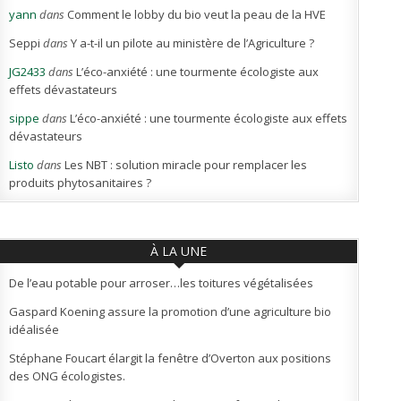
yann
dans
Comment le lobby du bio veut la peau de la HVE
Seppi
dans
Y a-t-il un pilote au ministère de l’Agriculture ?
JG2433
dans
L’éco-anxiété : une tourmente écologiste aux
effets dévastateurs
sippe
dans
L’éco-anxiété : une tourmente écologiste aux effets
dévastateurs
Listo
dans
Les NBT : solution miracle pour remplacer les
produits phytosanitaires ?
À LA UNE
De l’eau potable pour arroser…les toitures végétalisées
Gaspard Koening assure la promotion d’une agriculture bio
idéalisée
Stéphane Foucart élargit la fenêtre d’Overton aux positions
des ONG écologistes.