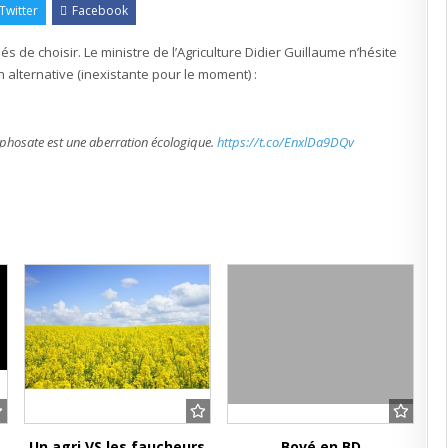
Twitter
Facebook
s de choisir. Le ministre de l’Agriculture Didier Guillaume n’hésite
e
n alternative (inexistante pour le moment) :
on
yphosate est une aberration écologique.
https://t.co/EnxlDa9DQv
 »
Un agri VS les faucheurs
Bové en BD