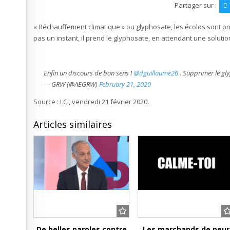
Guillaume
Partager sur :
:
« On
va
« Réchauffement climatique » ou glyphosate, les écolos sont prié
continuer
l’agricultur
pas un instant, il prend le glyphosate, en attendant une solutio
de
conservati
des
sols
avec
du
Enfin un discours de bon sens !
@dguillaume26
. Supprimer le gl
glyphosate
— GRW (@AEGRW)
February 21, 2020
Source : LCI, vendredi 21 février 2020.
Articles similaires
De belles paroles contre
Les marchands de peur