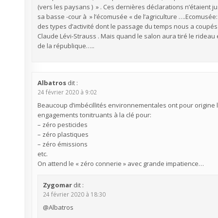
(vers les paysans ) » . Ces dernières déclarations n’étaient j
sa basse -cour à » l’écomusée « de l’agriculture ….Ecomusée
des types d’activité dont le passage du temps nous a coupés
Claude Lévi-Strauss . Mais quand le salon aura tiré le ridea
de la république…..
Albatros
dit :
24 février 2020 à 9:02
Beaucoup d’imbécillités environnementales ont pour origine
engagements tonitruants à la clé pour:
– zéro pesticides
– zéro plastiques
– zéro émissions
etc.
On attend le « zéro connerie » avec grande impatience…
Zygomar
dit :
24 février 2020 à 18:30
@Albatros