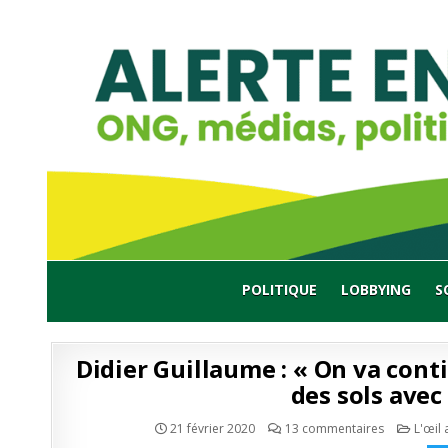
Skip
to
content
POLITIQUE
LOBBYING
S
Didier Guillaume : « On va cont
des sols avec
sur
Publi
21 février 2020
13 commentaires
L'œil 
Didier
en