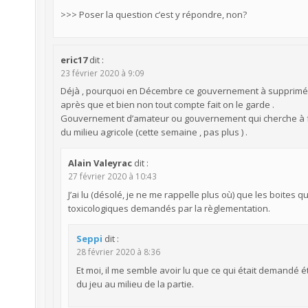
>>> Poser la question c’est y répondre, non?
eric17
dit :
23 février 2020 à 9:09
Déjà , pourquoi en Décembre ce gouvernement à supprimé 36
après que et bien non tout compte fait on le garde .
Gouvernement d’amateur ou gouvernement qui cherche à f
du milieu agricole (cette semaine , pas plus ) .
Alain Valeyrac
dit :
27 février 2020 à 10:43
J’ai lu (désolé, je ne me rappelle plus où) que les boites q
toxicologiques demandés par la règlementation.
Seppi
dit :
28 février 2020 à 8:36
Et moi, il me semble avoir lu que ce qui était demandé 
du jeu au milieu de la partie.