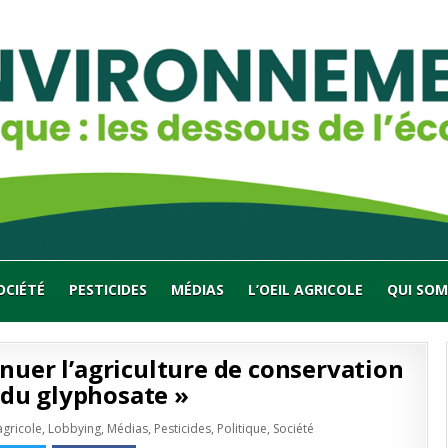
OCIÉTÉ
PESTICIDES
MÉDIAS
L’OEIL AGRICOLE
QUI SOM
inuer l’agriculture de conservation
 du glyphosate »
é
agricole
,
Lobbying
,
Médias
,
Pesticides
,
Politique
,
Société