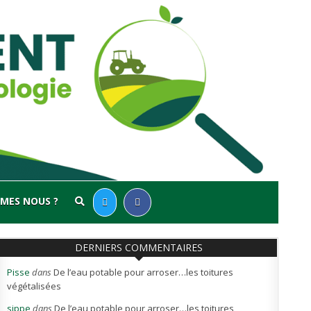
MES NOUS ?
DERNIERS COMMENTAIRES
Pisse
dans
De l’eau potable pour arroser…les toitures
végétalisées
sippe
dans
De l’eau potable pour arroser…les toitures