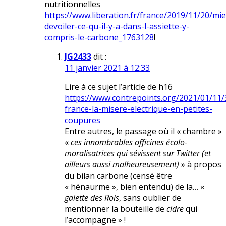
nutritionnelles
https://www.liberation.fr/france/2019/11/20/mi
devoiler-ce-qu-il-y-a-dans-l-assiette-y-
compris-le-carbone_1763128
!
JG2433
dit :
11 janvier 2021 à 12:33
Lire à ce sujet l’article de h16
https://www.contrepoints.org/2021/01/11
france-la-misere-electrique-en-petites-
coupures
Entre autres, le passage où il « chambre »
«
ces innombrables officines écolo-
moralisatrices qui sévissent sur Twitter (et
ailleurs aussi malheureusement)
» à propos
du bilan carbone (censé être
« hénaurme », bien entendu) de la… «
galette des Rois
, sans oublier de
mentionner la bouteille de
cidre
qui
l’accompagne » !