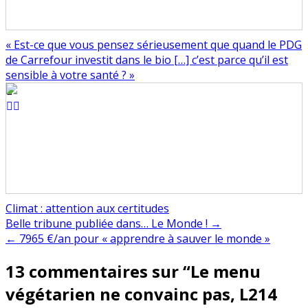
« Est-ce que vous pensez sérieusement que quand le PDG
de Carrefour investit dans le bio […] c’est parce qu’il est
sensible à votre santé ? »
Climat : attention aux certitudes
Navigation
Belle tribune publiée dans… Le Monde ! →
← 7965 €/an pour « apprendre à sauver le monde »
de
13 commentaires sur “
Le menu
l’article
végétarien ne convainc pas, L214