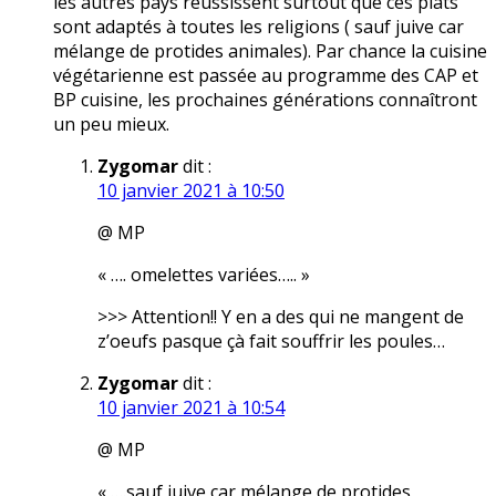
les autres pays réussissent surtout que ces plats
sont adaptés à toutes les religions ( sauf juive car
mélange de protides animales). Par chance la cuisine
végétarienne est passée au programme des CAP et
BP cuisine, les prochaines générations connaîtront
un peu mieux.
Zygomar
dit :
10 janvier 2021 à 10:50
@ MP
« …. omelettes variées….. »
>>> Attention!! Y en a des qui ne mangent de
z’oeufs pasque çà fait souffrir les poules…
Zygomar
dit :
10 janvier 2021 à 10:54
@ MP
« ….sauf juive car mélange de protides