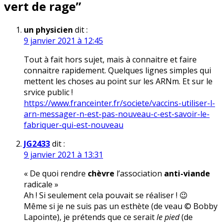
vert de rage
”
un physicien
dit :
9 janvier 2021 à 12:45
Tout à fait hors sujet, mais à connaitre et faire
connaitre rapidement. Quelques lignes simples qui
mettent les choses au point sur les ARNm. Et sur le
srvice public !
https://www.franceinter.fr/societe/vaccins-utiliser-l-
arn-messager-n-est-pas-nouveau-c-est-savoir-le-
fabriquer-qui-est-nouveau
JG2433
dit :
9 janvier 2021 à 13:31
« De quoi rendre
chèvre
l’association
anti-viande
radicale »
Ah ! Si seulement cela pouvait se réaliser ! 😉
Même si je ne suis pas un esthète (de veau © Bobby
Lapointe), je prétends que ce serait
le pied
(de