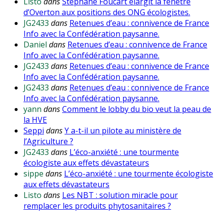
Listo
dans
Stéphane Foucart élargit la fenêtre
d’Overton aux positions des ONG écologistes.
JG2433
dans
Retenues d’eau : connivence de France
Info avec la Confédération paysanne.
Daniel
dans
Retenues d’eau : connivence de France
Info avec la Confédération paysanne.
JG2433
dans
Retenues d’eau : connivence de France
Info avec la Confédération paysanne.
JG2433
dans
Retenues d’eau : connivence de France
Info avec la Confédération paysanne.
yann
dans
Comment le lobby du bio veut la peau de
la HVE
Seppi
dans
Y a-t-il un pilote au ministère de
l’Agriculture ?
JG2433
dans
L’éco-anxiété : une tourmente
écologiste aux effets dévastateurs
sippe
dans
L’éco-anxiété : une tourmente écologiste
aux effets dévastateurs
Listo
dans
Les NBT : solution miracle pour
remplacer les produits phytosanitaires ?