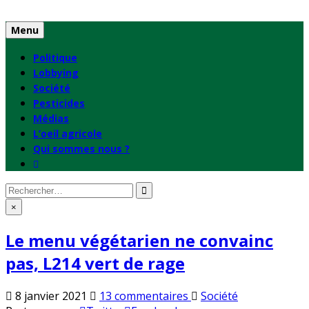
Skip
to
Menu
content
Politique
Lobbying
Société
Pesticides
Médias
L’oeil agricole
Qui sommes nous ?
Rechercher
:
×
Le menu végétarien ne convainc
pas, L214 vert de rage
sur
Publié
8 janvier 2021
13 commentaires
Société