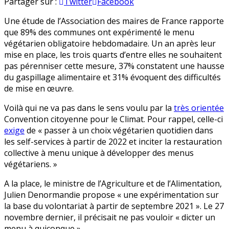
Le
en
Partager sur :
Twitter
Facebook
menu
Une étude de l’Association des maires de France rapporte
végétarien
que 89% des communes ont expérimenté le menu
ne
végétarien obligatoire hebdomadaire. Un an après leur
convainc
mise en place, les trois quarts d’entre elles ne souhaitent
pas,
pas pérenniser cette mesure, 37% constatent une hausse
L214
du gaspillage alimentaire et 31% évoquent des difficultés
vert
de mise en œuvre.
de
rage
Voilà qui ne va pas dans le sens voulu par la
très orientée
Convention citoyenne pour le Climat. Pour rappel, celle-ci
exige
de « passer à un choix végétarien quotidien dans
les self-services à partir de 2022 et inciter la restauration
collective à menu unique à développer des menus
végétariens. »
A la place, le ministre de l’Agriculture et de l’Alimentation,
Julien Denormandie propose « une expérimentation sur
la base du volontariat à partir de septembre 2021 ». Le 27
novembre dernier, il précisait ne pas vouloir « dicter un
menu à quiconque ».