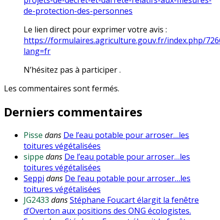
projets-de-decret-et-darrete-relatifs-aux-mesures-
de-protection-des-personnes
Le lien direct pour exprimer votre avis :
https://formulaires.agriculture.gouv.fr/index.php/72
lang=fr
N’hésitez pas à participer .
Les commentaires sont fermés.
Derniers commentaires
Pisse
dans
De l’eau potable pour arroser…les
toitures végétalisées
sippe
dans
De l’eau potable pour arroser…les
toitures végétalisées
Seppi
dans
De l’eau potable pour arroser…les
toitures végétalisées
JG2433
dans
Stéphane Foucart élargit la fenêtre
d’Overton aux positions des ONG écologistes.