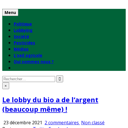
Skip
to
Menu
content
Politique
Lobbying
Société
Pesticides
Médias
L’oeil agricole
Qui sommes nous ?
Rechercher
:
×
Le lobby du bio a de l‘argent
(beaucoup même) !
sur
Publié
23 décembre 2021
2 commentaires
Non classé