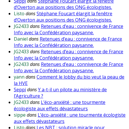
Seppi
dans
Stéphane Foucart élargit la fenêtre
d’Overton aux positions des ONG écologistes.
Listo
dans
Stéphane Foucart élargit la fenêtre
d’Overton aux positions des ONG écologistes.
JG2433
dans
Retenues d’eau : connivence de France
Info avec la Confédération paysanne.
Daniel
dans
Retenues d’eau : connivence de France
Info avec la Confédération paysanne.
JG2433
dans
Retenues d’eau : connivence de France
Info avec la Confédération paysanne.
JG2433
dans
Retenues d’eau : connivence de France
Info avec la Confédération paysanne.
yann
dans
Comment le lobby du bio veut la peau de
la HVE
Seppi
dans
Y a-t-il un pilote au ministère de
l’Agriculture ?
JG2433
dans
L’éco-anxiété : une tourmente
écologiste aux effets dévastateurs
sippe
dans
L’éco-anxiété : une tourmente écologiste
aux effets dévastateurs
Listo
dans
Les NBT : solution miracle pour