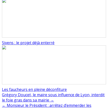
Sivens : le projet déjà enterré
Les faucheurs en pleine déconfiture
Navigation
Grégory Doucet, le maire sous influence de Lyon, interdit
le foie gras dans sa mairie →
de
← Monsieur le Président : arrêtez d’emmerder les