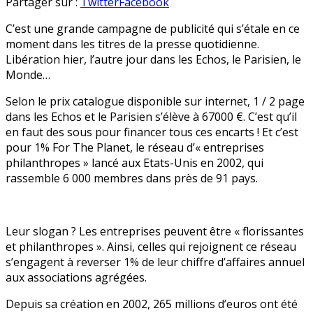
Le
en
Partager sur :
Twitter
Facebook
lobby
C’est une grande campagne de publicité qui s’étale en ce
du
moment dans les titres de la presse quotidienne.
bio
Libération hier, l’autre jour dans les Echos, le Parisien, le
a
Monde…
de
l‘argent
Selon le prix catalogue disponible sur internet, 1 / 2 page
(beaucoup
dans les Echos et le Parisien s’élève à 67000 €. C’est qu’il
même)
en faut des sous pour financer tous ces encarts ! Et c’est
!
pour 1% For The Planet, le réseau d’« entreprises
philanthropes » lancé aux Etats-Unis en 2002, qui
rassemble 6 000 membres dans près de 91 pays.
Leur slogan ? Les entreprises peuvent être « florissantes
et philanthropes ». Ainsi, celles qui rejoignent ce réseau
s’engagent à reverser 1% de leur chiffre d’affaires annuel
aux associations agrégées.
Depuis sa création en 2002, 265 millions d’euros ont été