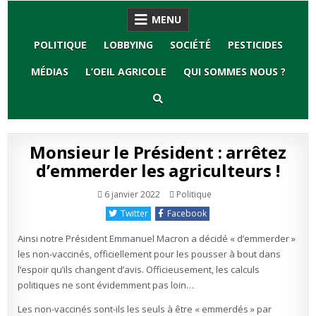
Skip
MENU
to
content
POLITIQUE
LOBBYING
SOCIÉTÉ
PESTICIDES
MÉDIAS
L’OEIL AGRICOLE
QUI SOMMES NOUS ?
Monsieur le Président : arrêtez
d’emmerder les agriculteurs !
Publié
6 janvier 2022
Politique
en
Twitter
Facebook
Ainsi notre Président Emmanuel Macron a décidé « d’emmerder »
les non-vaccinés, officiellement pour les pousser à bout dans
l’espoir qu’ils changent d’avis. Officieusement, les calculs
politiques ne sont évidemment pas loin…
Les non-vaccinés sont-ils les seuls à être « emmerdés » par