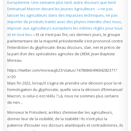
Européenne. Une semaine plus tard, autre discours que tient
Emmanuel Macron devant les Jeunes Agriculteurs : « ne pas
laisser les agriculteurs dans des impasses techniques, ne pas
importer de produits traités avec des phytos interdits chez nous,
imposer aux agriculteurs européens les mêmes règles pour tous
et en tout lieu. »
Et ce n’est pas fini, ces derniers jours, le groupe
parlementaire de la majorité présidentielle s’est prononcé contre
l’interdiction du glyphosate. Beau discours, clair, net et précis de
la part d’un des spécialistes agricoles de LREM, Jean-Baptiste
Moreau.
https://twitter.com/moreaujb23/status/1478684349604282371?
s=20
Mais fin 2022, lorsqu’il s’agira de prendre une décision pour la ré-
homologation du glyphosate, quelle sera la décision d’Emmanuel
Macron, si celui-ci est réélu ? Là, nous ne sommes plus certains
de rien…
Monsieur le Président, arrêtez d’emmerder les agriculteurs,
donner leur de la visibilité, de la stabilité ! Ils n’ont plus la
patience d’écouter vos discours alambiqués et contradictoires, ils