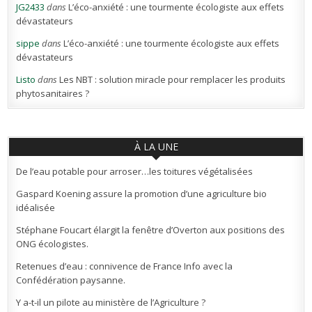
JG2433
dans
L’éco-anxiété : une tourmente écologiste aux effets
dévastateurs
sippe
dans
L’éco-anxiété : une tourmente écologiste aux effets
dévastateurs
Listo
dans
Les NBT : solution miracle pour remplacer les produits
phytosanitaires ?
À LA UNE
De l’eau potable pour arroser…les toitures végétalisées
Gaspard Koening assure la promotion d’une agriculture bio
idéalisée
Stéphane Foucart élargit la fenêtre d’Overton aux positions des
ONG écologistes.
Retenues d’eau : connivence de France Info avec la
Confédération paysanne.
Y a-t-il un pilote au ministère de l’Agriculture ?