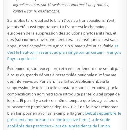
agroalimentaires sur 10 seulement exportent leurs produits,
contre 8 sur 10 en Allemagne.
5 ans plus tard, quel est le bilan ? Les surtranspositions n’ont
jamais été aussi importantes. La France est le champion
européen de la suppression des solutions phytosanitaires, et
des (sur)normes environnementales. La conséquence est sans
appel, notre compétitivité agricole n’a jamais été aussi faible.
Et
c’est le haut-commissariat au plan dirigé par un certain…François
Bayrou qui le dit !
Évidemment, sauf exception, cet « emmerdement » ne se fait pas
à coup de grands débats à l’Assemblée nationale ni même via
des interviews au Parisien. Il se fait subrepticement, via la
suppression de telle ou telle substance sans alternative, par la
complexification administrative introduite par tel ou tel projet de
loi, etc. Et puis, il y a cet « en même temps » que les agriculteurs
subissent en permanence depuis 2017. Il ne faut pas remonter
bien loin pour en avoir un exemple flagrant.
Début septembre, le
président annonce une « « une initiative forte (…) de sortie
accélérée des pesticides » lors de la présidence de l’Union