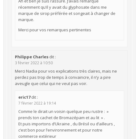
Ah et ben je suis rassuré. J’avais remarqué
récemment qu’il y avait du glyphosate dans me
marque de sirop préférée et songeait à changer de
marque.
Merci pour vos remarques pertinentes
Philippe Charles
dit :
3 février 2022 à 10:50
Merci Nadia pour vos explications très claires, mais ne
perdez pas trop de temps à convaincre, il n’y a pire
aveugle que celui qui ne veut pas voir.
eric17
dit :
7 février 2022 à 19:14
Comme le dirait un voisin quelque peu rustre : »
prends ton cachet de Bromazépam et au lit » .
Et puis importons d’Ukraine , du Brésil ou d’ailleurs ,
c’est bon pour l’environnement et pour notre
commerce extérieur