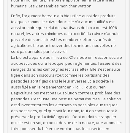
nourrir l’humanité ET ne pas empoisonner la nature ni les
humains. Les 2 ensembles mon cher Watson.
Enfin, l’argument bateau: « la bio utilise aussi des produits
toxiques comme le cuivre donc elle n’a aucune utilité » est
aussi primaire que celui des partisans du bio « on est 100%
naturel, les autres chimiques ». La toxicité du cuivre n’annule
pas celle des pesticides! Les nombreux efforts variés des
agriculteurs bio pour trouver des techniques nouvelles ne
sont pas annulés par le cuivre!
La bio est apparue au milieu du XXe siècle en réaction sociale
aux pesticides qui à l’époque, peu réglementés, faisaient des
ravages dans les campagnes (et l’assiette) . Elle s’est ensuite
figée dans son discours (tout comme les partisans des
pesticides sont figés dans le leur inverse). Et la société l’a
aussi figée en la règlementant en « loi ». Tout ou rien.
L’agriculture bio n’est pas LA solution contre LE problème des
pesticides. C’est juste une posture parmi d’autres. La solution
est d’inventer toutes les alternatives possibles aux risques
des pesticides, quel que soit leur nom, tout en continuant à
préserver la productivité agricole. Dont on doit se rappeler
qu’elle est en soi, du point de vue de la nature, une anomalie:
faire pousser du blé en ne voulant pas les insectes en