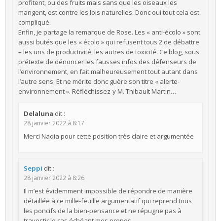
profitent, ou des fruits mais sans que les oiseaux les
mangent, est contre les lois naturelles. Donc oui tout cela est
compliqué.
Enfin, je partage la remarque de Rose. Les « anti-écolo » sont
aussi butés que les « écolo » qui refusent tous 2 de débattre
– les uns de productivité, les autres de toxicité. Ce blog, sous
prétexte de dénoncer les fausses infos des défenseurs de
l’environnement, en fait malheureusement tout autant dans
l’autre sens. Et ne mérite donc guère son titre « alerte-
environnement ». Réfléchissez-y M. Thibault Martin…
Delaluna
dit :
28 janvier 2022 à 8:17
Merci Nadia pour cette position très claire et argumentée
Seppi
dit :
28 janvier 2022 à 8:26
Il m’est évidemment impossible de répondre de manière
détaillée à ce mille-feuille argumentatif qui reprend tous
les poncifs de la bien-pensance et ne répugne pas à
travestir le cas échéant mes propos.