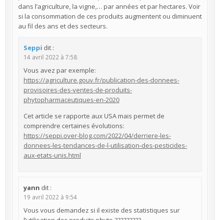
dans l’agriculture, la vigne,… par années et par hectares. Voir
si la consommation de ces produits augmentent ou diminuent
au fil des ans et des secteurs.
Seppi
dit :
14 avril 2022 à 7:58
Vous avez par exemple:
https://agriculture.gouv.fr/publication-des-donnees-
provisoires-des-ventes-de-produits-
phytopharmaceutiques-en-2020
Cet article se rapporte aux USA mais permet de
comprendre certaines évolutions:
https://seppi.over-blog.com/2022/04/derriere-les-
donnees-les-tendances-de-l-utilisation-des-pesticides-
aux-etats-unis.html
yann
dit :
19 avril 2022 à 9:54
Vous vous demandez si il existe des statistiques sur
l’utilisation des produits phyto ?????????