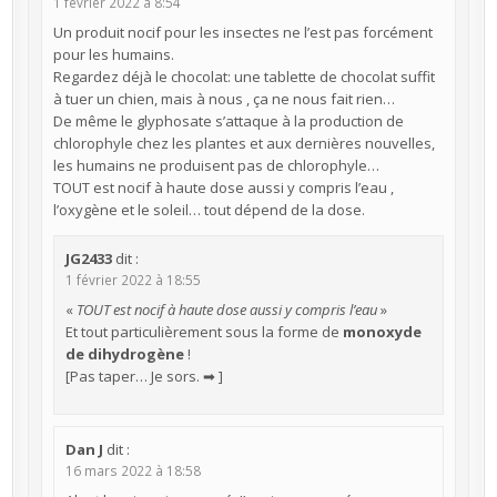
1 février 2022 à 8:54
Un produit nocif pour les insectes ne l’est pas forcément
pour les humains.
Regardez déjà le chocolat: une tablette de chocolat suffit
à tuer un chien, mais à nous , ça ne nous fait rien…
De même le glyphosate s’attaque à la production de
chlorophyle chez les plantes et aux dernières nouvelles,
les humains ne produisent pas de chlorophyle…
TOUT est nocif à haute dose aussi y compris l’eau ,
l’oxygène et le soleil… tout dépend de la dose.
JG2433
dit :
1 février 2022 à 18:55
«
TOUT est nocif à haute dose aussi y compris l’eau
»
Et tout particulièrement sous la forme de
monoxyde
de dihydrogène
!
[Pas taper… Je sors. ➡ ]
Dan J
dit :
16 mars 2022 à 18:58