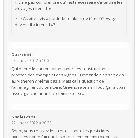
« ….ne pas comprendre qu’il est necessaire d’interdire les
élevages intensif »
>>> A votre avis à partir de combien de têtes l’élevage
devient-il « intensif »?
Dutrat
dit :
27 janvier 2022 à 10:32
Qui donne les autorisations pour des constructions si
proches des champs et des vignes ? Demande-t-on son avis
au vigneron ? Même pas.s. Mais ça la question de
l’aménagment du territoire, Greenpeace s’en fout. Ça fait pas
assez gaucho anarchico féministe etc…..
Nadia123
dit :
27 janvier 2022 à 20:29
Seppi, vous refusez les alertes contre les pesticides
agricoles par le fait que les particuliers en emploient aussi.