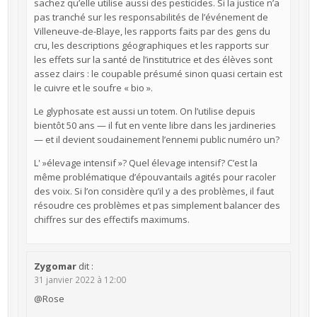
sachez qu’elle utilise aussi des pesticides. Si la justice n’a
pas tranché sur les responsabilités de l’événement de
Villeneuve-de-Blaye, les rapports faits par des gens du
cru, les descriptions géographiques et les rapports sur
les effets sur la santé de l’institutrice et des élèves sont
assez clairs : le coupable présumé sinon quasi certain est
le cuivre et le soufre « bio ».
Le glyphosate est aussi un totem. On l’utilise depuis
bientôt 50 ans — il fut en vente libre dans les jardineries
— et il devient soudainement l’ennemi public numéro un?
L' »élevage intensif »? Quel élevage intensif? C’est la
même problématique d’épouvantails agités pour racoler
des voix. Si l’on considère qu’il y a des problèmes, il faut
résoudre ces problèmes et pas simplement balancer des
chiffres sur des effectifs maximums.
Zygomar
dit :
31 janvier 2022 à 12:00
@Rose