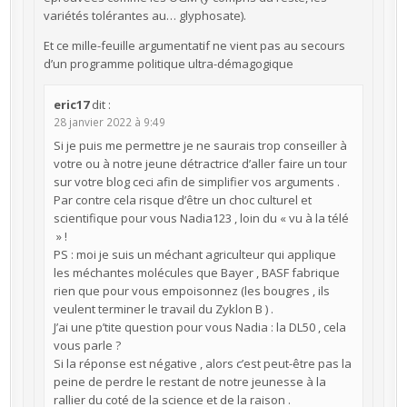
variétés tolérantes au… glyphosate).
Et ce mille-feuille argumentatif ne vient pas au secours
d’un programme politique ultra-démagogique
eric17
dit :
28 janvier 2022 à 9:49
Si je puis me permettre je ne saurais trop conseiller à
votre ou à notre jeune détractrice d’aller faire un tour
sur votre blog ceci afin de simplifier vos arguments .
Par contre cela risque d’être un choc culturel et
scientifique pour vous Nadia123 , loin du « vu à la télé
» !
PS : moi je suis un méchant agriculteur qui applique
les méchantes molécules que Bayer , BASF fabrique
rien que pour vous empoisonnez (les bougres , ils
veulent terminer le travail du Zyklon B ) .
J’ai une p’tite question pour vous Nadia : la DL50 , cela
vous parle ?
Si la réponse est négative , alors c’est peut-être pas la
peine de perdre le restant de notre jeunesse à la
rallier du coté de la science et de la raison .