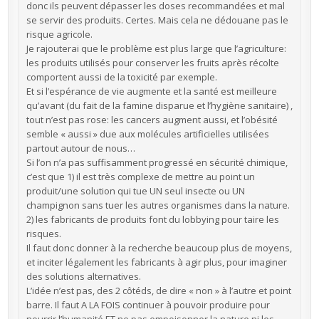
donc ils peuvent dépasser les doses recommandées et mal
se servir des produits. Certes. Mais cela ne dédouane pas le
risque agricole.
Je rajouterai que le problème est plus large que l’agriculture:
les produits utilisés pour conserver les fruits après récolte
comportent aussi de la toxicité par exemple.
Et si l’espérance de vie augmente et la santé est meilleure
qu’avant (du fait de la famine disparue et l’hygiène sanitaire) ,
tout n’est pas rose: les cancers augment aussi, et l’obésité
semble « aussi » due aux molécules artificielles utilisées
partout autour de nous…
Si l’on n’a pas suffisamment progressé en sécurité chimique,
c’est que 1) il est très complexe de mettre au point un
produit/une solution qui tue UN seul insecte ou UN
champignon sans tuer les autres organismes dans la nature.
2) les fabricants de produits font du lobbying pour taire les
risques.
Il faut donc donner à la recherche beaucoup plus de moyens,
et inciter légalement les fabricants à agir plus, pour imaginer
des solutions alternatives.
L’idée n’est pas, des 2 côtéds, de dire « non » à l’autre et point
barre. Il faut A LA FOIS continuer à pouvoir produire pour