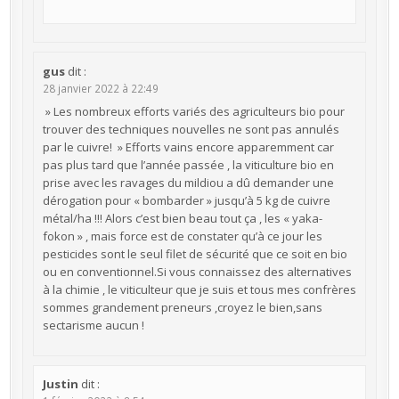
gus
dit :
28 janvier 2022 à 22:49
» Les nombreux efforts variés des agriculteurs bio pour
trouver des techniques nouvelles ne sont pas annulés
par le cuivre! » Efforts vains encore apparemment car
pas plus tard que l’année passée , la viticulture bio en
prise avec les ravages du mildiou a dû demander une
dérogation pour « bombarder » jusqu’à 5 kg de cuivre
métal/ha !!! Alors c’est bien beau tout ça , les « yaka-
fokon » , mais force est de constater qu’à ce jour les
pesticides sont le seul filet de sécurité que ce soit en bio
ou en conventionnel.Si vous connaissez des alternatives
à la chimie , le viticulteur que je suis et tous mes confrères
sommes grandement preneurs ,croyez le bien,sans
sectarisme aucun !
Justin
dit :