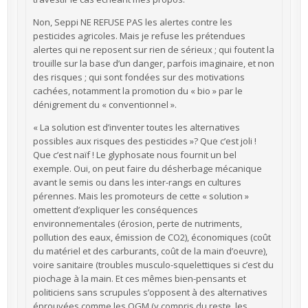
Non, Seppi NE REFUSE PAS les alertes contre les
pesticides agricoles. Mais je refuse les prétendues
alertes qui ne reposent sur rien de sérieux ; qui foutent la
trouille sur la base d’un danger, parfois imaginaire, et non
des risques ; qui sont fondées sur des motivations
cachées, notamment la promotion du « bio » par le
dénigrement du « conventionnel ».
« La solution est d’inventer toutes les alternatives
possibles aux risques des pesticides »? Que c’est joli !
Que c’est naïf ! Le glyphosate nous fournit un bel
exemple. Oui, on peut faire du désherbage mécanique
avant le semis ou dans les inter-rangs en cultures
pérennes. Mais les promoteurs de cette « solution »
omettent d’expliquer les conséquences
environnementales (érosion, perte de nutriments,
pollution des eaux, émission de CO2), économiques (coût
du matériel et des carburants, coût de la main d’oeuvre),
voire sanitaire (troubles musculo-squelettiques si c’est du
piochage à la main. Et ces mêmes bien-pensants et
politiciens sans scrupules s’opposent à des alternatives
éprouvées comme les OGM (y compris du reste, les