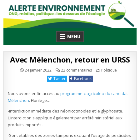
Skip
to
content
MENU
Avec Mélenchon, retour en URSS
sur
Publié
24 janvier 2022
22 commentaires
Politique
Avec
en
Mélenchon,
Twitter
Facebook
retour
en
URSS
Nous avons enfin accès au
programme « agricole » du candidat
Mélenchon
. Florilège…
-Interdiction immédiate des néonicotinoïdes et le glyphosate.
L’interdiction s’applique également par arrêté ministériel aux
produits
importés
.
-Sont établies des zones-tampons excluant l’usage de pesticides