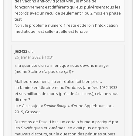
des vaccins anti-covid (c’est vrai , le mode de
fonctionnement est différent) qui eux pulvérisent tous les
records avec un recul de seulement 1 ou 2 mois en phase
test .
Non , le problème numéro 1 reste et de loin l’intoxication
médiatique , est celle-là , elle est tenace .
JG2433
dit :
26 janvier 2022 à 10:31
« la quantité d’un aliment que nous devons manger
(même Staline n’a pas osé çà !) »
Malheureusement, il a en réalité fait bien pire…
La famine en Ukraine et au Donbass (années 1932-1933
et ses millions de morts (près de 4 millions), cela ne vous
dit rien ?
Lire à ce sujet «
Famine Rouge
» d’Anne Applebaum, oct.
2019, Grasset.
Du temps de feue l’Urss, un certain humour pratiqué par
les Soviétiques eux-mêmes, en avait plus dit qu’un
mauvais discours, sur la question des pénuries subies