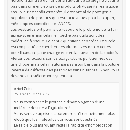
ridicule. Sauf à se demander si l’auteur de ce blog ne travaille
pas dans une entreprise de produits phytosanitaires, auquel
cas il y aurait conflit d’intérêts, il est normal de protéger la
population de produits qui restent toxiques pour la plupart,
même après contrôles de l’ANSES.
Les pesticides ont permis de résoudre le problème de la faim
après-guerre, mai cela n’empêche pas qu’ils sont des
molécules à risque. Ce sont 2 questions séparées. Et si cela
est compliqué de chercher des alternatives non toxiques
pour l’humain, ça ne change en rien la question de la toxicité.
Alerter vos lecteurs sur les exagérations politiciennes est
une chose, mais cela n’autorise pas à tomber dans la posture
inverse de défense des pesticides sans nuances. Sinon vous
devenez un Mélenchon symétrique…..
eric17
dit :
25 janvier 2022 à 9:49
Vous connaissez le protocole d’homologation d’une
molécule destiné à l’agriculture !
Vous seriez surprise d’apprendre qu’il est nettement plus
élevé que les molécules qui nous sont destinés .
Le fait le plus marquant reste la rapidité d’homologation