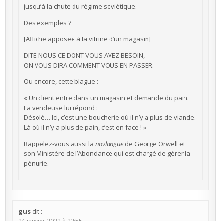
jusqu’à la chute du régime soviétique.
Des exemples ?
[Affiche apposée à la vitrine d’un magasin]
DITE-NOUS CE DONT VOUS AVEZ BESOIN,
ON VOUS DIRA COMMENT VOUS EN PASSER.
Ou encore, cette blague :
« Un client entre dans un magasin et demande du pain.
La vendeuse lui répond :
Désolé… Ici, c’est une boucherie où il n’y a plus de viande.
Là où il n’y a plus de pain, c’est en face ! »
Rappelez-vous aussi la
novlangue
de George Orwell et
son Ministère de l’Abondance qui est chargé de gérer la
pénurie.
gus
dit :
24 janvier 2022 à 22:55